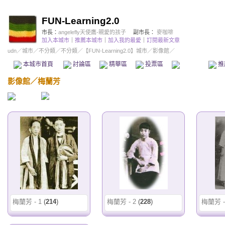
FUN-Learning2.0
市長：
angelefly天使鷹-親愛的孩子
副市長：
麥咖啡
加入本城市
｜
推薦本城市
｜
加入我的最愛
｜
訂閱最新文章
udn
／
城市
／
不分類
／
不分類
／
【FUN-Learning2.0】城市
／影像館／
本城市首頁
討論區
精華區
投票區
影像館
推
影像館
／
梅蘭芳
梅蘭芳 - 1
(
214
)
梅蘭芳 - 2
(
228
)
梅蘭芳 -