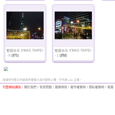
聖誕台北 X'MAS TAIPEI
聖誕台北 X'MAS TAIPEI
- 5
(
271
)
- 1
(
252
)
本城市刊登之內容為作者個人自行提供上傳，不代表 udn 立場。
刊登網站廣告
︱
關於我們
︱
常見問題
︱
服務條款
︱
著作權聲明
︱
隱私權聲明
︱
客服