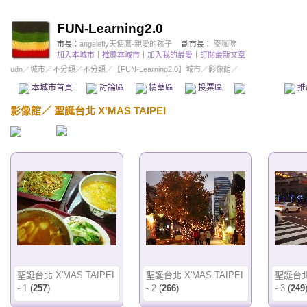
FUN-Learning2.0
市長：
angelefly天使鷹-親愛的孩子
副市長：
麥咖啡
加入本城市
｜
推薦本城市
｜
加入我的最愛
｜
訂閱最新文章
udn
／
城市
／
不分類
／
不分類
／
【FUN-Learning2.0】城市
／影像館／
本城市首頁
討論區
精華區
投票區
影像館
推
影像館
／
聖誕台北 X'MAS TAIPEI
聖誕台北 X'MAS TAIPEI
聖誕台北 X'MAS TAIPEI
聖誕台北 
- 1
(
257
)
- 2
(
266
)
- 3
(
249