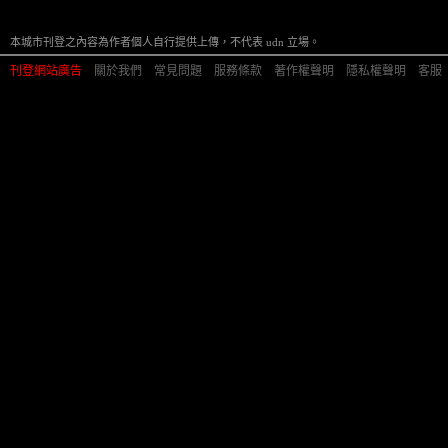
本城市刊登之內容為作者個人自行提供上傳，不代表 udn 立場。
刊登網站廣告
︱
關於我們
︱
常見問題
︱
服務條款
︱
著作權聲明
︱
隱私權聲明
︱
客服