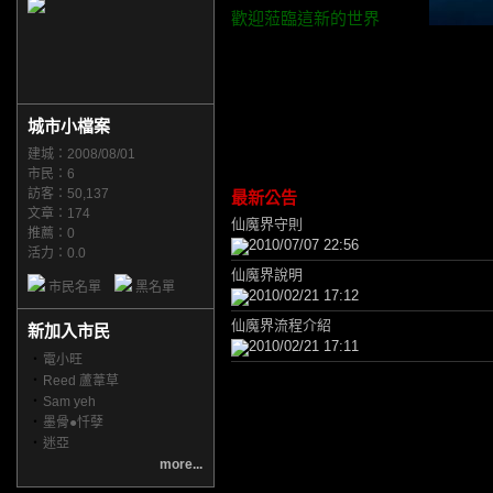
歡迎蒞臨這新的世界
城市小檔案
建城：2008/08/01
市民：6
訪客：50,137
最新公告
文章：174
仙魔界守則
推薦：
0
2010/07/07 22:56
活力：0.0
仙魔界說明
市民名單
黑名單
2010/02/21 17:12
仙魔界流程介紹
新加入市民
2010/02/21 17:11
‧
電小旺
‧
Reed 蘆葦草
‧
Sam yeh
‧
墨骨●忏孽
‧
迷亞
more...