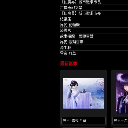
【仙魔界】城市徵求市長
古典奇幻文學
【仙魔界】城市徵求市長
綰棠居
界民-花糖糖
凌雲宮
故事接龍－反轉童話
界民-紫殞杳渺
源生林
雪夜.月草
最新影像
界主- 雪夜.月草
界主－希