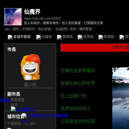
仙魔界
https://city.udn.com/10315
加入本城市
｜
推薦本城市
｜
加入我的最愛
｜
訂閱最新文章
udn
／
城市
／
文學創作
／
奇幻浪漫
／
【仙魔界】城市
／城市首頁／
本城市首頁
討論區
精華區
投票區
影像館
推
本城市已被
市長
迷霧的光景等著你
走進這奇幻的世界
電小旺
副市長
搭上這艘小船
‧
寒風情盡
‧
迷亞
抵達彼端的岸上
城市位置
它將逝去你的記憶
千霧群島／51,382