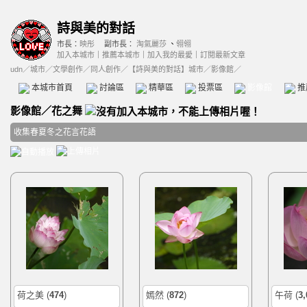
詩與美的對話
市長：
映彤
副市長：
淘氣麗莎
、
翎翎
加入本城市
｜
推薦本城市
｜
加入我的最愛
｜
訂閱最新文章
udn
／
城市
／
文學創作
／
同人創作
／
【詩與美的對話】城市
／影像館／
本城市首頁
討論區
精華區
投票區
影像館
推
影像館
／
花之舞
收集春夏冬之花言花語
荷之美
(
474
)
嫣然
(
872
)
午荷
(
3,