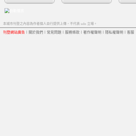
本城市刊登之內容為作者個人自行提供上傳，不代表 udn 立場。
刊登網站廣告
︱
關於我們
︱
常見問題
︱
服務條款
︱
著作權聲明
︱
隱私權聲明
︱
客服