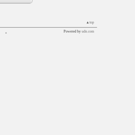
▲top
Powered by
udn.com