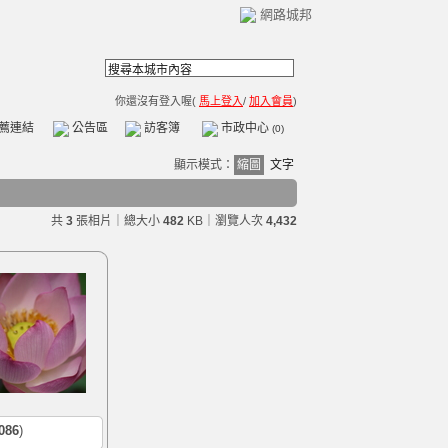
網路城邦
你還沒有登入喔(
馬上登入
/
加入會員
)
薦連結
公告區
訪客簿
市政中心
(0)
顯示模式：
縮圖
文字
共
3
張相片｜總大小
482
KB
｜瀏覽人次
4,432
086
)