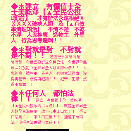
◆＊建立 有價值十全
十美乾淨【▲全民公投
政治】
才有辦法永遠根絕Ｘ
ＸＸＸＸ破病人類 及【▲有效
率清理矯治】 不清不楚 不乾
不淨 人鬼神魔 造物主 外星
人 行為思考邏輯！！
◆＊對就是對 不對就
是不對！！
通通把事實講清楚
聊清楚 全民公投訂立全民公法 全
世界全民
眾→公投訂立全世界全人類國際公法！！ 人
鬼神魔 造物主 外星人 通通依法辦事
沒
得再犯笨 沒得再犯錯！！ 犯笨 犯錯 沒
得不贖罪！！
◆＊任何人 都怕法
律！！
建立 有價值十全十美乾淨
【▲全民公投政治（立法）】 就是全世界全
人類全台灣民眾 放下心中１口氣！！ 爭１
口怨氣！！ 爭１口正氣！！ 通通不准再
笨 沒得再笨再錯可寬待！！