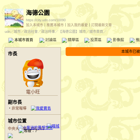
海德公園
https://city.udn.com/10090
加入本城市
｜
推薦本城市
｜
加入我的最愛
｜
訂閱最新文章
udn
／
城市
／
政治社會
／
政治時事
／
【海德公園】城市
／城市首頁／
本城市首頁
討論區
精華區
投票區
影像館
推
本城市已被
市長
電小旺
副市長
‧
非常報導
城市位置
中央大草原／258,263