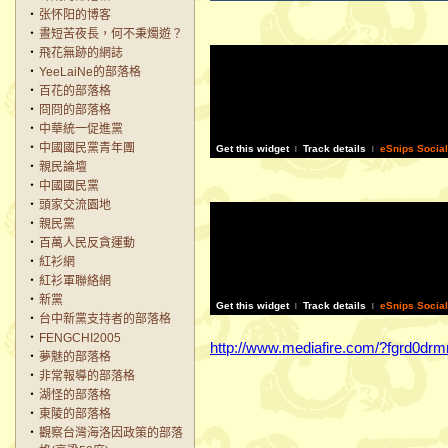
‧
张怀阳的博客
‧
晝短苦夜長，何不秉燭遊？
‧
飛花無跡的網誌
‧
YeeLaiNe的部落格
‧
百花的部落格
‧
冏冏的部落格
‧
中華統一促進黨
‧
中國國民黨青年團
Get this widget
Track details
eSnips Socia
|
|
‧
親民論壇
‧
中國國民黨
‧
頭家交流園地
‧
親民黨
‧
百萬人民反貪運動
‧
紅衫網
‧
紅衫軍聯絡網
‧
新黨
Get this widget
Track details
eSnips Socia
|
|
‧
台中新黨支持者的部落格
‧
FENGCHI2005
http://www.mediafire.com/?fgrd0dr
‧
夢魅的部落格
‧
非常報導的部落格
‧
湖怪的部落格
‧
東陵的部落格
‧
觀察台灣海洛因政策的部落