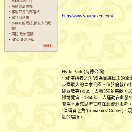
格(高梁58度)
‧
晴晴的部落格
‧
專醫死馬的部落格
http://www.youmaker.com/
‧
湖怪部落格
‧
cvn68 的網誌(孫立人的粉
絲)
‧
國防 政治班版
‧
NDU 政治班版
more...
Hyde Park (海德公園)-
~因“演講者之角”成為實踐民主的象
英國最大的皇家公園。位於倫敦市中心的威斯
即西敏寺)地區，占地360多英畝，
際博覽會。1855年工人運動在此發
會場。馬克思流亡時在此徘迴思考
“演講者之角”(Speakers’ Co
動的場所。