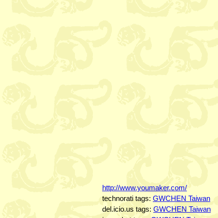
http://www.youmaker.com/
technorati tags:
GWCHEN Taiwan
del.icio.us tags:
GWCHEN Taiwan