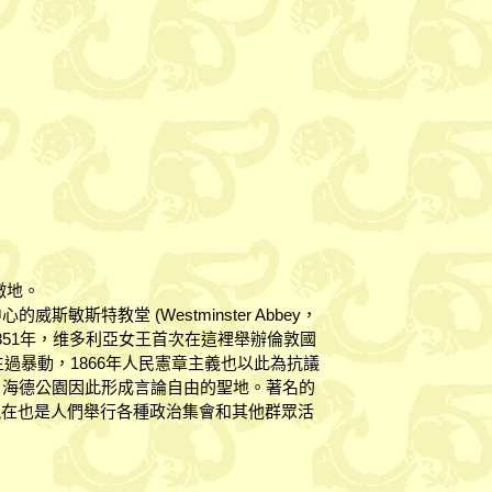
徵地。
敏斯特教堂 (Westminster Abbey，
1851年，维多利亞女王首次在這裡舉辦倫敦國
生過暴動，1866年人民憲章主義也以此為抗議
。海德公園因此形成言論自由的聖地。著名的
rner)，現在也是人們舉行各種政治集會和其他群眾活