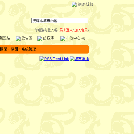
網路城邦
你還沒有登入喔(
馬上登入
/
加入會員
)
薦連結
公告區
訪客簿
市政中心
(0)
關閉，原因：系統管理