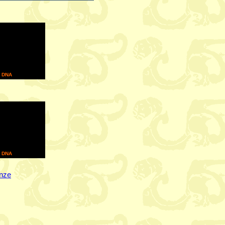
l DNA
l DNA
mnze