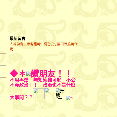
最新留言
人神佛魔上帝各種萬年禍害沒必要再丟臉萬代
說：
◆＊
朋友！！
不用再煩 無知幼稚可恥 不公
不義政治！！ 政治也不是什麼
大學問？？
^-^!!!