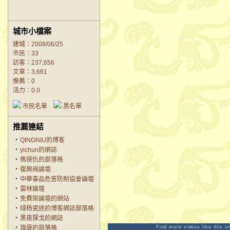
城市小檔案
建城：2008/06/25
市民：33
訪客：237,656
文章：3,661
推薦：
0
活力：0.0
市民名單
黑名單
推薦連結
‧
QINGNIU的博客
‧
yichun的網誌
‧
傌偀仇的部落格
‧
復興崗論壇
‧
中華毒品危害防制協會論壇
‧
雲林論壇
‧
免費架論壇的網站
‧
绿杨瓷迷的博客網誌部落格
‧
黑夜探戈的網誌
‧
瑋晟的部落格
Find more videos like this 