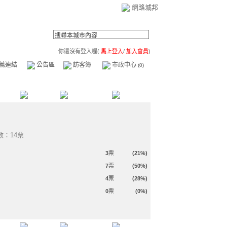
網路城邦
你還沒有登入喔(
馬上登入
/
加入會員
)
薦連結
公告區
訪客簿
市政中心
(0)
數：14票
3
票
(21%)
7
票
(50%)
4
票
(28%)
0
票
(0%)