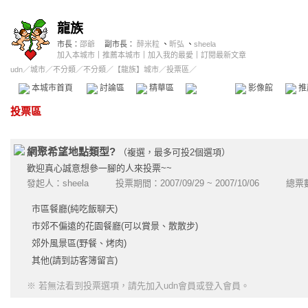
龍族
市長：
邵爺
副市長：
醉米粒
、
昕弘
、
sheela
加入本城市
｜
推薦本城市
｜
加入我的最愛
｜
訂閱最新文章
udn
／
城市
／
不分類
／
不分類
／
【龍族】城市
／投票區／
本城市首頁
討論區
精華區
投票區
影像館
推
投票區
網聚希望地點類型?
（複選，最多可投2個選項）
歡迎真心誠意想參一腳的人來投票~~
發起人：
sheela
投票期間：2007/09/29 ~ 2007/10/06 總票
市區餐廳(純吃飯聊天)
市郊不偏遠的花園餐廳(可以賞景、散散步)
郊外風景區(野餐、烤肉)
其他(請到訪客簿留言)
※ 若無法看到投票選項，請先加入udn會員或登入會員。