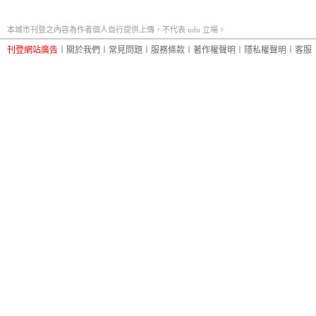
本城市刊登之內容為作者個人自行提供上傳，不代表 udn 立場。
刊登網站廣告
︱
關於我們
︱
常見問題
︱
服務條款
︱
著作權聲明
︱
隱私權聲明
︱
客服