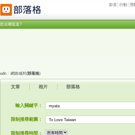
影音
│
行動
│
理
想去哪逛逛?
udn
/
網路城邦(
部落格
)
文章
相片
部落格
輸入關鍵字：
限制搜尋範圍：
限制搜尋時間：