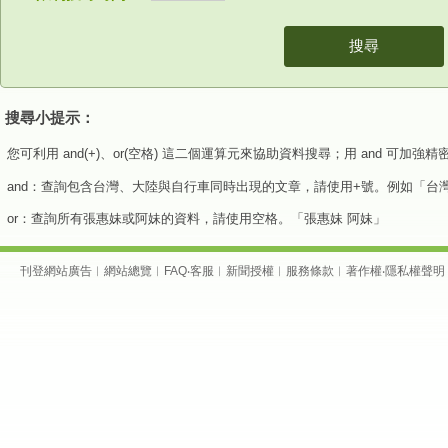
搜尋
搜尋小提示：
您可利用 and(+)、or(空格) 這二個運算元來協助資料搜尋；用 and 可加
and：查詢包含台灣、大陸與自行車同時出現的文章，請使用+號。例如「台
or：查詢所有張惠妹或阿妹的資料，請使用空格。「張惠妹 阿妹」
刊登網站廣告
︱
網站總覽
︱
FAQ
‧
客服
︱
新聞授權
︱
服務條款
︱
著作權
‧
隱私權聲明