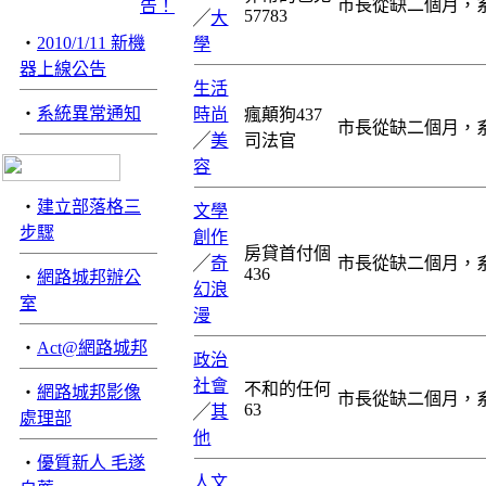
市長從缺二個月，
57783
╱
大
‧
2010/1/11 新機
學
器上線公告
生活
‧
系統異常通知
時尚
瘋顛狗437
市長從缺二個月，
╱
美
司法官
容
‧
建立部落格三
文學
步驟
創作
房貸首付個
╱
奇
市長從缺二個月，
436
‧
網路城邦辦公
幻浪
室
漫
‧
Act@網路城邦
政治
社會
不和的任何
‧
網路城邦影像
市長從缺二個月，
63
╱
其
處理部
他
‧
優質新人 毛遂
人文