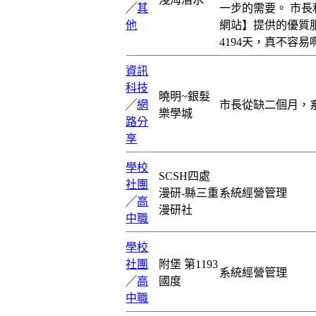
╱
其
一步的需要。 市
他
網站】提供的優質
4194天，真不容
資訊
科技
曉明~銀髮
╱
網
市長從缺二個月，
樂學城
路分
享
學校
SCSH四處
社團
漫研-縣三重
系統經營管理
╱
高
漫研社
中職
學校
社團
附堡 第1193
系統經營管理
╱
高
國度
中職