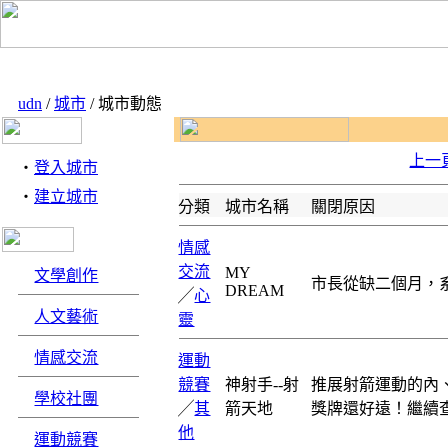
udn
/
城市
/ 城市動態
上一
‧
登入城市
‧
建立城市
分類
城市名稱
關閉原因
情感
交流
MY
文學創作
市長從缺二個月，
DREAM
╱
心
人文藝術
靈
情感交流
運動
競賽
神射手--射
推展射箭運動的內
學校社團
╱
其
箭天地
獎牌還好遠！繼續
他
運動競賽