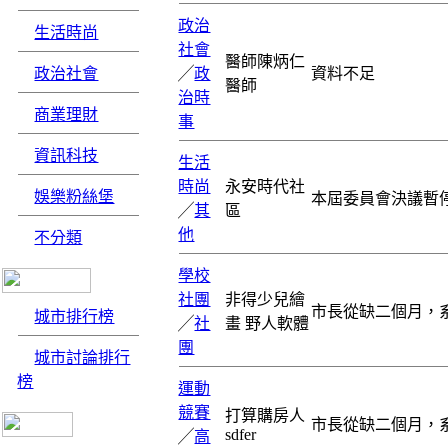
政治
生活時尚
社會
醫師陳炳仁
政治社會
╱
政
資料不足
醫師
治時
商業理財
事
資訊科技
生活
時尚
永安時代社
娛樂粉絲堡
本屆委員會決議暫
╱
其
區
他
不分類
學校
社團
非得少兒繪
市長從缺二個月，
城市排行榜
╱
社
畫 野人軟體
團
城市討論排行
榜
運動
競賽
打算購房人
市長從缺二個月，
sdfer
╱
高