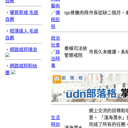
自薦
藝術
‧
優質新城 毛遂
╱
傳
fgh骨騰肉飛
市長從缺二個月，
自薦
統民
俗
‧
相簿達人 毛遂
自薦
政治
社會
秦檜司法檢
‧
網路城邦噗浪
╱
政
市長久未維護，系
警懲戒院
治時
事
‧
網路城邦粉絲
團
網上交流的目標和
生活
意。 「淺海潛水
時尚
完成了所有的任務
淺海潛水