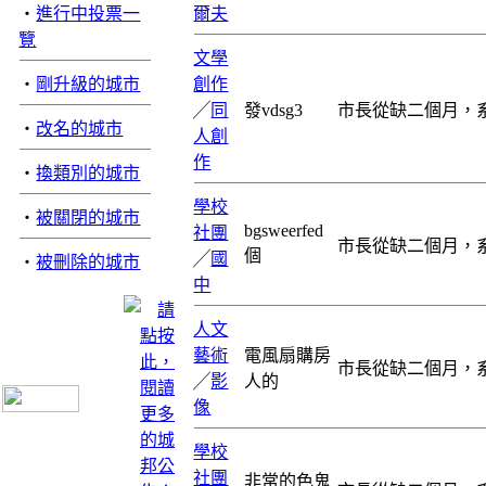
‧
進行中投票一
爾夫
覽
文學
‧
剛升級的城市
創作
╱
同
發vdsg3
市長從缺二個月，
‧
改名的城市
人創
作
‧
換類別的城市
學校
‧
被關閉的城市
bgsweerfed
社團
市長從缺二個月，
個
╱
國
‧
被刪除的城市
中
人文
藝術
電風扇購房
市長從缺二個月，
╱
影
人的
像
學校
社團
非常的色鬼