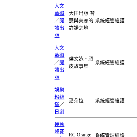
人文
藝術
大田出版˙智
╱
閱
慧與美麗的
系統經營維護
讀出
許諾之地
版
人文
藝術
侯文詠‧頑
╱
閱
系統經營維護
皮故事集
讀出
版
娛樂
粉絲
潘朵拉
系統經營維護
堡
╱
日劇
運動
競賽
RC Orange
系統管理維護