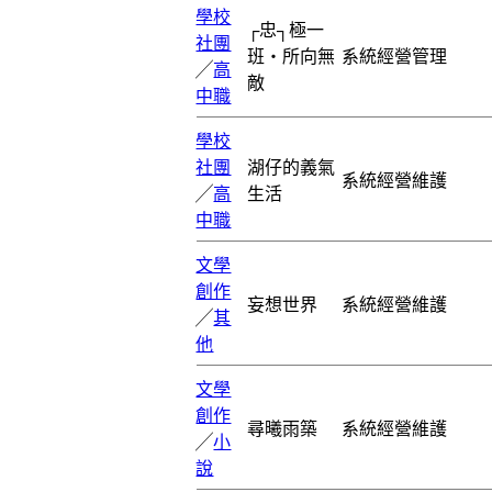
學校
┌忠┐極一
社團
班‧所向無
系統經營管理
╱
高
敵
中職
學校
社團
湖仔的義氣
系統經營維護
╱
高
生活
中職
文學
創作
妄想世界
系統經營維護
╱
其
他
文學
創作
尋曦雨築
系統經營維護
╱
小
說