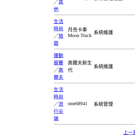
╱
其
他
生活
時尚
月亮卡車
系統維護
Moon Truck
╱
旅
遊
運動
競賽
高爾夫新生
系統維護
╱
高
代
爾夫
生活
時尚
omr68941
╱
流
系統管理
行尖
端
上一