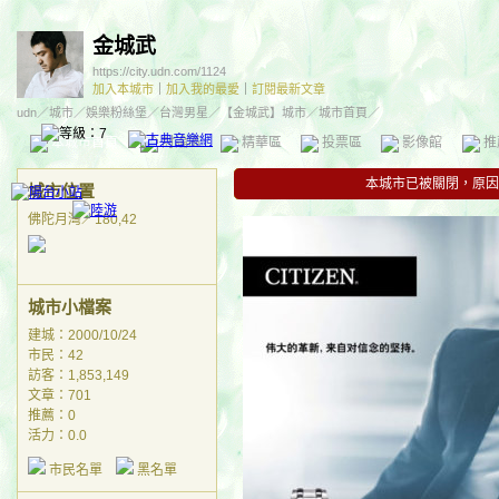
金城武
https://city.udn.com/1124
加入本城市
｜
加入我的最愛
｜
訂閱最新文章
udn
／
城市
／
娛樂粉絲堡
／
台灣男星
／
【金城武】城市
／城市首頁／
本城市首頁
討論區
精華區
投票區
影像館
推
本城市已被關閉，原因
城市位置
佛陀月灣／180,42
城市小檔案
建城：2000/10/24
市民：42
訪客：1,853,149
文章：701
推薦：
0
活力：0.0
市民名單
黑名單