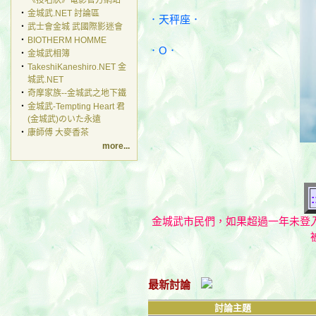
‧
《投名狀》電影官方網站
‧
金城武.NET 討論區
．天秤座．
‧
武士會金城 武國際影迷會
‧
BIOTHERM HOMME
．O．
‧
金城武相簿
‧
TakeshiKaneshiro.NET 金
城武.NET
‧
奇摩家族--金城武之地下鐵
‧
金城武-Tempting Heart 君
(金城武)のいた永遠
‧
康師傅 大麥香茶
more...
:
金城武市民們，如果超過一年未登
最新討論
討論主題