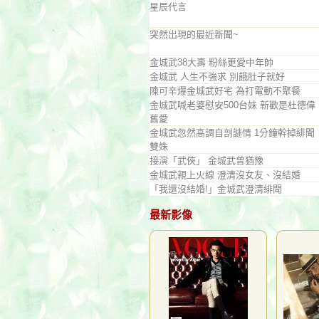
星辰代言
突然出現的最近新聞~
金城武38大壽 粉絲更愛中年帥
金城武 人生不強求 別餓肚子就好
陳可辛爆金城武好宅 為打電動不聚餐
金城武喊老婆慰安500台妹 新歡是杜德偉
舊愛
金城武忽然高調自剖謎情 1分鐘幹掉緋聞
雙姝
接演「武俠」 金城武曾猶豫
金城武親上火線 澄清沒女友、沒結婚
「我還沒結婚!」金城武澄清緋聞
最新影像