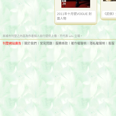
2011年十月號VOGUE 封
《武俠》
面人物
本城市刊登之內容為作者個人自行提供上傳，不代表 udn 立場。
刊登網站廣告
︱
關於我們
︱
常見問題
︱
服務條款
︱
著作權聲明
︱
隱私權聲明
︱
客服