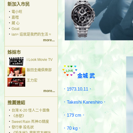
新加入市民
‧
電小旺
‧
嘉嘒
‧
藏 心
‧
Goat
‧
ian≈ 這就是我們的生活 ≈
more...
姊妹市
i Look Movie TV
飯田圭織俱樂部
金城 武
王力宏
．1973.10.11．
more...
．Takeshi Kaneshiro．
推薦連結
‧
台灣 K-20 怪人二十面像
．179 cm．
‧
《赤壁》
‧
Sweet Rain 死神の精度
‧
發行拳 投名狀
．70 kg．