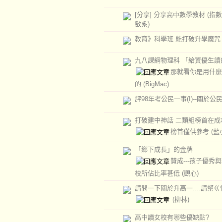
[分享] 分享高中數學教材 (指
數系)
教育》科學班 能打破升學魔咒
九八課綱物理科 「給資優生讀
那就看你是用什麼
的
(BigMac)
評98年考公民一事(I)--關於公
打破建中神話 二類組榜首在成
榜首僅供參考
(藍
「鄉下成長」的金牌
贊成---孩子優秀
校所佔比率甚低
(觀心)
請問一下關於升高一....請幫ㄍ
(柳林)
高中讀女校有哪些優缺點?