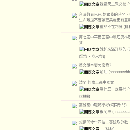
我讀天主教女校
(
台灣教育已死 剝奪我的時間、金錢
生命難道不應該更美麗更有意
重點不在制度
(柳
第七屆中華民國高中地理奧林
賽
說起來滿汗顏的
(
(雪梨‧吃水梨))
英文單字要怎麼背?
加油
(hhaaoocchhi
請問 何處上高中國文
爲什麼一定要補
(
cchhii)
高雄高中職轉學考(幫同學問)
很間單
(hhaaoocch
想請問今年四技二專錄取分數
...
(柳林)