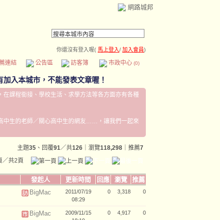
網路城邦
你還沒有登入喔(
馬上登入
/
加入會員
)
薦連結
公告區
訪客簿
市政中心
(0)
，在課程銜接、學校生活、求學方法等各方面亦有各種
高中生的老師／關心高中生的網友……，讓我們一起來
主題
35
、回覆
91
／共
126
｜瀏覽
118,298
｜推薦
7
頁／共2頁
發起人
更新時間
回應
瀏覽
推薦
BigMac
2011/07/19
0
3,318
0
08:29
BigMac
2009/11/15
0
4,917
0