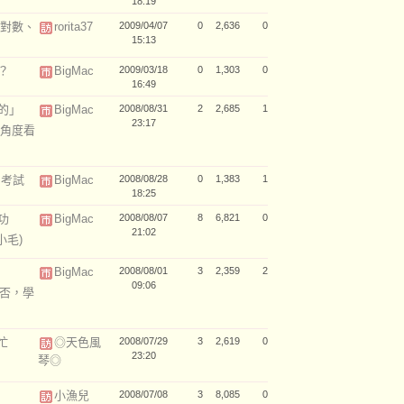
18:19
數對數、
rorita37
2009/04/07
0
2,636
0
15:13
？
BigMac
2009/03/18
0
1,303
0
16:49
的」
BigMac
2008/08/31
2
2,685
1
23:17
角度看
民考試
BigMac
2008/08/28
0
1,383
1
18:25
功
BigMac
2008/08/07
8
6,821
0
21:02
小毛)
BigMac
2008/08/01
3
2,359
2
09:06
與否，學
忙
◎天色風
2008/07/29
3
2,619
0
23:20
琴◎
小漁兒
2008/07/08
3
8,085
0