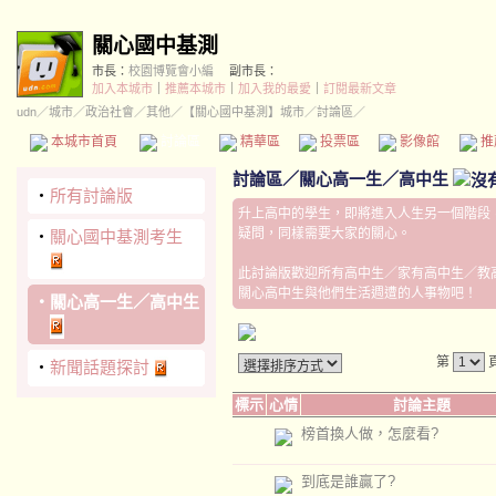
關心國中基測
市長：
校園博覽會小編
副市長：
加入本城市
｜
推薦本城市
｜
加入我的最愛
｜
訂閱最新文章
udn
／
城市
／
政治社會
／
其他
／
【關心國中基測】城市
／討論區／
本城市首頁
討論區
精華區
投票區
影像館
推
討論區
／
關心高一生／高中生
‧
所有討論版
升上高中的學生，即將進入人生另一個階段
疑問，同樣需要大家的關心。
‧
關心國中基測考生
此討論版歡迎所有高中生／家有高中生／教
關心高中生與他們生活週遭的人事物吧！
‧
關心高一生／高中生
第
‧
新聞話題探討
標示
心情
討論主題
榜首換人做，怎麼看?
到底是誰贏了?