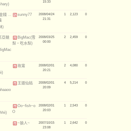
15:33
shary)
 ...
sunny77
2008/04/24
1
2,123
0
21:31
義
林)
匹亞競
BigMac(雪
2008/03/25
2
2,459
0
00:00
梨‧吃水梨)
BigMac
玫甯
2008/02/01
2
4,080
0
20:21
i)
王道仙姑
2008/02/01
4
5,214
0
20:09
hhaaoo
Oo~fish~o
2008/02/01
1
2,543
0
20:03
O
hii)
~狼人~
2007/10/15
1
2,642
0
23:08