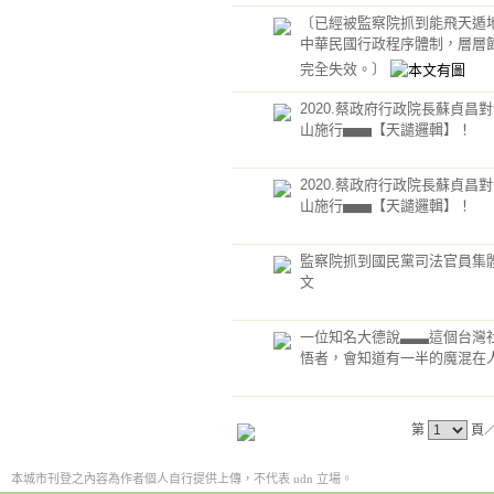
〔已經被監察院抓到能飛天遁
中華民國行政程序體制，層層
完全失效。〕
2020.蔡政府行政院長蘇貞昌
山施行▅▅【天譴邏輯】！
2020.蔡政府行政院長蘇貞昌
山施行▅▅【天譴邏輯】！
監察院抓到國民黨司法官員集
文
一位知名大德說▃▃這個台灣
悟者，會知道有一半的魔混在
第
頁
本城市刊登之內容為作者個人自行提供上傳，不代表 udn 立場。