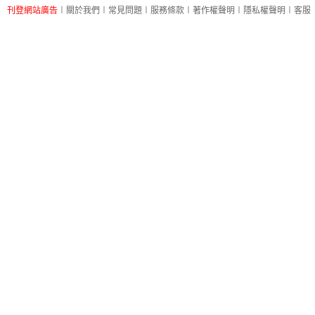
刊登網站廣告
︱
關於我們
︱
常見問題
︱
服務條款
︱
著作權聲明
︱
隱私權聲明
︱
客服