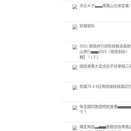
天公Ａ子▃▃周鳳山也來定義
剪報資料
2021.蔡政府行政院長蘇貞昌
山施行▅▅2021〈易經剝卦
輯】！( 3 )
請民進黨大官虎別不信舉頭三
民國79.4.9日周昭瑞妹妹誤
為全國同胞證明民進黨▅▅▅
下？
陳定南說▃▅▅我駁回你周鳳