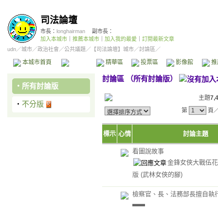
司法論壇
市長：
longhairman
副市長：
加入本城市
｜
推薦本城市
｜
加入我的最愛
｜
訂閱最新文章
udn
／
城市
／
政治社會
／
公共議題
／
【司法論壇】城市
／討論區／
本城市首頁
討論區
精華區
投票區
影像館
推
討論區
（
所有討論版
）
‧
所有討論版
主題
7,
‧
不分版
第
頁
標示
心情
討論主題
看圖說故事
金鋒女俠大戰伍花
版
(武林女俠的腳)
檢察官、長、法務部長擅自執
▃▃