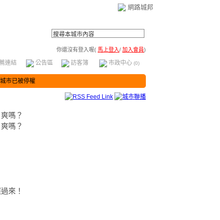
網路城邦
你還沒有登入喔(
馬上登入
/
加入會員
)
薦連結
公告區
訪客簿
市政中心
(0)
城市已被停權
」爽嗎？
」爽嗎？
？
照過來！