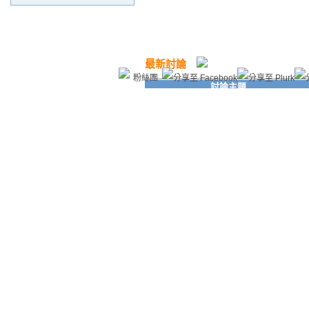
最新討論
粉絲團
討論主題
[2007-2-5開欄] SCF聞到了【in channel】
城市中許多與聯網老牌孽畜“麥芽糖(myat
a)”為善的追求真善美的正人君子淑女身上
散發出來的蛆臭
[2006-9-18開欄] 豬妖現世記錄(SCF記)
“亂魔”小朋友啊，如果大家都像你這樣猛
按推薦鈕的話~~~
從2006-8-9到8-12這四天SCF為了清剿麥
芽豬寫了大約七千字，數十帖，怎麼沒有
人挑戰SCF的“壹個字”呢？豬妖已經原形
畢現，牠的朋友憑什麼裝聾作瞎呢？
[2007-1-23開欄] SCF正式聲討所有的“看
文不看人”與狗彘不如的董狐蛆“麥芽糖(my
ata)”為善的裝呆裝瞎虛矯自私長命百歲的
正人君子淑女渾帳王八蛋
有人上門質問市長說：『這類人的品性您