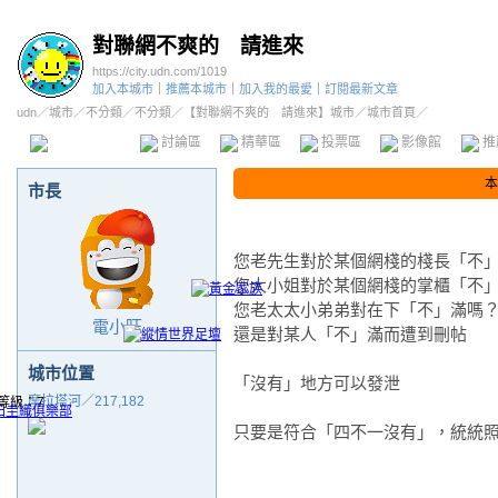
對聯網不爽的 請進來
https://city.udn.com/1019
加入本城市
｜
推薦本城市
｜
加入我的最愛
｜
訂閱最新文章
udn
／
城市
／
不分類
／
不分類
／
【對聯網不爽的 請進來】城市
／城市首頁／
本城市首頁
討論區
精華區
投票區
影像館
推
本
市長
您老先生對於某個網棧的棧長「不
您大小姐對於某個網棧的掌櫃「不
您老太太小弟弟對在下「不」滿嗎
電小旺
還是對某人「不」滿而遭到刪帖
城市位置
「沒有」地方可以發泄
摩拉塔河／217,182
只要是符合「四不一沒有」，統統