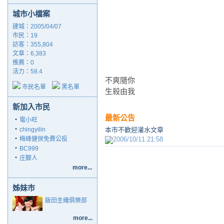
城市小檔案
建城：2005/04/07
市民：19
訪客：355,804
文章：6,383
推薦：
0
活力：58.4
不爽隨你
市民名單
黑名單
生殺由我
新加入市民
最新公告
‧
電小旺
‧
chingyilin
本市不歡迎灌水文章
‧
梅峰健保免費公投
2006/10/11 21:58
‧
BC999
‧
庄腳人
more...
姊妹市
飯田圭織俱樂部
more...