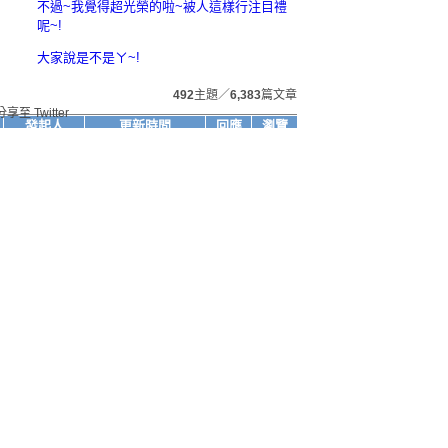
不過~我覺得超光榮的啦~被人這樣行注目禮
呢~!
大家說是不是ㄚ~!
492
主題／
6,383
篇文章
發起人
更新時間
回應
瀏覽
SCFtw2
2007/02/06 10:14
3
25
SCFtw2
2007/02/05 20:04
317
4,362
SCFtw2
2007/02/05 19:33
238
2,576
SCFtw2
2007/02/05 18:15
228
5,012
SCFtw2
2007/02/05 18:12
10
155
SCFtw2
2007/02/05 17:20
202
4,934