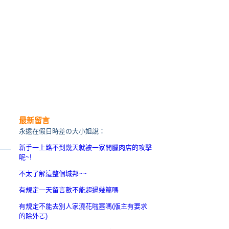
最新留言
永遠在假日時差の大小姐說：
新手一上路不到幾天就被一家開臘肉店的攻擊
呢~!
不太了解這整個城邦~~
有規定一天留言數不能超過幾篇嗎
有規定不能去別人家澆花啦塞嗎(版主有要求
的除外ㄛ)