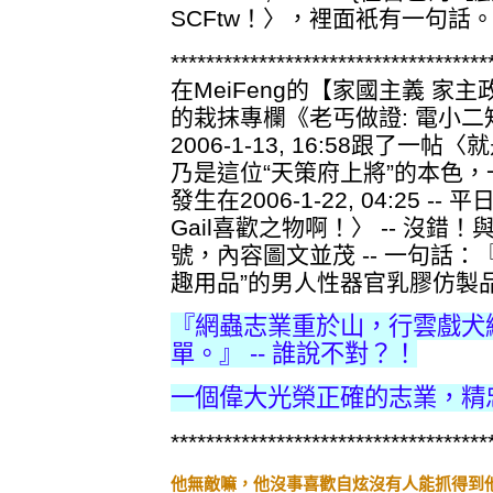
SCFtw！〉，裡面衹有一句話
************************************
在MeiFeng的【家國主義 家
的栽抹專欄《老丐做證: 電小二知道
2006-1-13, 16:58跟了
乃是這位“天策府上將”的本色
發生在2006-1-22, 04:25 
Gail喜歡之物啊！〉 -- 沒錯！
號，內容圖文並茂 -- 一句話：
趣用品”的男人性器官乳膠仿製
『網蟲志業重於山，行雲戲犬
單。』 -- 誰說不對？！
一個偉大光榮正確的志業，精
************************************
他無敵嘛，他沒事喜歡自炫沒有人能抓得到