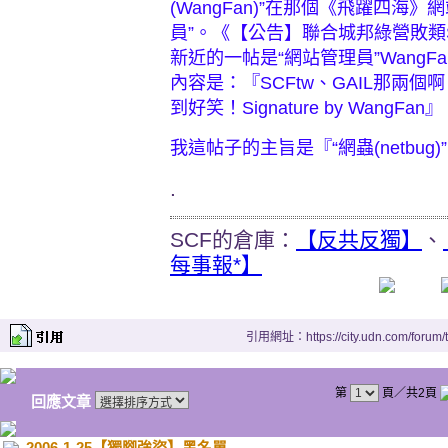
(WangFan)”在那個《飛躍四海》
員”。《【公告】聯合城邦綠營敗類S
新近的一帖是“網站管理員”WangF
內容是：『SCFtw、GAIL那兩
到好笑！Signature by WangFan
我這帖子的主旨是『“網蟲(netbu
.
SCF的倉庫：
【反共反獨】
、
每事報*】
引用網址：https://city.udn.com/forum
第
頁／共2頁
回應文章
2006-1-25【獨腳強盜】黑名單