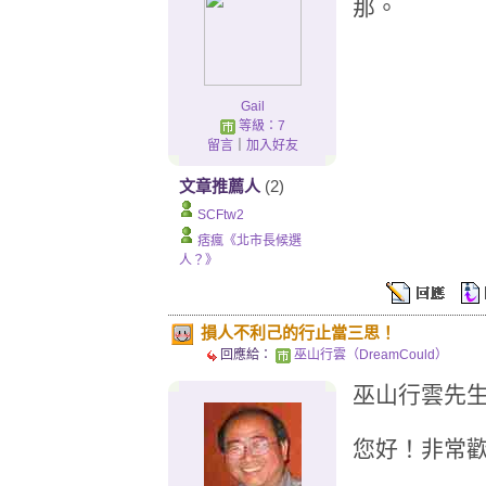
那。
Gail
等級：7
留言
｜
加入好友
文章推薦人
(2)
SCFtw2
痞瘋《北市長候選
人？》
損人不利己的行止當三思！
回應給：
巫山行雲（DreamCould）
巫山行雲先
您好！非常