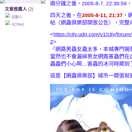
兩分鐘之後，2005-8-7, 22:3
文章推薦人
(2)
四天之後，在
2005-8-11, 21:37
，
庄腳人
帖〈網蟲俱樂部開張公告〉，完整
SCFtw2
<
https://city.udn.com/v1/city/for
2
>
『網路男蟲女蟲太多，本城專門揭
當然也不會漏掉男女網路害蟲們在
蟲蟲們小心啊…害蟲的冰河時期到
這是【網蟲俱樂部】城市一開張就擺