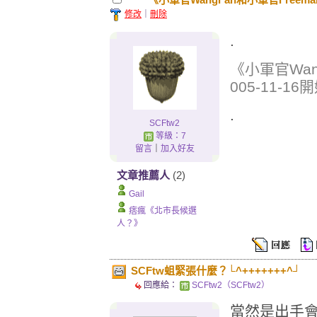
修改
｜
刪除
.
《小軍官Wan
005-11-16
.
SCFtw2
等級：7
留言
｜
加入好友
文章推薦人
(2)
Gail
痞瘋《北市長候選
人？》
SCFtw蛆緊張什麼？└^+++++++^┘
回應給：
SCFtw2（SCFtw2）
當然是出手