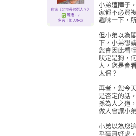
小弟這陣子
痞瘋《北市長候選人？》
家都不必買
等級：7
趣味一下，
留言
｜
加入好友
但小弟以為
下，小弟想
您會因此看
吠定是狗，
人，您是會
太保？
再者，您今
是否定的話
孫為人之道
做人會讓小
小弟以為您
乎毫無好處