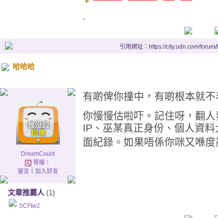
.
引用網址：https://city.udn.com/forum
哈哈哈
有啲俾你撞中，有啲根本就不
你慢慢估啦吓。記住呀，翻人
IP、巫某真正身份、個人資
面紀錄。如果唔係你咪又喺度
DreamCould
等級：
留言
｜
加入好友
文章推薦人
(1)
SCFtw2