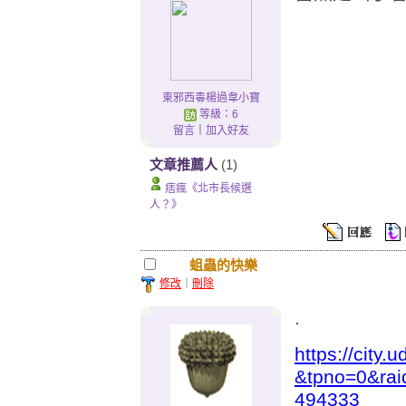
東邪西毒楊過韋小寶
等級：6
留言
｜
加入好友
文章推薦人
(1)
痞瘋《北市長候選
人？》
蛆蟲的快樂
修改
｜
刪除
.
https://city
&tpno=0&ra
494333