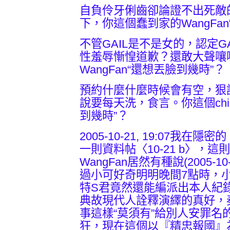
自負伶牙俐齒卻論證不出死敵的
下，你這個蠢到家的WangFa
不管GAIL是不是女的，認定G
性羞辱慚惶道歉？還敢大聲嚷
WangFan“還想丟臉到幾時”？
預約什麼什麼時候會有空，狠
說要每天洗，食言。你這個chic
到幾時”？
2005-10-21, 19:07我
一則資料帖〈10-21 b〉，
WangFan居然有種說(2005-10
過小可好奇明明晚間7點時，
特S君竟然還能編派出本人紀錄
典故現代人詮釋演繹的真好，
事這樣“莫須有”給別人安罪名
狂，現在這個以『精忠報國』