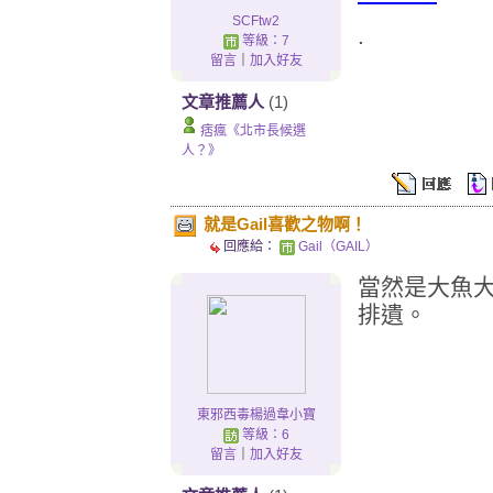
SCFtw2
.
等級：7
留言
｜
加入好友
文章推薦人
(1)
痞瘋《北市長候選
人？》
就是Gail喜歡之物啊！
回應給：
Gail（GAIL）
當然是大魚
排遺。
東邪西毒楊過韋小寶
等級：6
留言
｜
加入好友