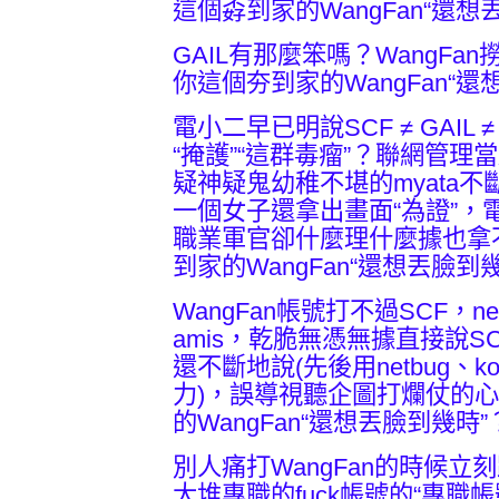
這個孬到家的WangFan“還想
GAIL有那麼笨嗎？WangF
你這個夯到家的WangFan“還
電小二早已明說SCF ≠ GAIL 
“掩護”“這群毒瘤”？聯網管
疑神疑鬼幼稚不堪的myata不斷
一個女子還拿出畫面“為證”，
職業軍官卻什麼理什麼據也拿
到家的WangFan“還想丟臉到
WangFan帳號打不過SCF，n
amis，乾脆無憑無據直接說SC
還不斷地說(先後用netbug、k
力)，誤導視聽企圖打爛仗的
的WangFan“還想丟臉到幾時”
別人痛打WangFan的時候
大堆專職的fuck帳號的“專職帳