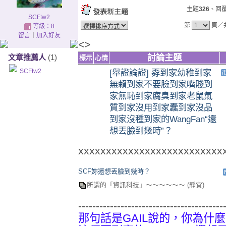
主題
326
、回
SCFtw2
第
頁／
等級：8
留言
｜
加入好友
<>
討論主題
文章推薦人
(1)
標示
心情
SCFtw2
[舉證論證] 孬到家幼稚到家
無賴到家不要臉到家嘴賤到
家無恥到家腐臭到家老鼠氣
質到家沒用到家蠢到家沒品
到家沒種到家的WangFan“還
想丟臉到幾時”？
xxxxxxxxxxxxxxxxxxxxxxxxxx
SCF妳還想丟臉到幾時？
所謂的「資訊科技」～～～～～～
(靜宜)
-----------------------------------------
那句話是GAIL說的，你為什麼