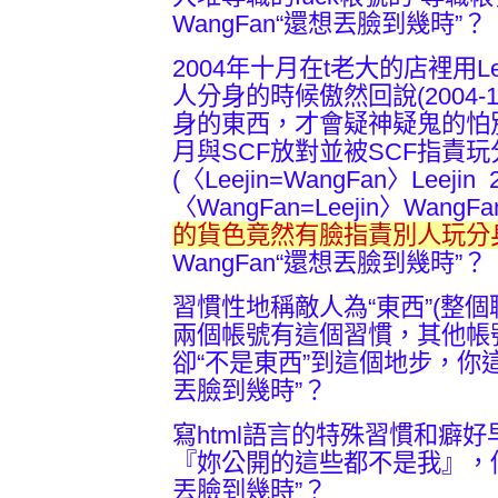
WangFan“還想丟臉到幾時”？
2004年十月在t老大的店裡用L
人分身的時候傲然回說(2004-10
身的東西，才會疑神疑鬼的怕別
月與SCF放對並被SCF指責
(〈Leejin=WangFan〉Leejin 2
〈WangFan=Leejin〉WangFan 
的貨色竟然有臉指責別人玩分
WangFan“還想丟臉到幾時”？
習慣性地稱敵人為“東西”(整個聯網
兩個帳號有這個習慣，其他帳
卻“不是東西”到這個地步，你這
丟臉到幾時”？
寫html語言的特殊習慣和癖
『妳公開的這些都不是我』，你這
丟臉到幾時”？