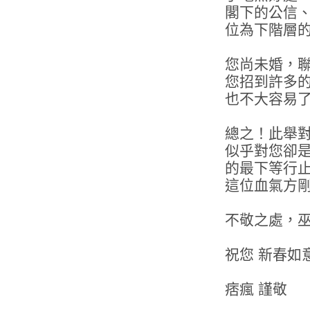
閣下的公信
位為下階層
您尚未婚，
您招到許多
也不大容易
總之！此舉
似乎對您卻
的最下等行
這位血氣方
不敬之處，
祝您 新春如
痞瘋 謹敬