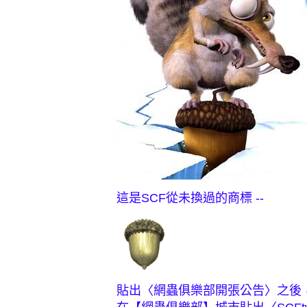
這是SCF從未換過的商標 --
貼出〈網蟲俱樂部開張公告〉之後