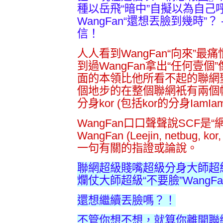
種以岳飛“暗中”自擬以為自己
WangFan“還想丟臉到幾時”
信！
人人看到WangFan“向來”最
到過WangFan拿出“任何壹個
面的本領比他所看不起的聯網聖
個地步的在整個聯網衹有兩個帳號：
分身kor (包括kor的分身IamIa
WangFan口口聲聲說SCF是
WangFan (Leejin, netbug
一句有關的指證或論說。
聯網超級賤嘴超級分身大師超
爛仗大師超級“不要臉”Wang
還想繼續丟臉嗎？！
不管你想不想，就算你離開聯