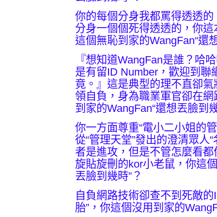
你的每個分身我都罵得透透的
分身一個個死得透透的，你這
這個無恥到家的WangFan“還
『想知道WangFan是誰？哈哈
是有留ID Number，歡迎
竟。』這是典型的理不直卻氣
領自負，身為職業軍官卻在網
到家的WangFan“還想丟臉到
你一方面尊重“電小二小姐的管
從“管理天堂”發出的澄清眾人
者是進攻，但是不管怎麼看都
旋貼旋刪的kor小老鼠，你這個
丟臉到幾時”？
自負網路技術卻查不到死敵的I
胎”，你這個沒用到家的WangF