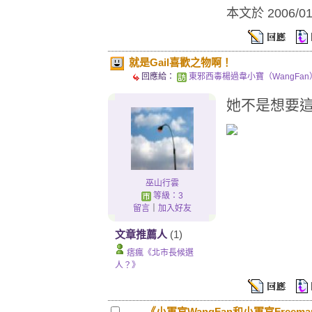
本文於
2006/0
就是Gail喜歡之物啊！
回應給：
東邪西毒楊過韋小寶（WangFan
她不是想要這
巫山行雲
等級：3
留言
｜
加入好友
文章推薦人
(1)
痞瘋《北市長候選
人？》
《小軍官WangFan和小軍官Freem