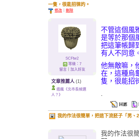
一隻，很能招徠的。
修改
｜
刪除
不管這個風雅
是等於那個風
把這筆帳歸
有人不同意
SCFtw2
等級：7
他無敵嘛，
留言
｜
加入好友
在，這種烏
隻，很能招
文章推薦人
(1)
痞瘋《北市長候選
.
人？》
我的作法很簡單，把這下流胚子「男、2
我的作法很簡