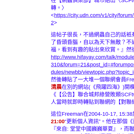
在【網蟲俱樂部】城市貼出〈SCF
轉。〉
<
https://city.udn.com/v1/city/for
2
>
這帖子很長，不過網蟲自己的話衹
了昏頭昏腦，自以為天下無敵？不
福，看到有趣的貼出來欣賞。』然
http://www.hifayay.com/talk/modul
310&forum=21&post_id=#forumpo
dules/newbb/viewtopic.php?topic
然後轉貼了一大堆一個聯網會員Free
清晨
在別的網站(《飛躍四海》)開欄對
《【公告】聯合城邦綠營敗類SCFtw
人當時就即時轉貼到聯網的【對聯
這位Freeman在2004-10-17, 1
21:00
“更新個人資訊”。他在那個《
『來自: 堂堂中國巍巍華夏』，而