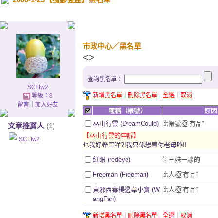
..
市政中心
／黑名單
<>
查詢黑名單：
SCFtw2
新增黑名單
｜
刪除黑名單
全選
｜
取消
等級：8
留言
｜
加入好友
暱稱（帳號）
原因
巫山行雲 (DreamCould)
此帳號極“有品”
文章推薦人
(1)
【巫山行雲的申訴】
SCFtw2
乜我好希罕咩?!我只係想屌你老母咋!!
紅眼 (redeye)
牛三妹一夥的
Freeman (Freeman)
此人極“有品”
東邪西毒楊過韋小寶 (W
此人極“有品”
angFan)
新增黑名單
｜
刪除黑名單
全選
｜
取消