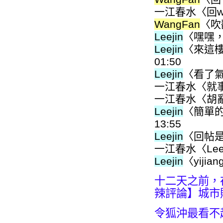
一江春水〈回wan
WangFan
〈吹翻
Leejin
〈嘿嘿，
Leejin
〈來這樓
01:50
Leejin
〈看了氣哪
一江春水〈就事論
一江春水〈胡亂猜
Leejin
〈簡單的問
13:55
Leejin
〈回帖是美德
一江春水〈Leeji
Leejin
〈yijia
十二天之前，在2
辣評論】城市
令狐沖最看不起的