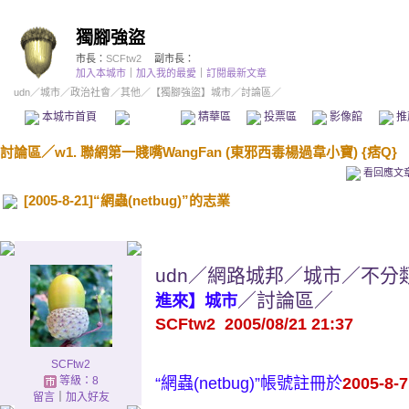
獨腳強盜
市長：
SCFtw2
副市長：
加入本城市
｜
加入我的最愛
｜
訂閱最新文章
udn
／
城市
／
政治社會
／
其他
／
【獨腳強盜】城市
／討論區／
本城市首頁
討論區
精華區
投票區
影像館
推
討論區
／
w1. 聯網第一賤嘴WangFan (東邪西毒楊過韋小寶) {痞Q}
看回應文
[2005-8-21]“網蟲(netbug)”的志業
udn／網路城邦／城市／不分
／討論區／
進來】城市
SCFtw2 2005/08/21 21:37
SCFtw2
等級：8
“網蟲(netbug)”帳號註冊於
2005-8-7
留言
｜
加入好友