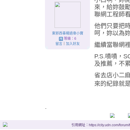
來，給妳鼓
聯網工程師
他們只要把
呵，妳以為
東邪西毒楊過韋小寶
等級：6
繼續當聯網
留言
｜
加入好友
P.S.嘖嘖
及推薦，不
省去店小二麻煩
來的紀錄就是這樣）
.
引用網址：https://city.udn.com/forum