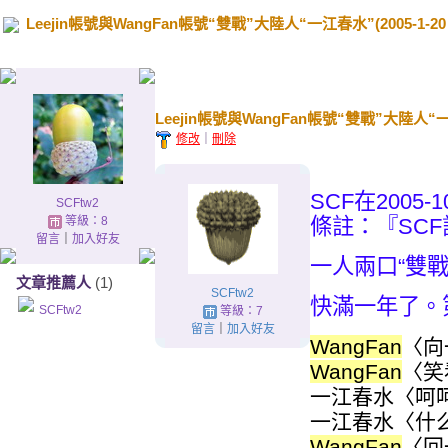
Leejin帳號與WangFan帳號“雙戰”大陸人“一江春水”(2005-1-20 ~
.
Leejin帳號與WangFan帳號“雙戰”大陸人“一江春水
修改
｜
刪除
SCF在2005-
SCFtw2
等級：8
條註：『SC
留言
｜
加入好友
一人兩口“雙
文章推薦人
(1)
SCFtw2
快滿一年了。
SCFtw2
等級：7
留言
｜
加入好友
WangFan
〈向一
WangFan
〈笑
一江春水〈呵呵!看
一江春水〈什么意
WangFan
〈回一