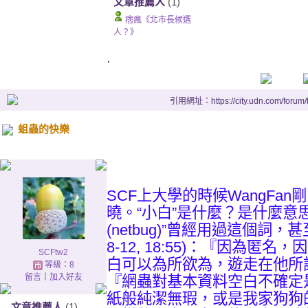
文章推薦人
(1)
痞瘋《北市長候選
人？》
.
引用網址：https://city.udn.com/forum
蛆蟲的快樂
.
SCF上大學的時候WangFan
曉。“小白”是什麼？是什麼意
(netbug)”曾經用過這個詞
8-12, 18:55)：『因為
SCFtw2
白可以為所欲為，遊走在他所
等級：8
留言
｜
加入好友
『網蟲對基本資料空白不確定
紙般純潔無瑕，或是我家狗狗
文章推薦人
(1)