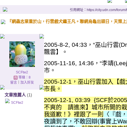
引用網址：https://city.udn.com/forum
『網蟲志業重於山，行雲戲犬繼王凡。聯網烏龜出頭日，天策上
2005-8-2, 04:33，“巫山
飄雲】。
2005-11-16, 14:36，“李靖
市。
SCFtw2
等級：8
2005-12-1，巫山行雲加入
留言
｜
加入好友
市長。
文章推薦人
(1)
2005-12-1, 03:39 {SCF於20
SCFtw2
不爽的 請進來】城市所開的栽抹
我道歉！》裡跟了一則
〈『戲，開
夜讀到了，不敢回辯(事實上Wa