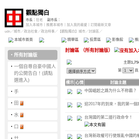
觀點獨白
市長：
狂老
副市長：
加入本城市
｜
推薦本城市
｜
加入我的最愛
｜
訂閱最新文章
udn
／
城市
／
政治社會
／
政治時事
／
【觀點獨白】城市
／討論區／
本城市首頁
討論區
精華區
投票區
影像館
推
討論區
（
所有討論版
）
‧
所有討論版
主題
1,75
‧
一個自尊自豪中國人
第
頁
的公開告白！(請點
選進入)
標示
心情
討論主題
中国崛起之路为什么不称霸？
‧
手
‧
田
迎2017年的到來，我的第一個
‧
水
台灣國的第二道行政命令！
‧
口
台灣新政權可行使叛亂中國的
‧
廿