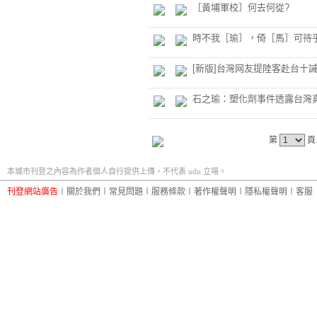
［黃埔軍校］何去何從?
時不我［瑜］，倚［馬］可待
[新版]台灣网友提陸客赴台十
石之瑜：塑化劑事件透露台灣
第
頁
本城市刊登之內容為作者個人自行提供上傳，不代表 udn 立場。
刊登網站廣告
︱
關於我們
︱
常見問題
︱
服務條款
︱
著作權聲明
︱
隱私權聲明
︱
客服