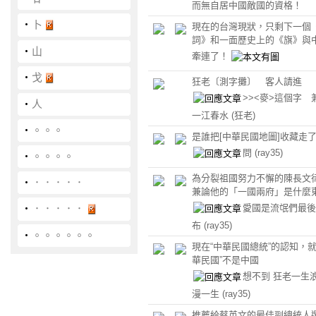
而無自居中國敵國的資格！
‧
卜
現在的台灣現狀，只剩下一個
詞》和一面歷史上的《旗》與
‧
山
牽連了！
‧
戈
狂老〔測字攤〕 客人請進
>><麥>這個字 
‧
人
一江春水
(狂老)
‧
。。。
是誰把[中華民國地圖]收藏走
問
(ray35)
‧
。。。。
為分裂祖國努力不懈的陳長文
‧
．．．．．
兼論他的「一國兩府」是什麼
愛國是流氓們最後
‧
．．．．．
布
(ray35)
‧
。。。。。。
現在“中華民國總統”的認知，就
華民國”不是中國
想不到 狂老一生浪
漫一生
(ray35)
推薦給蔡英文的最佳副總統人