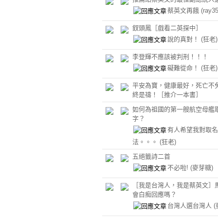
蔡英文再餓
(ray35
釵頭鳳［戲看二英探中］
說的真對！
(狂老)
李登輝不應該被判刑！！！
礙難從命！
(狂老)
平安為寶，健康最好，死亡不
終是禱！［推介一本書］
如何為祖國的第一艘航空母艦
字？
有人希望我對取名
法。。。
(狂老)
五絕籤詩二首
不必啦!
(麥芽糖)
［我是台灣人，我是蔡英文］
會白痴回應嗎？
台灣人選台灣人