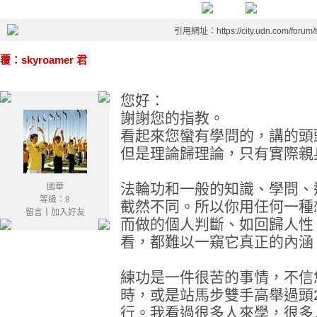
引用網址：https://city.udn.com/forum
覆：skyroamer 君
您好：
謝謝您的指教。
看起來您蠻有學問的，講的頭
但是理論歸理論，只有實際親
法輪功和一般的知識、學問、運
國華
等級：8
截然不同。所以你用任何一種
留言
｜
加入好友
而做的個人判斷、如回歸人性
看，都難以一窺它真正的內涵
練功是一件很苦的事情，不信
時，或是站馬步雙手高舉過頭
行。我看過很多人來學，很多