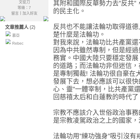
其附和國際反華勢力去”反共
文從刀
等級：7
的民主化。
留言
｜
加入好友
反共也不能讓法輪功取得道德
文章推薦人
(2)
楚什麼是法輪功。
慕亞
對我來說，法輪功比共產黨還
Rebec
因為中共雖然專制，但是經過
務實。中國大陸只要穩定發展
的道路；而法輪功非但迷信，
是專制獨裁! 法輪功很自豪
發展下去，想必應該可以很快
心、靈”一體宰制，比共產黨
回慈禧太后和白蓮教的時代了
宗教不應該介入世俗政治事務
是宗教凌駕政治之上的國家，
法輪功用”練功強身”吸引沒