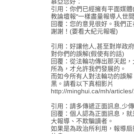
慕亞您好：
引用：你們已經擁有平面媒體(
教論壇報"一樣盡量報導人世
回覆：您的意見很好。我們正
謝謝！(要看大紀元報喔)
引用：好讓他人,甚至對岸政
對你們的誤解(假使有的話)
回覆：從法輪功傳出那天起，
所為，才允許我們發展的。
而如今所有人對法輪功的誤解
黑。請看以下真相影片
http://minghui.ca/mh/article
引用：請多傳遞正面訊息,少傳
回覆：個人認為正面訊息，就
大報導、不欺騙讀者。
如果是為政治所利用，報導扇