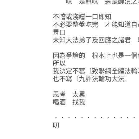
味 是原味 還是醃漬之味
不嚐或淺嚐一口即知
不必要整盤吃完 才能知道自
胃口
未知大法弟子及回應之諸君 
因為爭論的 根本上也是一個
所以
我決定不寫〔致聯網全體法輪
也不寫〔九評法輪功大法〕
思考 太累
喝酒 找我
．．．．．．．．．．．．．
叨