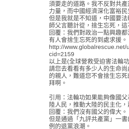
須要走的道路。我不反對共產
力量，而中國經濟深化富裕民
但是我就是不知道，中國要法
師父言聽計從，捨生忘死，這
回覆：我們對政治一點興趣都
有人會捨生忘死的到處求援。
http://www.globalrescue.net/
cid=2159
以上是(全球營救受迫害法輪功
請您去看看有多少人的生命尚
的親人，難道您不會捨生忘死
拜啊。
引用：法輪功如果能夠像國父
陸人民，推動大陸的民主化，
回覆：我們沒有國父的偉大。
但是通過「九評共產黨」一書
例的退黨浪潮。