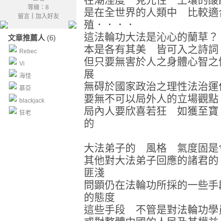
等級：8
是在全世界的人類中 比較適
留言
｜
加入好友
殖．．．．
這法輪功大法是沁心的蘭草？
文章推薦人
(6)
本是各有其美 皆可入之詩詞
Rebec
但只要無害於人之身體心智之
Vi
展
海怪
無碍於國家政治之理性法治運
慕亞
要無不可以局外人的立場觀點
blackjack
局內人要欣喜若狂 如獲至寶
狂老
的
大法弟子的 風格 氣度固是
其他對大法弟子回應的諸君的
匪淺
問顕仍在法輪功所採的一些手
的態度
這些手段 不管是對法輪功