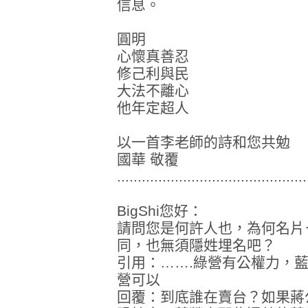
信息。
圓明
心懷真善忍
修己利與民
大法不離心
他年定超人
以一首李老師的詩和您共勉
國華 敬覆
..............................................
BigShi您好：
請問您是何許人也，為何名片
同，也無須隱姓埋名吧？
引用：…….綠營有公權力，
營可以
回覆：到底誰在賣台？如果蔣