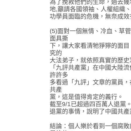
為了挽救他們的生命，過去幾
地,籲請各國領袖、人權組織
功學員面臨的危機，無奈成效
(5)面對一個無情、冷血、草
面具撕
下，讓大家看清牠猙獰的面目
究的
大法弟子，就依照真實的歷史
「九評共產黨」在中國大陸流
許許多
多看過「九評」文章的黨員，
共產
黨，這是值得肯定的義行。
截至9/1已超過四百萬人退黨
退黨的事情，說明了中國共產
結論：個人樂於看到一個腐敗