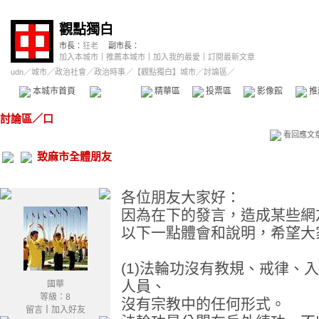
觀點獨白
市長：
狂老
副市長：
加入本城市
｜
推薦本城市
｜
加入我的最愛
｜
訂閱最新文章
udn
／
城市
／
政治社會
／
政治時事
／
【觀點獨白】城市
／討論區／
本城市首頁
討論區
精華區
投票區
影像館
推
討論區
／
口
看回應文
致麻市全體朋友
各位朋友大家好：
因為在下的發言，造成某些網
以下一點體會和說明，希望大
(1)法輪功沒有教規、戒律、
人員、
國華
等級：8
沒有宗教中的任何形式。
留言
｜
加入好友