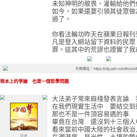
未知神明的敬畏，灌輸給他們
如今，如果還要引領其徒眾做
過了。
你看法輪功昨天在蘋果日報刊
凡是登入綱站留下資料的民眾
罪。這其中的荒謬也證實了我
引用網址：https://city.udn.com/forum
根本上的爭論 也是一個哲學問題
大法弟子常來麻棧發表言論 
在我們現實生活中 要結交到
那也不是一件頂容易遇的事
畢竟在台灣 還沒到十三個人
看來當前中國大陸的社會政治
在潮溼度 見光性 土壤的
狂老