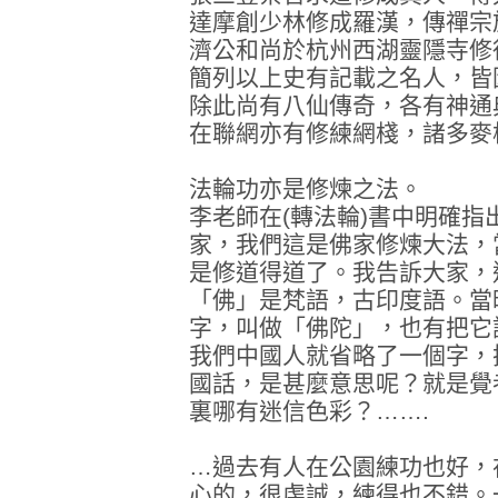
達摩創少林修成羅漢，傳禪宗
濟公和尚於杭州西湖靈隱寺修
簡列以上史有記載之名人，皆
除此尚有八仙傳奇，各有神通
在聯網亦有修練網棧，諸多麥
法輪功亦是修煉之法。
李老師在(轉法輪)書中明確
家，我們這是佛家修煉大法，
是修道得道了。我告訴大家，
「佛」是梵語，古印度語。當
字，叫做「佛陀」，也有把它
我們中國人就省略了一個字，
國話，是甚麼意思呢？就是覺
裏哪有迷信色彩？…….
…過去有人在公園練功也好，
心的，很虔誠，練得也不錯。