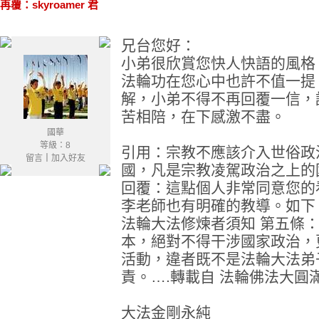
再覆：skyroamer 君
兄台您好：
小弟很欣賞您快人快語的風格
法輪功在您心中也許不值一提
解，小弟不得不再回覆一信，
苦相陪，在下感激不盡。
國華
等級：8
引用：宗教不應該介入世俗政
留言
｜
加入好友
國，凡是宗教凌駕政治之上的
回覆：這點個人非常同意您的
李老師也有明確的教導。如下
法輪大法修煉者須知 第五條
本，絕對不得干涉國家政治，
活動，違者既不是法輪大法弟
責。….轉載自 法輪佛法大圓
大法金剛永純