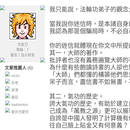
我只能說，法輪功弟子的觀念
當我說你迷信時，是本諸自身
我認為那是個騙局時，不必自
你的迷信就體現在你文中所提
文從刀
等級：7
其一，大師的著作。
留言
｜
加入好友
批評者也沒有義務遍覽大師的
為什麼有些飽讀詩書的人卻也
文章推薦人
(6)
「大師」們都懂的構築他們思
vicvic
呆子而言，盡信書不如無書，
狂老
安津
其二，氣功的歷史。
慕亞
誇大氣功的歷史，有助於建立
badminton
己成為「萬教之源」更可以展
愛台也愛中
自誇是中國人發明了計算機有
往自己臉上貼金又有何意義？