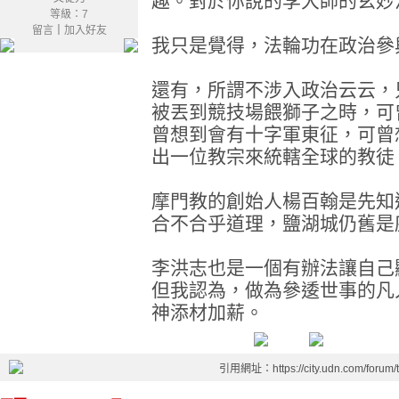
趣。對於你說的李大師的玄妙
等級：7
留言
｜
加入好友
我只是覺得，法輪功在政治參
還有，所謂不涉入政治云云，
被丟到競技場餵獅子之時，可
曾想到會有十字軍東征，可曾
出一位教宗來統轄全球的教徒
摩門教的創始人楊百翰是先知
合不合乎道理，鹽湖城仍舊是
李洪志也是一個有辦法讓自己
但我認為，做為參逶世事的凡
神添材加薪。
引用網址：https://city.udn.com/forum