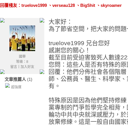
回覆棧友：truelove1999 、verseau128 、BigShit 、skyroamer
大家好：
為了節省空間，把大家的問題
truelove1999 兄台您好
感謝您的關心！
截至目前受迫害致死人數達22
國華
等級：8
您問：這些人是否有特殊的原
留言
｜
加入好友
回覆：他們分佈社會各個階層
師、公務員、醫生、科學家、家庭
文章推薦人
(1)
有。
超強運
特殊原因是因為他們堅持修練
黨專制的鬥爭哲學完全相背，
輪功中共中央就深感壓力，於
放棄修練。這是一般自由國家