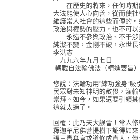
在歷史的將來，任何時期都
大法能使人心向善，從而使社
維護常人社會的這些而傳的。
政治與權勢的壓力，也不可以
永遠不參與政治、不干涉國
純潔不變，金剛不破，永世長
李洪志
一九九六年九月七日
.轉載自法輪佛法（精進要旨
您說：法輪功用”練功強身”
民眾對未知神明的敬畏，灌輸
崇拜。如今，如果還要引領其
這就太過了。
回覆：此乃天大誤會！常人修
釋迦牟尼佛菩提樹下証得如來
張三豐棄官求道修成真人，傳