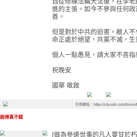
自從修練法輪大法後，在李老
進的主張。如今不參與任何政
善。
但是對於中共的迫害，敝人不
命正處於絕望，共黨不滅，生
個人一點愚見，請大家不吝指
祝晚安
國華 敬啟
引用網址：https://city.udn.com/forum
說得真不錯
[做為參逶世事的凡人要甘於朽爛.