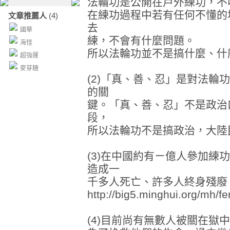
法輪功是公開在戶外練功，不
在練功過程中若有任何不懂的
文章推薦人
(4)
去
國華
練，不會有什麼問題。
海怪
所以法輪功並不是搞什麼、什
超強運
麥芽糖
(2)「真、善、忍」是對法輪
的關
鍵。「真、善、忍」不是政治
段，
所以法輪功不是搞政治，大陸
(3)在中國約有ㄧ億人參加練
造成一
千多人死亡、許多人終身殘廢
http://big5.minghui.org/mh/fe
(4)目前尚有無數人被關在獄