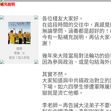
補充說明
各位棧友大家好。
在這段時間的交往中，真感覺
無論學問、涵養都是超好的！
今有一點補充說明，再佔大家
謝！
國華
等級：8
幾年來大陸當局對法輪功的迫
留言
｜
加入好友
因為參與政治、或是勾結海外
其實不然。
大家知道與中共搞政治對立的
下場。如六四學生慘遭軍隊屠
獄就是流亡他鄉。
李老師ㄧ再告誡大法弟子不要