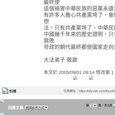
最終使
這個禍害中華民族的惡黨永遠
有許多人擔心共產黨垮了，會
想
法。只有共產黨垮了，中華民
中國幾千年來的歷史證明，只
腐敗
苛政的朝代最終都使國家走向
大法弟子 敬啟
本文於
2005/09/01 09:14 修改第 1
引用網址：https://city.udn.com/forum
第
頁／共3頁
回應文章