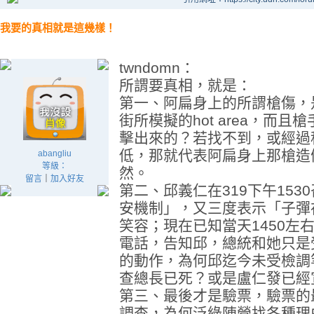
我要的真相就是這幾樣！
twndomn：
所謂要真相，就是：
第一、阿扁身上的所謂槍傷，
街所模擬的hot area，而且
擊出來的？若找不到，或經過
低，那就代表阿扁身上那槍造
abangliu
等級：
然。
留言
｜
加入好友
第二、邱義仁在319下午15
安機制」，又三度表示「子彈
笑容；現在已知當天1450左
電話，告知邱，總統和她只是
的動作，為何邱迄今未受檢調
查總長已死？或是盧仁發已經
第三、最後才是驗票，驗票的
調查，為何泛綠陣營找各種理