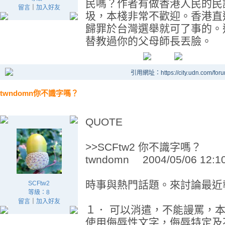
民嗎？作者有做香港人民的民
留言
｜
加入好友
圾，本棧非常不歡迎。香港直
歸罪於台灣選舉就可了事的。
替教過你的父母師長丟臉。
引用網址：https://city.udn.com/for
twndomn你不識字嗎？
QUOTE
>>SCFtw2 你不識字嗎？
twndomn 2004/05/06 12:1
時事與熱門話題。來討論最近
SCFtw2
等級：8
留言
｜
加入好友
１． 可以消遣，不能謾罵，
使用侮辱性文字，侮辱特定及