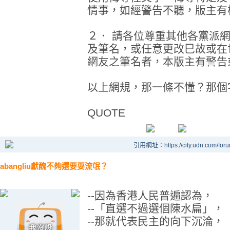
情事，如經警告不聽，版主有
２． 請各位尊重其他各黨派
及筆名，或任意更改巳故或在
網友之筆名者，本版主有警告
以上網規，那一條不懂？那個
QUOTE
引用網址：https://city.udn.com/for
abangliu獻醜不夠還要耍流氓？
--因為香港人民普遍認為，
--「直選不過選個陳水扁」，
--那就代表民主的向下沉淪，