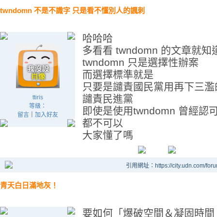
twndomn 不是不識字 只是看不懂別人的諷刺
哈哈哈
多看看 twndomn 的文章就知
twndomn 只是選擇性辦案
而選擇標準就是
只要是譴責國民黨用再下三濫
譴責民進黨
ttiris
等級：
即使是使用twndomn 曾經
留言
｜
加入好友
都不可以
大家懂了嗎
引用網址：https://city.udn.com/for
青天白日滿地灰！
要如何「爆破空間＆凝固時間