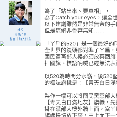
為了「站出來、要真相」，
為了Catch your eyes，
以下建議雖然是非常無奈的手
但是這絕非魯莽無知……
林兮
等級：8
留言
｜
加入好友
「ㄚ扁的520」是一個最好的
全世界的鏡頭都對準了ㄚ扁，
國民黨黨部大樓必須放棄國旗
扛國旗、標語吶喊已經無法表
以520為時間分水嶺，後52
的標誌旗幟是：【青天白日滿地
製作一幅可以將國民黨黨部大
【青天白日滿地灰】旗幟，先
掛在黨部大樓外牆上面，當ㄚ扁
旗幟慢慢放下來，由上而下一