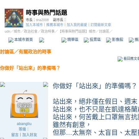
時事與熱門話題
市長：
tina2008
副市長：
加入本城市
｜
推薦本城市
｜
加入我的最愛
｜
訂閱最新文章
udn
／
城市
／
政治社會
／
政治時事
／
【時事與熱門話題】城市
／討論區／
本城市首頁
討論區
精華區
投票區
影像館
推
討論區
／
有關政治的時事
看回應文
你做好「站出來」的準備嗎？
你做好「站出來」的準備嗎？
站出來，絕非僅在假日、週末
站出來，也不只是在凱達格蘭
站出來，何苦戴上口罩無言抗
雖然有創意，
abangliu
等級：
但那…太無奈、太盲目、太壓
留言
｜
加入好友