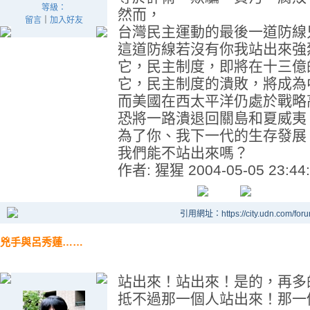
等級：
然而，
留言
｜
加入好友
台灣民主運動的最後一道防線
這道防線若沒有你我站出來強
它，民主制度，即將在十三億
它，民主制度的潰敗，將成為
而美國在西太平洋仍處於戰略
恐將一路潰退回關島和夏威夷，....
為了你、我下一代的生存發展
我們能不站出來嗎？
作者: 猩猩 2004-05-05 23:44
引用網址：https://city.udn.com/for
兇手與呂秀蓮……
站出來！站出來！是的，再多
抵不過那一個人站出來！那一