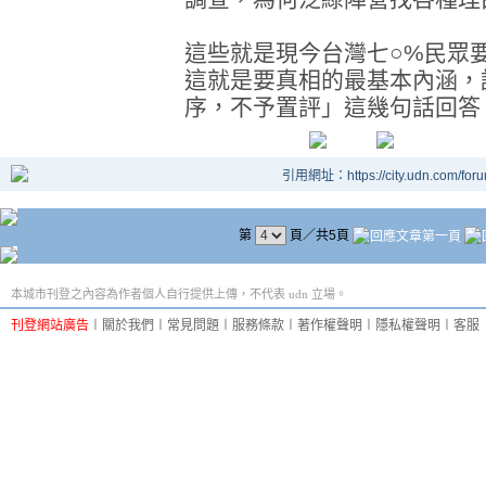
這些就是現今台灣七○%民眾
這就是要真相的最基本內涵，
序，不予置評」這幾句話回答
引用網址：https://city.udn.com/for
第
頁／共5頁
本城市刊登之內容為作者個人自行提供上傳，不代表 udn 立場。
刊登網站廣告
︱
關於我們
︱
常見問題
︱
服務條款
︱
著作權聲明
︱
隱私權聲明
︱
客服