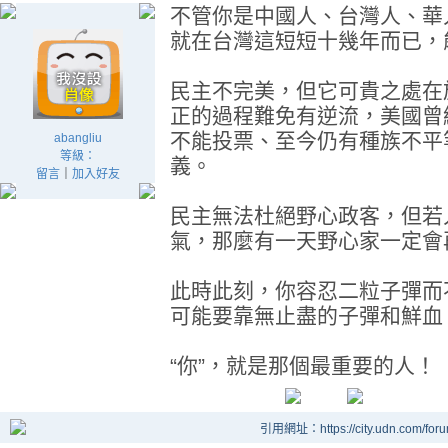
不管你是中國人、台灣人、華
就在台灣這短短十幾年而已，
民主不完美，但它可貴之處在
正的過程難免有逆流，美國曾
不能投票、至今仍有種族不平
abangliu
等級：
義。
留言
｜
加入好友
民主無法杜絕野心政客，但若
氣，那麼有一天野心家一定會
此時此刻，你容忍二粒子彈而
可能要靠無止盡的子彈和鮮血
“你”，就是那個最重要的人！
引用網址：https://city.udn.com/for