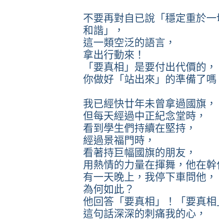
不要再對自已說「穩定重於一
和諧」，
這一類空泛的語言，
拿出行動來！
「要真相」是要付出代價的，
你做好「站出來」的準備了嗎
我已經快廿年未曾拿過國旗，
但每天經過中正紀念堂時，
看到學生們持續在堅持，
經過景福門時，
看著持巨幅國旗的朋友，
用熱情的力量在揮舞，他在幹
有一天晚上，我停下車問他，
為何如此？
他回答「要真相」！「要真相
這句話深深的刺痛我的心，