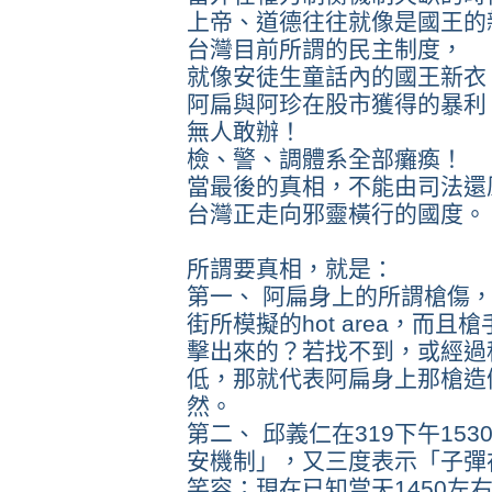
上帝、道德往往就像是國王的
台灣目前所謂的民主制度，
就像安徒生童話內的國王新衣
阿扁與阿珍在股市獲得的暴利
無人敢辦！
檢、警、調體系全部癱瘓！
當最後的真相，不能由司法還
台灣正走向邪靈橫行的國度。
所謂要真相，就是：
第一、 阿扁身上的所謂槍傷
街所模擬的hot area，而且
擊出來的？若找不到，或經過
低，那就代表阿扁身上那槍造
然。
第二、 邱義仁在319下午15
安機制」，又三度表示「子彈
笑容；現在已知當天1450左