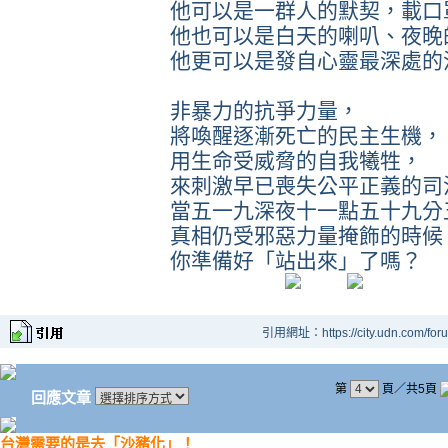
他可以是一群人的默契，載口
他也可以是白天的喇叭、夜晚
他更可以是發自心靈最深處的
非暴力的抗爭力量，
將喚醒逐漸死亡的民主生機，
用生命受威脅的自我犧牲，
來刺激早已喪失公平正義的司
當五一九深夜十一點五十九分
真相仍受邪惡力量掩飾的時候
你準備好「站出來」了嗎？
引用網址：https://city.udn.com/for
第
頁／共5頁
回應文章
台灣需要的是去「沙豬化」！