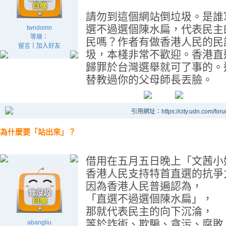
請勿到這個網站倒垃圾。是誰
選不過選個陳水扁，代表民主
twndomn
等級：
民嗎？作者有做香港人民的民
留言
｜
加入好友
圾，本棧非常不歡迎。香港直
歸罪於台灣選舉就可了事的。
替教過你的父母師長丟臉。
引用網址：https://city.udn.com/for
為什麼要「站出來」？
借用在五月五日晚上「文茜小
香港人民支持特首直選的抗爭
因為香港人民普遍認為，
「直選不過選個陳水扁」，
那就代表民主的向下沉淪，
等於詐術、欺騙、貪污、腐敗
abangliu