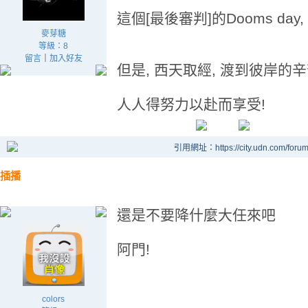
這個[最後審判]的Dooms day
麥芽糖
等級：8
留言
｜
加入好友
但是, 西天取經, 渡到彼岸的辛
人人得努力以赴而享受!
引用網址：https://city.udn.com/foru
插播
還是不要降什麼大任來吧
阿門!
colors