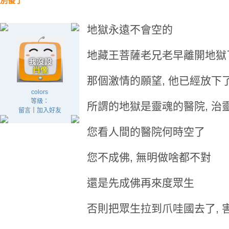
別傻了
地獄永遠不會空的
地藏王菩薩老兄老早離開地獄
那個激情的願望, 他已經放下
colors
等級：
所謂的地獄是靈魂的醫院, 治
留言
｜
加入好友
您看人間的醫院何時空了
您不成佛, 無明做啥都不對
還是先成佛再來度眾生
否則把眾生拉到爪哇國去了, 