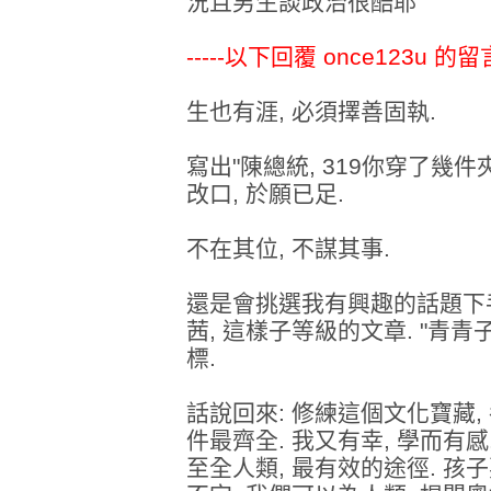
況且男生談政治很酷耶
-----以下回覆 once123u 的留言-
生也有涯, 必須擇善固執.
寫出"陳總統, 319你穿了幾件
改口, 於願已足.
不在其位, 不謀其事.
還是會挑選我有興趣的話題下手,
茜, 這樣子等級的文章. "青青
標.
話說回來: 修練這個文化寶藏,
件最齊全. 我又有幸, 學而有感
至全人類, 最有效的途徑. 孩子