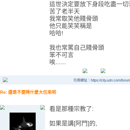
這世決定要放下身段吃盡一切
苦了老半天
我常取笑他賤骨頭
他只能笑笑稱是
哈哈!
我也常罵自己賤骨頭
笨不可言
唉......
引用網址：https://city.udn.com/foru
Re: 還是不要降什麼大任來吧
看是那種宗教了:
如果是講[阿門]的,