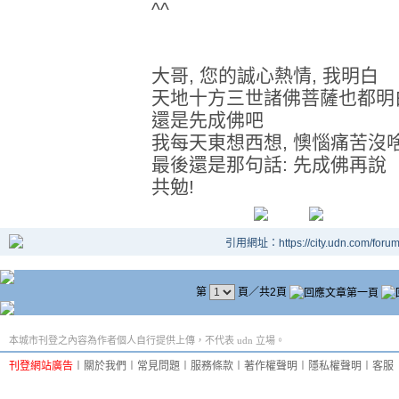
^^
大哥, 您的誠心熱情, 我明白
天地十方三世諸佛菩薩也都明
還是先成佛吧
我每天東想西想, 懊惱痛苦沒
最後還是那句話: 先成佛再說
共勉!
引用網址：https://city.udn.com/foru
第
頁／共2頁
本城市刊登之內容為作者個人自行提供上傳，不代表 udn 立場。
刊登網站廣告
︱
關於我們
︱
常見問題
︱
服務條款
︱
著作權聲明
︱
隱私權聲明
︱
客服