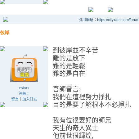
引用網址：https://city.udn.com/foru
彼岸
到彼岸並不辛苦
難的是放下
難的是輕鬆
難的是自在
吾師曾言:
colors
等級：
我們在這裡努力掙扎
留言
｜
加入好友
目的是要了解根本不必掙扎
我有位很要好的師兄
天生的奇人異士
他前世很輝煌,