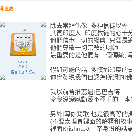
印度教
除去崇拜偶像, 多神信徒以外
其實印度人, 印度教徒的心十分
他們信奉一切的經典, 只要是追
他們尊敬一切宗教的明師
最重要的是他們有一個傳統, 
colors
等級：
假如可能的話, 多接觸印度的
留言
｜
加入好友
你會發現我們自認為所謂的[佛
我以前曾推薦過[巴巴吉傳]
令我深深感動愛不釋手的一本
另外[薄伽梵歌]也是很高等的
(不要太理會裡面的解釋和故
裡面Krishna以上帝身份的