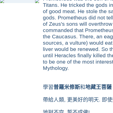
Titans. He tricked the gods i
of good meat. He stole the s
gods. Prometheus did not tel
of Zeus's sons will overthro
commanded that Prometheus b
the Caucasus. There, an eagl
sources, a vulture) would eat
liver would be renewed. So 
until Heracles finally killed 
to be one of the most interes
Mythology.
學習
普羅米修斯
和
地藏王菩薩
帶給人類, 更美好的明天. 即使
地獄不空, 誓不成佛!