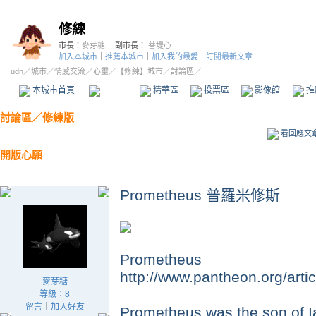
修練
市長：
麥芽糖
副市長：
菩堤心
加入本城市
｜
推薦本城市
｜
加入我的最愛
｜
訂閱最新文章
udn
／
城市
／
情感交流
／
心靈
／
【修練】城市
／討論區／
本城市首頁
討論區
精華區
投票區
影像館
推
討論區
／
修練版
看回應文
開版心願
Prometheus 普羅米修斯
Prometheus
http://www.pantheon.org/arti
麥芽糖
等級：8
留言
｜
加入好友
Prometheus was the son of I