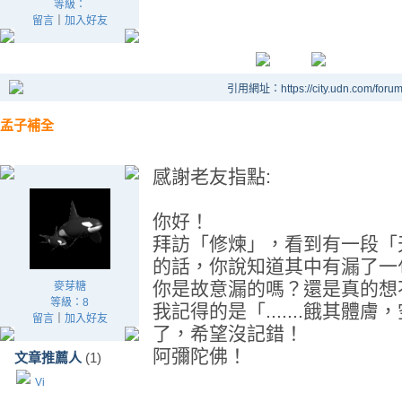
等級：
留言
｜
加入好友
引用網址：https://city.udn.com/foru
孟子補全
感謝老友指點:
你好！
拜訪「修煉」，看到有一段「天將
的話，你說知道其中有漏了一
你是故意漏的嗎？還是真的想
麥芽糖
等級：8
我記得的是「.......餓其體膚，空
留言
｜
加入好友
了，希望沒記錯！
阿彌陀佛！
文章推薦人
(1)
Vi