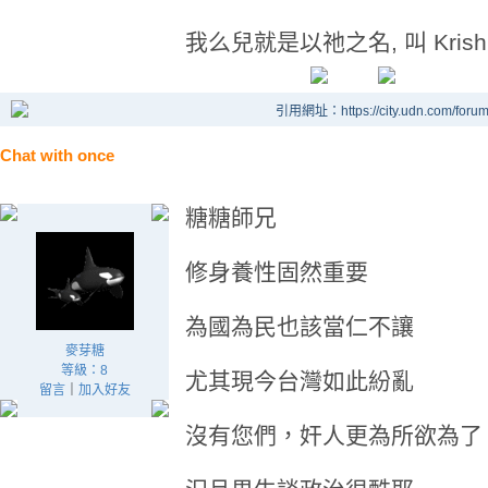
我么兒就是以祂之名, 叫 Krish
引用網址：https://city.udn.com/foru
Chat with once
糖糖師兄
修身養性固然重要
為國為民也該當仁不讓
麥芽糖
等級：8
尤其現今台灣如此紛亂
留言
｜
加入好友
沒有您們，奸人更為所欲為了