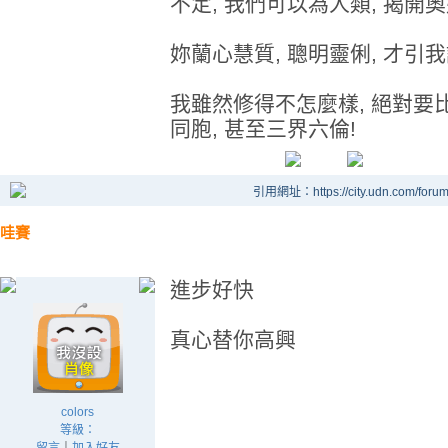
不定, 我們可以為人類, 揭開
妳蘭心慧質, 聰明靈俐, 才引我
我雖然修得不怎麼樣, 絕對要比李
同胞, 甚至三界六倫!
引用網址：https://city.udn.com/foru
哇賽
進步好快
真心替你高興
colors
等級：