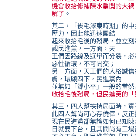
機會收拾修補陳水扁闖的大禍
解了
。
其二，「後毛澤東時期」的中
壓力，因此能迅速團結
起來收拾毛後的殘局，並立刻
觀民進黨，一方面，天
王們因路線及選舉而分裂，必
惡性循環，不可開交；
另一方面，天王們的人格誠信
膚，環顧四下，民進黨內
並無如「鄧小平」一般的當然
收拾毛後殘局，但民進黨的「
其三，四人幫挾持局面時，實
此四人幫尚可心存僥倖，反正
現在民進黨卻無論如何已知陳
日就要下台，且其間尚有三場