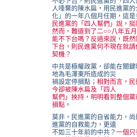
不必下台，則民進黨的「四人
人唾棄的陳水扁，用民進黨的
化」的一年八個月任期，這是
民進黨的「四人幫們」說，挺
然而，難道到了二○○八年五
能不下台嗎？反過來說，既然
下台，則民進黨何不現在就請
契機？
中共是極權政黨，卻能在關鍵
地為毛澤東所造成的災
禍設定停損點；
相對而言，民
今卻被陳水扁及「四人
幫們」挾持，明明看到整個黨
損點
。
莫非，民進黨的自省能力，尚
進黨的自救能力，更遠
不如三十年前的中共？
一個只