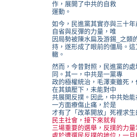
作，展開了中共的自救
運動。
如今，民進黨其實亦與三十年
自省與反彈的力量，唯
因局勢被陳水扁及游錫_之類
持，遂形成了眼前的僵局。這
轍。
然而，今昔對照，民進黨的處
同。其一，中共是一黨專
政的極權統治，毛澤東雖死，
在其鎮壓下，未能對中
共展開反撲。因此，中共始能
一方面療傷止痛，於是
才有了「改革開放」死裡求生
民主社會，接下來就有
三場重要的選舉，反撲的力量
處於遭選民反撲的地位，一旦