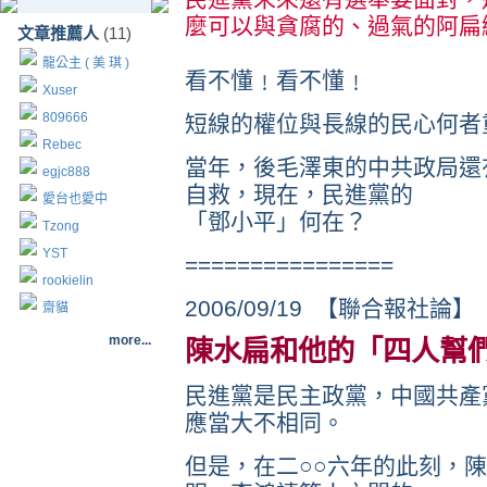
麼可以與貪腐的、過氣的阿扁
文章推薦人
(11)
龍公主 ( 美 琪 )
看不懂﹗看不懂﹗
Xuser
809666
短線的權位與長線的民心何者
Rebec
當年，後毛澤東的中共政局還
egjc888
自救，現在，民進黨的
愛台也愛中
「鄧小平」何在？
Tzong
YST
================
rookielin
2006/09/19 【聯合報社論】
齋貓
more...
陳水扁和他的「四人幫
民進黨是民主政黨，中國共產
應當大不相同。
但是，在二○○六年的此刻，