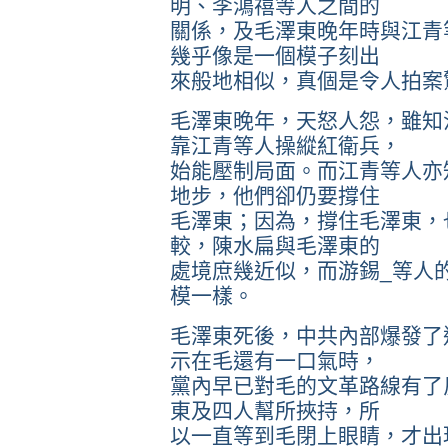
明、李鴻禧等人之間的
關係，及毛澤東晚年時與江青
幾乎像是一個模子刻出
來般地相似，真個是令人拍案
毛澤東晚年，天怒人怨，雖知
靠江青等人操縱紅衛兵，
始能壓制局面。而江青等人亦
地步，他們卻仍要撐住
毛澤東；因為，撐住毛澤東，
較，陳水扁與毛澤東的
處境庶幾近似，而游錫_等人
模一樣。
毛澤東死後，中共內部爆發了
示在毛還有一口氣時，
黨內早已對毛的文革路線有了
東及四人幫所挾持，所
以一直等到毛閉上眼睛，才出