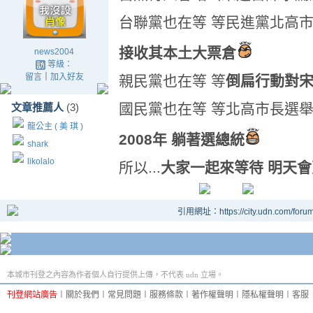
台聯黨也在等 等民進黨北高
接收其本土大票倉
news2004
等級：
留言
｜
加入好友
親民黨也在等 等
倒扁行動對
國民黨也在等 等北高市長選
文章推薦人
(3)
龍公主 ( 美 琪 )
2008年 躺著選總統
shark
likolalo
所以...
大家一起來等待 明天會
引用網址：https://city.udn.com/foru
本城市刊登之內容為作者個人自行提供上傳，不代表 udn 立場。
刊登網站廣告
︱
關於我們
︱
常見問題
︱
服務條款
︱
著作權聲明
︱
隱私權聲明
︱
客服