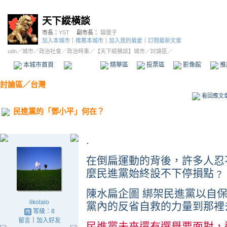
天下縱橫談
市長：
YST
副市長：
貓靈子
加入本城市
｜
推薦本城市
｜
加入我的最愛
｜
訂閱最新文章
udn
／
城市
／
政治社會
／
政治時事
／
【天下縱橫談】城市
／討論區／
本城市首頁
討論區
精華區
投票區
影像館
推
討論區
／
台灣
看回應文
民進黨的「鄧小平」何在？
.
在倒扁運動的背後，許多人忍
麼民進黨始終設不下停損點﹖
陳水扁企圖 綁架民進黨以自
likolalo
黨內的反省自救的力量到那裡
等級：8
留言
｜
加入好友
民進黨未來還有選舉要面對，