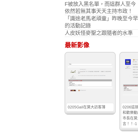
F被放入黑名單，而這群人至今
依然若無其事天天主持市政！
「識途老馬老頑童」昨晚至今早
的活動記錄
人皮妖怪麥聖之跟隨者的水準
最新影像
0205Gail在莫大訪客簿
0206
和歡樂動
市長在莫
言！！-1