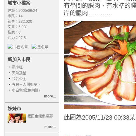
城市小檔案
有學問的臘肉、有水準的
建城：2005/09/24
岸的臘肉…………
市民：14
訪客：232,020
文章：6,031
推薦：
0
活力：97.5
市民名單
黑名單
新加入市民
‧
電小旺
‧
天煞孤星
‧
芸芸公主
‧
春眠。人間如夢，
‧
小白兔(雞兔同籠)
more...
姊妹市
飯田圭織俱樂部
此圖為2005/11/23 00:
more...