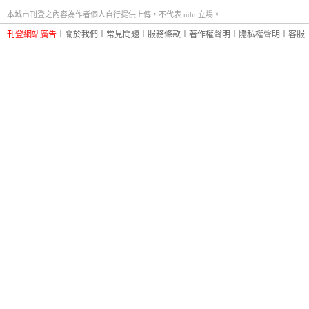
本城市刊登之內容為作者個人自行提供上傳，不代表 udn 立場。
刊登網站廣告
︱
關於我們
︱
常見問題
︱
服務條款
︱
著作權聲明
︱
隱私權聲明
︱
客服