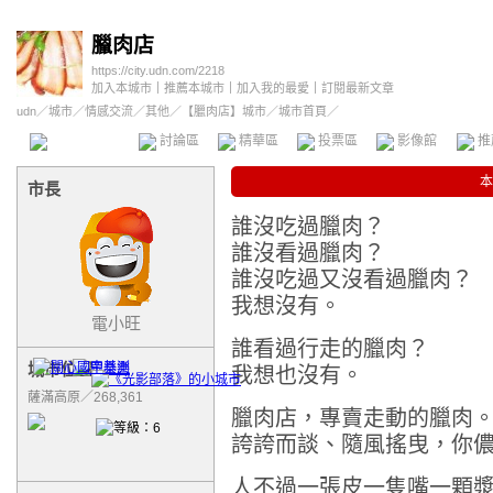
臘肉店
https://city.udn.com/2218
加入本城市
｜
推薦本城市
｜
加入我的最愛
｜
訂閱最新文章
udn
／
城市
／
情感交流
／
其他
／
【臘肉店】城市
／城市首頁／
本城市首頁
討論區
精華區
投票區
影像館
推
本
市長
誰沒吃過臘肉？
誰沒看過臘肉？
誰沒吃過又沒看過臘肉？
我想沒有。
電小旺
誰看過行走的臘肉？
城市位置
我想也沒有。
薩滿高原／268,361
臘肉店，專賣走動的臘肉
誇誇而談、隨風搖曳，你
人不過一張皮一隻嘴一顆