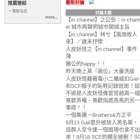
最新討論
推薦連結
‧
獨腳強盜
討論主題
more...
【in channel】之公告：in chan
el 城市再聲明城市開城主旨
【in channel】林兮【風雨故人
來】／歲末抒懷
人皮妖怪之【in channel】事件
簿
豬公的happy！！
昨天晚上某「兩位」大量洗版
人皮妖怪藉著電小二權威扣Gail
和SCF帽子的恥辱記錄斑斑！這
不過是人皮妖怪像宦官趙高一樣
喜歡弄權、喜歡指鹿為馬的另一
事證！！
一個集團－Brothers&方正平
9月13 Gail意外被放入黑名單，
這群人至今連一個道理也拿不出
來！9月16 SCF的欄全被刪！S