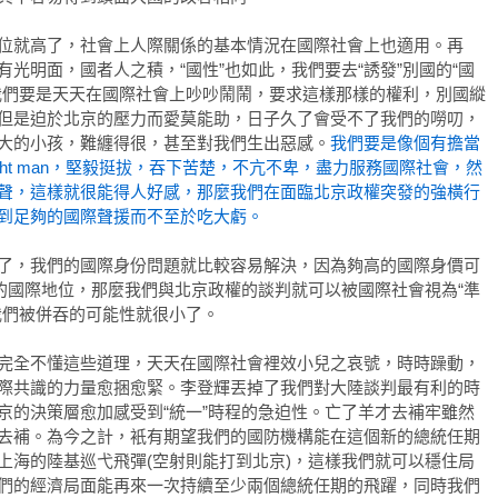
位就高了，社會上人際關係的基本情況在國際社會上也適用。再
有光明面，國者人之積，“國性”也如此，我們要去“誘發”別國的“國
我們要是天天在國際社會上吵吵鬧鬧，要求這樣那樣的權利，別國縱
但是迫於北京的壓力而愛莫能助，日子久了會受不了我們的嘮叨，
大的小孩，難纏得很，甚至對我們生出惡感。
我們要是像個有擔當
ight man，堅毅挺拔，吞下苦楚，不亢不卑，盡力服務國際社會，然
聲，這樣就很能得人好感，那麼我們在面臨北京政權突發的強橫行
到足夠的國際聲援而不至於吃大虧。
了，我們的國際身份問題就比較容易解決，因為夠高的國際身價可
”的國際地位，那麼我們與北京政權的談判就可以被國際社會視為“準
我們被併吞的可能性就很小了。
完全不懂這些道理，天天在國際社會裡效小兒之哀號，時時躁動，
際共識的力量愈捆愈緊。李登輝丟掉了我們對大陸談判最有利的時
京的決策層愈加感受到“統一”時程的急迫性。亡了羊才去補牢雖然
去補。為今之計，衹有期望我們的國防機構能在這個新的總統任期
上海的陸基巡弋飛彈(空射則能打到北京)，這樣我們就可以穩住局
們的經濟局面能再來一次持續至少兩個總統任期的飛躍，同時我們