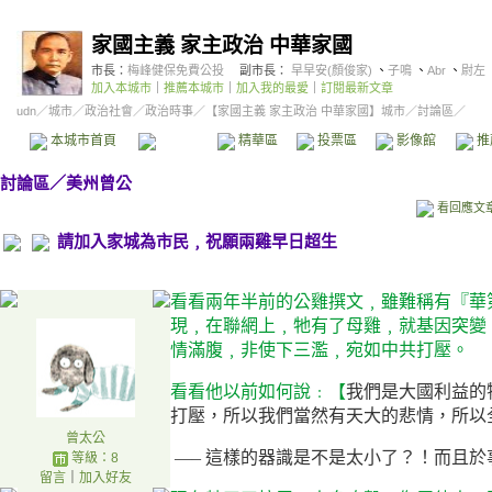
家國主義 家主政治 中華家國
市長：
梅峰健保免費公投
副市長：
早早安(顏俊家)
、
子鳴
、
Abr
、
尉左
加入本城市
｜
推薦本城市
｜
加入我的最愛
｜
訂閱最新文章
udn
／
城市
／
政治社會
／
政治時事
／
【家國主義 家主政治 中華家國】城市
／討論區／
本城市首頁
討論區
精華區
投票區
影像館
推
討論區
／
美州曾公
看回應文
請加入家城為市民﹐祝願兩雞早日超生
看看兩年半前的公雞撰文﹐雖難稱有『華
現﹐在聯網上﹐牠有了母雞﹐就基因突變
情滿腹﹐非使下三濫﹐宛如中共打壓。
看看他以前如何說﹕【
我們是大國利益的
打壓，所以我們當然有天大的悲情，所以
曾太公
—–
這樣的器識是不是太小了？！而且於
等級：8
留言
｜
加入好友