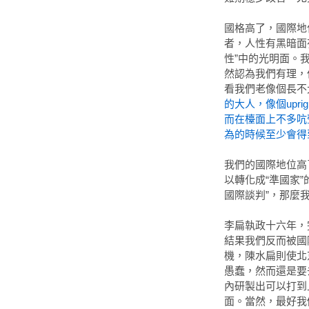
國格高了，國際地
者，人性有黑暗面
性”中的光明面。
然認為我們有理，
看我們老像個長不
的大人，像個upr
而在檯面上不多吭
為的時候至少會得
我們的國際地位高
以轉化成“準國家
國際談判”，那麼
李扁執政十六年，
結果我們反而被國
機，陳水扁則使北
愚蠢，然而還是要
內研製出可以打到
面。當然，最好我