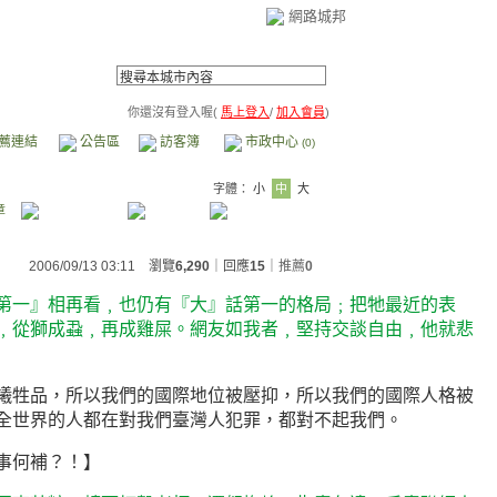
網路城邦
你還沒有登入喔(
馬上登入
/
加入會員
)
薦連結
公告區
訪客簿
市政中心
(0)
字體：
小
中
大
章
2006/09/13 03:11 瀏覽
6,290
｜回應
15
｜
推薦
0
第一』相再看﹐也仍有『大』話第一的格局﹔把牠最近的表
﹐從獅成蝨﹐再成雞屎。網友如我者﹐堅持交談自由﹐他就悲
犧牲品，所以我們的國際地位被壓抑，所以我們的國際人格被
全世界的人都在對我們臺灣人犯罪，都對不起我們。
事何補？！】