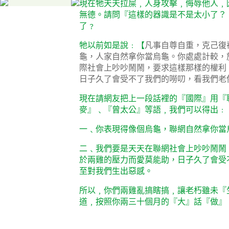
現在牠天天拉屎﹐人身攻擊﹐侮辱他人﹐
無德。請問『這樣的器識是不是太小了？
了﹖
牠以前如是說﹕【
凡事自尊自重，克己復
龜，人家自然拿你當烏龜。你處處計較，
際社會上吵吵鬧鬧，要求這樣那樣的權利
日子久了會受不了我們的嘮叨，看我們老
現在請網友把上一段話裡的『國際』用『
麥』﹑『曾太公』等語﹐我們可以得出﹕
一﹑你表現得像個烏龜，聯網自然拿你當
二﹑我們要是天天在聯網社會上吵吵鬧鬧
於兩雞的壓力而愛莫能助，日子久了會受
至對我們生出惡感。
所以﹐你們兩雞亂搞瞎搞﹐讓老朽雖未『
道﹐按照你兩三十個月的『大』話『做』