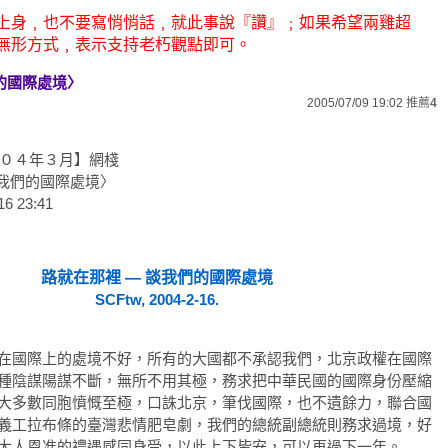
上身﹐也不要寫悄悄話﹐就此事說『讚』﹔如果希望兩雞超
無形方式﹐表示支持老朽觀點即可。
我們的國際處境〉
2005/07/09 19:02
推薦
4
００４年３月】網棧
談我們的國際處境〉
6 23:41
路就在那裡 — 談我們的國際處境
SCFtw, 2004-2-16.
在國際上的處境不好，所有的大國都不承認我們，北京政權在國際
種陰謀陽謀不斷，無所不用其極，務求把中華民國的國際身份壓縮
大多數同胞憤慨至極，口誅北京，筆伐國際，也不遺餘力，聯合國
義工拉布條的臺灣悲情肥皂劇，我們的總統副總統則務求過境，好
大人恩准的禮遇感同身受，以此上下皆安，可以再過下一年。