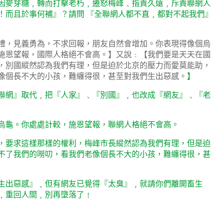
因麥芽糖﹐轉而打擊老朽﹐遷怒梅峰﹑指責久遠﹐斥責聯網人
！而且於事何補』？請問
『全聯網人都不直﹐都對不起我們』
禮，見義勇為，不求回報，朋友自然會增加。你表現得像個烏
施恩望報，國際人格絕不會高。】又說﹕【我們要是天天在國
，別國縱然認為我們有理，但是迫於北京的壓力而愛莫能助，
像個長不大的小孩，難纏得很，甚至對我們生出惡感。
】
聯網』取代﹐把『人家』﹑『別國』﹐也改成『網友』﹑『老
烏龜。你處處計較，施恩望報，聯網人格絕不會高。
，要求這樣那樣的權利，梅峰市長縱然認為我們有理，但是迫
不了我們的嘮叨，看我們老像個長不大的小孩，難纏得很，甚
生出惡感』﹐但有網友已覺得『太臭』﹐就請你們離開畜生
﹐重回人間﹐別再墮落了﹗