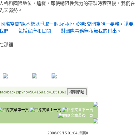
人格和國際地位，這樣，即使嚇阻性武力的研製時程落後，我們在
先天弱勢。
拓國際空間”絕不能以爭取一個兩個小小的邦交國為唯一要務，還要
們 —– 包括官府和民間 —– 對國際事務無私無我的付出。
在那裡。
/trackback.jsp?no=50415&aid=1851363
2006/09/15 01:04
推薦
0