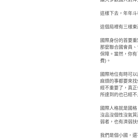
這樣下去，年年斗
這個局裡有三樣東
國際身份的首要重
那麼聯合國會員、
保障。當然，你有
費)。
國際地位有時可以
麻煩的事都要來找你
經不重要了，真正作
所達到的也已經不
國際人格就是國格
沒品沒個性沒氣質
弱者，也有濟弱扶
我們是個小國，還