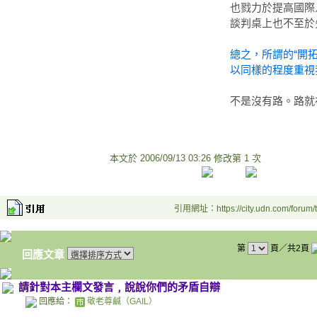
也戮力於提高國際
談判桌上也不至於
總之，所謂的“開
以同樣的程度重視我
不是沒有路。路就
本文於
2006/09/13 03:26 修改第 1 次
引用網址：https://city.udn.com/forum
第
頁／共2頁
回應文章
請針對本主欄文發言﹐說說你們的矛盾自辯
回應給：
敬老尊鹹（GAIL）