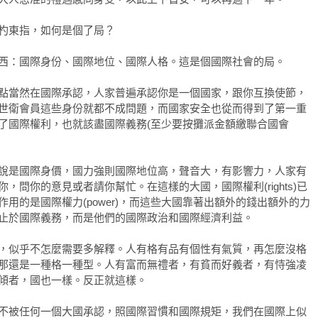
杓東指，如何是個了局？
西：國際身份、國際地位、國際人格。這是個國際社會的局。
點當然在國際承認，人家普遍承認你是一個國家，跟你互換使節，
世衛會員這些身份就都不成問題，而國家安全也從而得到了第一重
了國際權利，也就該盡國際義務(至少要按攤派金額繳聯合國會
說是國際身價，國力強則國際地位高，聲音大，有影響力，人家有
，問你的意見或者請你幫忙。在這樣的大國，國際權利(rights)已
用的是國際權力(power)，而這些大國靠著出額外的錢出額外的力
止於國際義務，而是他們的國際政治和國際經濟利益。
，似乎不怎麼需要多解釋。人有格有品有個性有氣質，再怎麼沒格
那還是一種格一種型。人有富而無禮者，有貧而好義者，有恃強凌
傾者，國也一樣。反正就這樣。
不被任何一個大國承認，照國際習慣和國際規矩，我們在國際上似