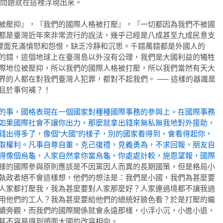
這個問題就在這裡浮現出來。
被壓抑』，『我們的國際人格被打壓』，『一切都因為我們不被國
都是臺灣近年來非常流行的說法，幾乎已經是八成甚至九成民意支
這裡面充滿憤怒和怨恨，缺乏冷靜和沉思。千錯萬錯都是外國人的
的錯，這個地球上在臺灣島以外沒有公理，我們是大國利益的犧牲
際地位被壓抑，所以我們的國際人格被打壓，所以我們當然有天大
界的人都在對我們臺灣人犯罪，都對不起我們。 —– 這樣的器識是
且於事何補？！
的事，國格表現在一個國家對種種國際事務的參與上。在國際事務
如果國際社會不讓你出力，那麼就拿出錢來無私無我地對外援助，
錢出得多了，像個“大國”的樣子，別的國家看得到，會看得起你，
取權利。凡事自尊自重，克己復禮，見義勇為，不求回報，朋友自
得像個烏龜，人家自然拿你當烏龜。你處處計較，施恩望報，國際
樣的國際參與原則應該是不因黨因人而異的長期國策，但是格局小
執政者絕不會這樣想，他們的想法是：我們是小國，我們為甚麼要
人家都打壓我，我為甚麼要對人家那麼好？人家連過境都不讓我過
用他們的工人？我為甚麼要給他們的總統好臉色看？於是打壓的繼
續旁觀，而我們的國際關係就會永遠那樣，小浮小沉，小進小退，
其不容易得到頭面大國的改容相向。