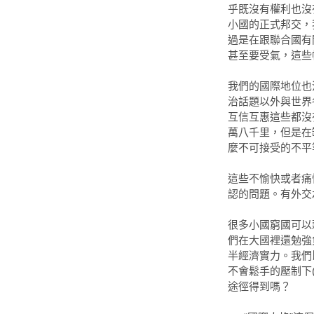
乎既沒有權利也沒
小國的正式邦交，
過是在跟聯合國有
甚至要受氣，這些
我們的國際地位也
治話題以外與世界
互信互惠這些都沒
萬八千里，但是在
麼不可接受的不平
這些不愉快或者痛
認的問題。有外交
很多小國窮國可以
們在大國裡還勉強
半經濟實力。我們
不會鬆手的壓制下
途徑得到嗎？