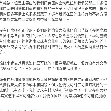
有義務，但是主要由於我們與美國的密切私誼和我們與那二十多個
我們還是國際權利義務體系裡的一份子，沒什麼很不正常的，衹不
關的很多事情上吃很多虧罷了，還有我們在國外旅行有時不夠方便
帳當然要算在口蜜腹劍的中國共產黨身上。
沒有什麼很不正常的，我們的經濟實力為我們自己爭得了在國際政
各國平等自由地交往的地位，人家也都樂意跟我們交往，權利義務
有什麼問題。經貿辦事處或者文化中心的名目當然與大使館相差十
缺乏外交承認的情況下我們衹能聳聳肩接受，因為這裡面並沒有什
等。
恨說來說去其實也沒什麼可說的，因為關鍵就在一個有沒有外交承
承認就全有了，再無遺憾 —– 然而情況是這樣嗎？
藉著在各種國際組織裡為大國搖旗吶喊並附庸投票而得到利益，他
負擔得起大使館的成本和開銷，但是他們很可能寧可擁有我們的一
比他們富有得多，我們要求有錢人特別重視的面子，但是在中共絕
(其實這不是不可能解決)，我們在國際上的尊嚴難道不可能從別的