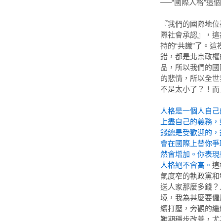
—–“國際人格”
『我們的國際地位
際社會承認』，這
持的“共識”了。
錯，都是北京政權
品，所以我們的國
的悲情，所以全世
不是太小了？！而
人格是一個人自己
上盡自己的義務，
錢總是受歡迎的，
會在國際上替你爭
然會增加。你表現
人格絕不會高。
這
氣度窄的執政黨和
送人家那麼多錢？
境，我為甚麼要僱
續打壓，旁觀的繼
難期穩步改善，尤