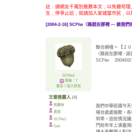
註﹕請網友千萬別推薦本文﹐以免雞苟理
生﹐停爭止訟﹐就請加入家城當市民﹐以
[2004-2-16] SCFtw〈路就在那裡 — 談
聯合網棧 > 【２
〈路就在那裡 - 
SCFtw 2004/02/1
SCFtw2
等級：7
留言
｜
加入好友
文章推薦人
(4)
桃麗絲
我們中華民國今天
場合處處施壓，各
黑雨
到零。這些情況讓
SCFtw2
門前年年上演臺灣
Gail
讓大多數國人對洋