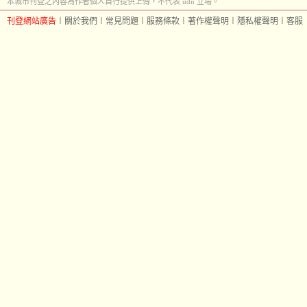
本城市刊登之內容為作者個人自行提供上傳，不代表 udn 立場。
刊登網站廣告
︱
關於我們
︱
常見問題
︱
服務條款
︱
著作權聲明
︱
隱私權聲明
︱
客服