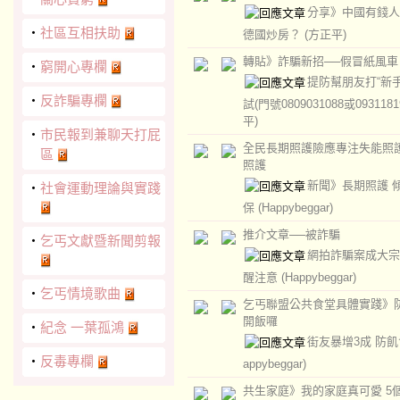
分享》中國有錢人
‧
社區互相扶助
德國炒房？
(方正平)
轉貼》詐騙新招──假冒紙風車
‧
窮開心專欄
提防幫朋友打“新
‧
反詐騙專欄
試(門號0809031088或0931181
平)
‧
市民報到兼聊天打屁
全民長期照護險應專注失能照
區
照護
新聞》長期照護 
‧
社會運動理論與實踐
保
(Happybeggar)
推介文章──被詐騙
‧
乞丐文獻暨新聞剪報
網拍詐騙案成大宗
醒注意
(Happybeggar)
‧
乞丐情境歌曲
乞丐聯盟公共食堂具體實踐》
開飯囉
‧
紀念 一葉孤鴻
街友暴增3成 防
‧
反毒專欄
appybeggar)
共生家庭》我的家庭真可愛 5