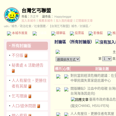
台灣乞丐聯盟
市長：
方正平
副市長：
Happybeggar
加入本城市
｜
推薦本城市
｜
加入我的最愛
｜
訂閱最新文章
udn
／
城市
／
政治社會
／
社會團體
／
【台灣乞丐聯盟】城市
／討論區／
本城市首頁
討論區
精華區
投票區
影像館
推
討論區
（
所有討論版
）
‧
所有討論版
主
‧
不分版
第
頁
‧
秘書處 & 活動通告
標示
心情
討論主題
對抗當前經濟危機的建議：在
‧
人人有屋住，更勝住
中華民國失業家庭庇護中心
者有其屋
開版轉貼》泣血中的母親˙台灣(論
台灣海洛因走向)
‧
乞丐理論
臺南市政府毒品危
‧
人口/退休問題
(龍女CHANG, HSIU-FEN)
人人有屋住，更勝住者有其屋
‧
關心貧窮