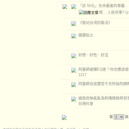
「炭 50元」生命最後的尊嚴…
唉....人民何辜?
(
《我对台湾的看法》
健康貼士
好德、好色、好淫
阿基師被爆EQ差？你也應該發脾
1217
阿基師合該遭受千夫所指的網
被政府無能亂為和傳媒操弄到
台灣社會
第
頁