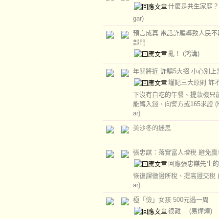
什麼是共生家庭
gar)
預言成真 電話詐騙導致人民不
部門
亂！
(鸿溝)
年關將近 詐騙5大招 小心別上
謹記三大原則 詐
下沒有白吃的午餐、提款機只
能轉入錢、向警方或165求證
(
ar)
美沙冬的迷思
張忠謀：落實富人增稅 避免贏
回應張忠謀先生的
恢復課徵證所稅、提高證交稅
ar)
極「儉」女孩 500元過一周
很難…
(易燁煌)