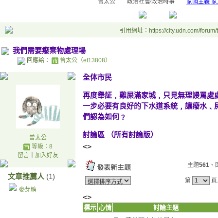
曾太公
政治社會∕政治時事
家國主義 家
引用網址：https://city.udn.com/forum
我們需要癈棄物處理場
回應給：
曾太公（et13808）
全体市民
再度舉証﹐雞屎滿家城﹐只見無理謾罵處
一步必要有良好的下水道系統﹐讓癈水﹑
們認為如何﹖
討論區
（
所有討論版
）
曾太公
<>
等級：8
留言
｜
加入好友
主題
561
、
文章推薦人
(1)
第
頁
麥芽糖
<>
標示
心情
討論主題