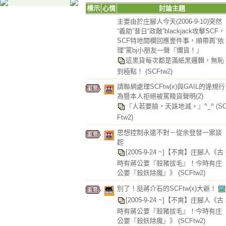
標示
心情
討論主題
主要由於庄腳人今天(2006-9-10)突然
“義助”昔日“政敵”blackjack攻擊SCF，
SCF特地開欄回應壹件事，順帶再“依
理”罵bj小朋友一聲『爛貨！』
這黑貨每次都是滿紙黑邏輯，無恥
到極點！
(SCFtw2)
請聯網處理SCFtw(x)與GAIL的違規行
為暨本人拒絕被罵賤貨聲明(2)
『人若要臉，天誅地滅。』^_^
(S
Ftw2)
思想控制永遠不對－從余登發一案談
起
[2005-9-24 ~]【不爽】庄腳人《古
時有蔣公要『殺豬拔毛』！今時有庄
公要『殺妖除魔』》
(SCFtw2)
別了！挺蔣介石的SCFtw(x)大爺！
[2005-9-24 ~]【不爽】庄腳人《古
時有蔣公要『殺豬拔毛』！今時有庄
公要『殺妖除魔』》
(SCFtw2)