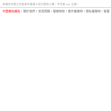
本城市刊登之內容為作者個人自行提供上傳，不代表 udn 立場。
刊登網站廣告
︱
關於我們
︱
常見問題
︱
服務條款
︱
著作權聲明
︱
隱私權聲明
︱
客服