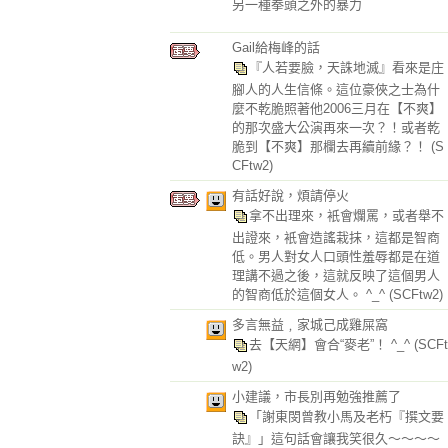
另一種拳頭之外的暴力
Gail給梅峰的話
『人若要臉，天誅地滅』看來是庄
腳人的人生信條。這位豪俠之士為什
麼不乾脆照著他2006三月在【不爽】
的那次盛大公演再來一次？！或者乾
脆到【不爽】那欄去再續前緣？！
(S
CFtw2)
有話好說，煩請停火
拿不出理來，衹會爛罵，或者舉不
出證來，衹會造謠栽抹，這都是智商
低。男人對女人口頭性羞辱都是在道
理講不過之後，這就反映了這個男人
的智商低於這個女人。 ^_^
(SCFtw2)
多言無益﹐家城己成雞屎窩
去【天網】會合“麥老”！ ^_^
(SCFt
w2)
小建議，市長別再勉強推薦了
「謝東閔曾教小馬及老朽『撰文要
訣』」這句話會讓我笑很久～～～～