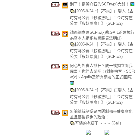
別了！挺蔣介石的SCFtw(x)大爺！
[2005-9-24 ~]【不爽】庄腳人《古
時有蔣公要『殺豬拔毛』！今時有庄
公要『殺妖除魔』》
(SCFtw2)
請聯網處理SCFtw(x)與GAIL的違規行
為暨本人拒絕被罵賤貨聲明(1)
[2005-9-24 ~]【不爽】庄腳人《古
時有蔣公要『殺豬拔毛』！今時有庄
公要『殺妖除魔』》
(SCFtw2)
何必對外省人抓狂？統一或獨立關我
屁事，你們去鬧吧！(對絲柏客、SCFt
w(x)、Aquila及所有網友的正式回應)
[2005-9-24 ~]【不爽】庄腳人《古
時有蔣公要『殺豬拔毛』！今時有庄
公要『殺妖除魔』》
(SCFtw2)
無論總統制還是內閣制都是酸臭腐化
並且落後退步的政治！
可憐的老痞子～～～
(Gail)