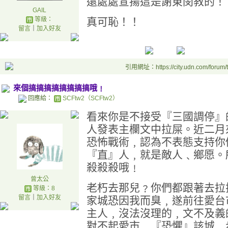
還處處宣揚這是謝東閔教的！
GAIL
等級：
真可恥！！
留言
｜
加入好友
引用網址：https://city.udn.com/forum
來個搞搞搞搞搞搞搞搞哦﹗
回應給：
SCFtw2（SCFtw2）
看來你是不接受『三國調停』
人發表主欄文中拉屎。近二月
恐怖戰術﹐認為不表態支持你
『直』人﹐就是敵人﹑鄉愿。
殺殺殺哦﹗
曾太公
老朽去那兒﹖你們都跟著去拉
等級：8
留言
｜
加入好友
家城恐因我而臭﹐遂前往愛台
主人﹐沒法沒理的﹐文不及義
對不起愛市﹐『恐懼』該城﹐