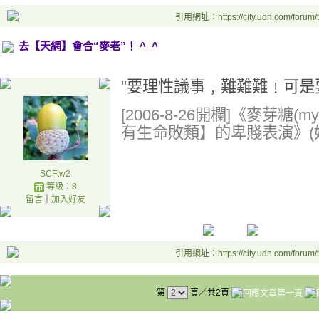
引用網址：https://city.udn.com/forum
去【天網】會合“麥老”！ ^_^
"要理性議事﹐難難難﹗可是
[2006-8-26開欄]《麥芽糖(
有生命敗類】的卑賤表演》(始於2
SCFtw2
等級：8
留言
｜
加入好友
引用網址：https://city.udn.com/forum
第
頁／共2頁