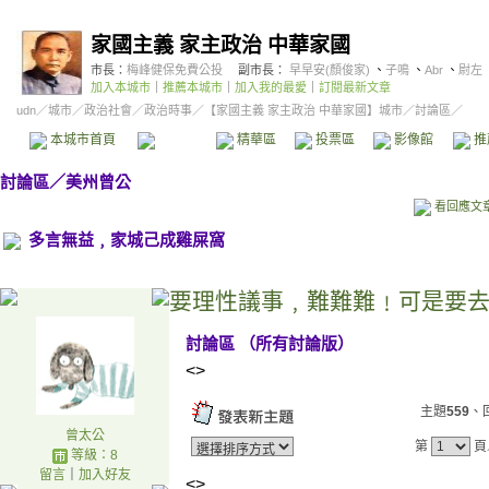
家國主義 家主政治 中華家國
市長：
梅峰健保免費公投
副市長：
早早安(顏俊家)
、
子鳴
、
Abr
、
尉左
加入本城市
｜
推薦本城市
｜
加入我的最愛
｜
訂閱最新文章
udn
／
城市
／
政治社會
／
政治時事
／
【家國主義 家主政治 中華家國】城市
／討論區／
本城市首頁
討論區
精華區
投票區
影像館
推
討論區
／
美州曾公
看回應文
多言無益﹐家城己成雞屎窩
要理性議事﹐難難難﹗可是要
討論區
（
所有討論版
）
<>
主題
559
、
曾太公
第
頁
等級：8
留言
｜
加入好友
<>