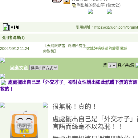
剛出爐的熱山竽
(曾太公)
引用網址：https://city.udn.com/forum
引用者清單(1)
【天網終結者--終結所有生
2006/09/12 11:24
家城好過藍貓的愛臺灣城
命敗類】
第
頁／共2頁
回應文章
處處擺出自己是「外交才子」卻對女性講出如此骯髒下流的言語
教的！
很無恥！真的！
處處擺出自己是「外交才子」
言語而絲毫不以為恥！！