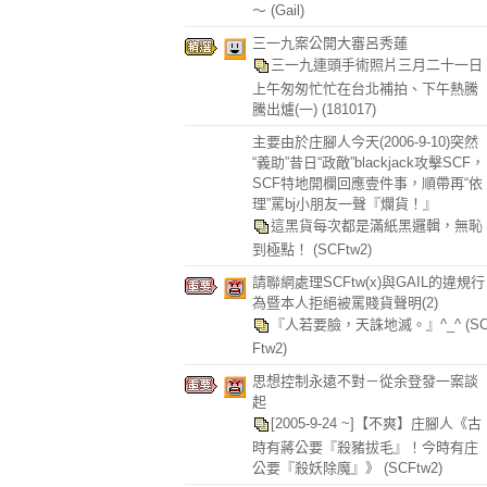
～
(Gail)
三一九案公開大審呂秀蓮
三一九連頭手術照片三月二十一日
上午匆匆忙忙在台北補拍、下午熱騰
騰出爐(一)
(181017)
主要由於庄腳人今天(2006-9-10)突然
“義助”昔日“政敵”blackjack攻擊SCF，
SCF特地開欄回應壹件事，順帶再“依
理”罵bj小朋友一聲『爛貨！』
這黑貨每次都是滿紙黑邏輯，無恥
到極點！
(SCFtw2)
請聯網處理SCFtw(x)與GAIL的違規行
為暨本人拒絕被罵賤貨聲明(2)
『人若要臉，天誅地滅。』^_^
(S
Ftw2)
思想控制永遠不對－從余登發一案談
起
[2005-9-24 ~]【不爽】庄腳人《古
時有蔣公要『殺豬拔毛』！今時有庄
公要『殺妖除魔』》
(SCFtw2)