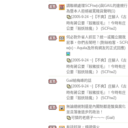
請聯網處理SCFtw(x)與GAIL的違規行
為暨本人拒絕被罵賤貨聲明(1)
[2005-9-24 ~]【不爽】庄腳人《古
時有蔣公要『殺豬拔毛』！今時有庄
公要『殺妖除魔』》
(SCFtw2)
何必對外省人抓狂？統一或獨立關我
屁事，你們去鬧吧！(對絲柏客、SCFt
w(x)、Aquila及所有網友的正式回應)
[2005-9-24 ~]【不爽】庄腳人《古
時有蔣公要『殺豬拔毛』！今時有庄
公要『殺妖除魔』》
(SCFtw2)
Gail給梅峰的話
[2005-9-24 ~]【不爽】庄腳人《古
時有蔣公要『殺豬拔毛』！今時有庄
公要『殺妖除魔』》
(SCFtw2)
無論總統制還是內閣制都是酸臭腐化
並且落後退步的政治！
可憐的老痞子～～～
(Gail)
有話好說，煩請停火