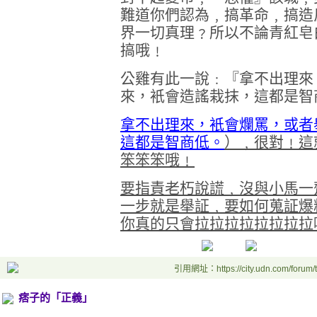
難道你們認為﹐搞革命﹐搞造
界一切真理﹖所以不論青紅皂
搞哦﹗
公雞有此一說﹕『拿不出理來
來，衹會造謠栽抹，這都是智
拿不出理來，衹會爛罵，或者
這都是智商低。
）﹐很對﹗這
笨笨笨哦﹗
要指責老朽說謊﹐沒與小馬一
一步就是舉証﹐要如何蒐証爆
你真的只會拉拉拉拉拉拉拉拉
引用網址：https://city.udn.com/forum
痞子的「正義」