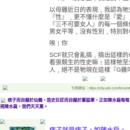
以母雞近日的表現﹐我認為牠
『性』﹐更不懂什麼是『愛』
『三不可要女人』的每一個條
男女平等﹐沒有性別﹐特別對
唉﹗你
SCF
就只會亂搞﹐搞出這樣的
看張競生的性史嘛﹗這樣牠至
人﹐絕不是牠現在這樣『
G
雞
引用網址：https://city.udn.com/forum
痞子而自擬於仙鶴，造史巨匠而自擬於董狐筆，正如陳水扁每每宣
視陳水扁，我們天天罵。