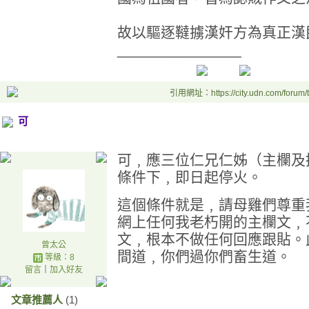
故以驅逐韃擄漢奸方為真正漢
_______________
引用網址：https://city.udn.com/forum
可
可﹐應三位仁兄仁姊（主欄及
條件下﹐即日起停火。
這個條件就是﹐請母雞們尊重
網上任何我老朽開的主欄文﹐
文﹐根本不做任何回應跟貼。
曾太公
間道﹐你們過你們畜生道。
等級：8
留言
｜
加入好友
文章推薦人
(1)