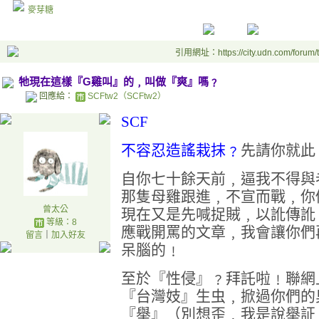
麥芽糖
引用網址：https://city.udn.com/forum
牠現在這樣『G雞叫』的﹐叫做『爽』嗎﹖
回應給：
SCFtw2（SCFtw2）
SCF
不容忍造謠栽抹﹖
先請你就此
自你七十餘天前﹐逼我不得與
那隻母雞跟進﹐不宣而戰﹐你
曾太公
現在又是先喊捉賊﹐以訛傳訛
等級：8
應戰開罵的文章﹐我會讓你們
留言
｜
加入好友
呆腦的﹗
至於『性侵』﹖拜託啦﹗聯網
『台灣妓』生虫﹐掀過你們的
『舉』（別想歪﹐我是說舉証