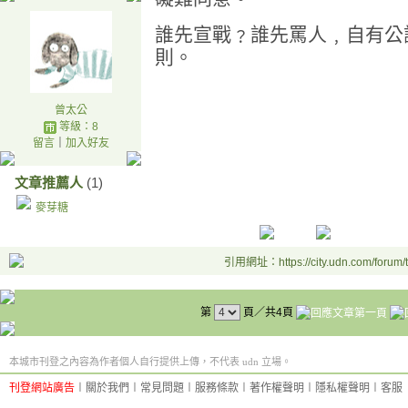
誰先宣戰﹖誰先罵人﹐自有公
則。
曾太公
等級：8
留言
｜
加入好友
文章推薦人
(1)
麥芽糖
引用網址：https://city.udn.com/forum
第
頁／共4頁
本城市刊登之內容為作者個人自行提供上傳，不代表 udn 立場。
刊登網站廣告
︱
關於我們
︱
常見問題
︱
服務條款
︱
著作權聲明
︱
隱私權聲明
︱
客服