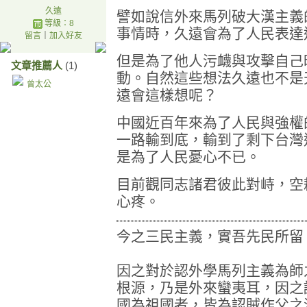
久遠
譬如說信外來馬列破大漢主義
等級：8
事情時，久遠會為了人民表達
留言
｜
加入好友
但是為了他人污衊與攻擊自己
文章推薦人
(1)
動。自然這些想法久遠也不是
曾太公
遠會這樣想呢？
中國近百年來為了人民與強權
一路輸到底，輸到了剩下台灣
是為了人民憂心不已。
目前觀同志諸君彼此對峙，空
心疼。
今之三民主義，實吾先民所留
因之對於認外學馬列主義為師
根源，乃是外來蠻夷耳，因之
國為祖國者，皆為認賊作父之