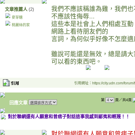
我們不應該稱誰為雞，我們也
文章推薦人
(2)
不應該性侮辱...
麥芽糖
這些本是社會上人們相處互動
桃麗絲的家
網路上看待朋友們的
言詞，為何似乎好像不怎麼適
雖說可能還是無效，總是請大
可以看的東西吧。
引用網址：https://city.udn.com/forum
第
頁／共4頁
回應文章
對於聯網還有人願意和曾痞子對話這事我感到鄙夷和輕蔑！！
對於聯網還有人願意和曾痞子