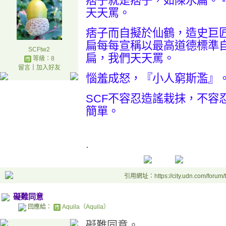
痞子就是痞子，如陳水扁。 -
天天罵。
痞子而自擬於仙鶴，造史巨
扁每每宣稱以最高道德標準自期
SCFtw2
扁，我們天天罵。
等級：8
留言
｜
加入好友
惱羞成怒，『小人窮斯濫』
SCF不容忍造謠栽抹，不容
簡單。
.
引用網址：https://city.udn.com/forum
礙難同意
回應給：
Aquila（Aquila）
礙難同意。