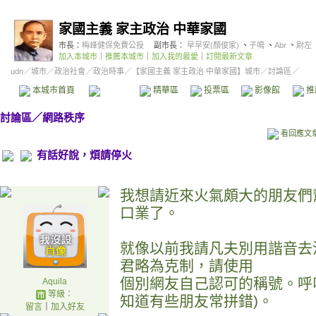
家國主義 家主政治 中華家國
市長：
梅峰健保免費公投
副市長：
早早安(顏俊家)
、
子鳴
、
Abr
、
尉左
加入本城市
｜
推薦本城市
｜
加入我的最愛
｜
訂閱最新文章
udn
／
城市
／
政治社會
／
政治時事
／
【家國主義 家主政治 中華家國】城市
／討論區／
本城市首頁
討論區
精華區
投票區
影像館
推
討論區
／
網路秩序
看回應文
有話好說，煩請停火
我想請近來火氣頗大的朋友們
口業了。
就像以前我請凡夫別用諧音去
君略為克制，請使用
個別網友自己認可的稱號。呼叫小弟
Aquila
等級：
知道有些朋友常拼錯)。
留言
｜
加入好友