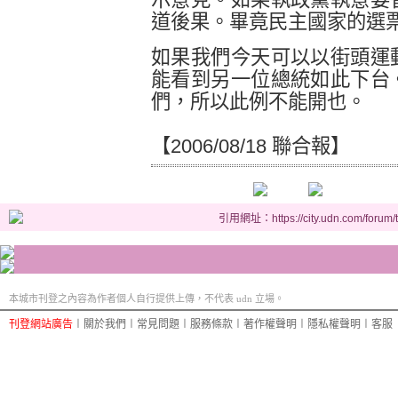
道後果。畢竟民主國家的選
如果我們今天可以以街頭運
能看到另一位總統如此下台
們，所以此例不能開也。
【2006/08/18 聯合報】
引用網址：https://city.udn.com/forum
本城市刊登之內容為作者個人自行提供上傳，不代表 udn 立場。
刊登網站廣告
︱
關於我們
︱
常見問題
︱
服務條款
︱
著作權聲明
︱
隱私權聲明
︱
客服