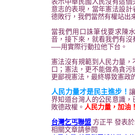
表示中華民國人民沒有這個
意志的表現，當年憲法設計
德敗行，我們當然有權站出
當我們用口誅筆伐要求陳
音，接下來，就看我們有沒
──用實際行動拉他下台。
憲法沒有規範到人民力量，
口；憲法，更不能做為貪污
更鄙視憲法，最終導致憲政
人民力量才是民主進步
！
界知道台灣人的公民意識，
敗德政權。
人民力量，加油
台灣乞丐聯盟
方正平 發表於2006
相關文章請參閱