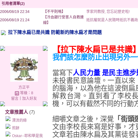
引用者清單(2)
2006/08/19 22:34
【不平則鳴】
李家同教授, 您忘記歷史啦!
【冷血銀行受害人自救連
2006/08/19 21:24
抵抗權就是人民隨時抵抗不義政
線】
拉下陳水扁已是共識 防範新的陳水扁才是問題
【拉下陳水扁已是共識
我們該怎麼防止出現另外一
當寫下
人民力量 是民主進步
未投書民意論壇。一直以來
的腦海，以為他在這波倒扁
方正平
等級：8
解救台灣。直到看了李校
留言
｜
加入好友
機，可以有截然不同的行動
文章推薦人
(7)
細嚼文章之後，深覺
「街頭
漂流的綠
文由李校長來寫是好事，才
煎餅
文章若由陳水扁及其黨徒發
Oskar--耶和華是我