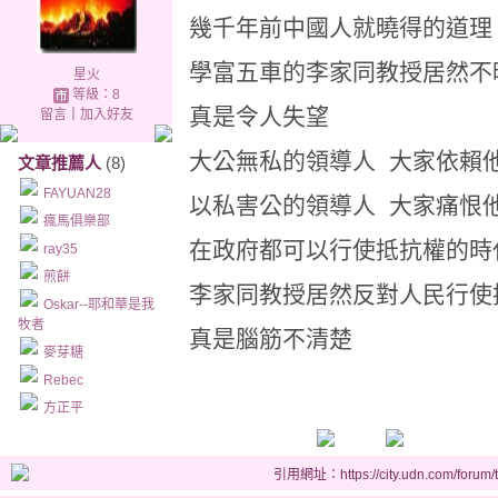
幾千年前中國人就曉得的道理
學富五車的李家同教授居然不
星火
等級：8
真是令人失望
留言
｜
加入好友
大公無私的領導人 大家依賴
文章推薦人
(8)
FAYUAN28
以私害公的領導人 大家痛恨
瘋馬俱樂部
在政府都可以行使抵抗權的時
ray35
煎餅
李家同教授居然反對人民行使
Oskar--耶和華是我
牧者
真是腦筋不清楚
麥芽糖
Rebec
方正平
引用網址：https://city.udn.com/forum