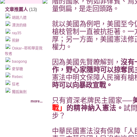
階的國家，例如菲律賓、烏
量倒扁，是走回頭路。
文章推薦人
(13)
胡說八道
就以美國為例吧，美國至今
漂流的綠
槍枝管制一直被抗拒著。一
ray35
厚；另一方面，美國憲法修
煎餅
權力。
Oskar--耶和華是我
牧者
因為美國先賢瞭解到，
沒有
baogong
作，野心家隨時可以掠奪民
麥芽糖
憲法中明文保障人民擁有槍
Rebec
時可以向暴政宣戰。
狂老
獨孤無劍
只有資深老牌民主國家──
more...
戰」
的精神納入憲法。
試
步？
中華民國憲法沒有保障「人