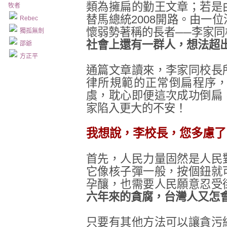
類為擁扁的勤王文章；若是
牧者
替馬總統2008開路。由一
Rebec
懷弱勢著稱的長者──李家
獨孤無劍
社會上還有一群人，想法超
邵爺
方正平
通篇文章讀來，李家同校長
律所規範的正常倒扁程序
虞，耽心即便這次成功倒扁
家陷入更大的不安！
我想說，李校長，您多慮了
首先，人民力量固然是人民
它像核子彈一般，按個鈕就
孕釀，也需要人民願意忍受
六年來的貪腐，台灣人又怎
只要有其他方法可以讓貪污