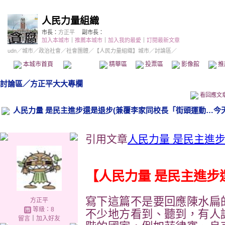
人民力量組織
市長：
方正平
副市長：
加入本城市
｜
推薦本城市
｜
加入我的最愛
｜
訂閱最新文章
udn
／
城市
／
政治社會
／
社會團體
／
【人民力量組織】城市
／討論區／
本城市首頁
討論區
精華區
投票區
影像館
推
討論區
／
方正平大大專欄
看回應文
人民力量 是民主進步還是退步(兼覆李家同校長「街頭運動…今天
引用文章
人民力量 是民主進
【人民力量 是民主進步
寫下這篇不是要回應陳水扁
方正平
等級：8
不少地方看到、聽到，有人
留言
｜
加入好友