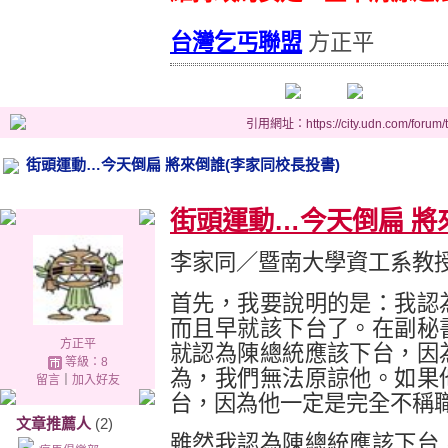
台灣乞丐聯盟
方正平
引用網址：https://city.udn.com/forum
街頭運動…今天倒扁 將來倒誰(李家同校長投書)
街頭運動…今天倒扁 將
李家同／暨南大學資工系教授
首先，我要說明的是：我認
而且早就該下台了。在副秘
方正平
就認為陳總統應該下台，因
等級：8
為，我們無法原諒他。如果
留言
｜
加入好友
台，因為他一定是完全不稱
文章推薦人
(2)
雖然我認為陳總統應該下台