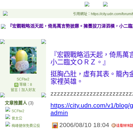
引用網址：https://city.udn.com/forum
『宏觀戰略滔天起，倚馬萬言勢披靡。擁蠆拔刀涕泗橫，小二臨
.
『宏觀戰略滔天起，倚馬萬
小二臨文ＯＲＺ。』
挺胸凸肚，虛有其表。籠內
SCFtw2
家裡英雄。
等級：8
留言
｜
加入好友
zzzzzzzzzzzzzzzzzzzzzzzzz
文章推薦人
(3)
https://city.udn.com/v1/blog
SCFtw2
admin
曾太公
2006/08/10 18:04
梅峰健保免費公投