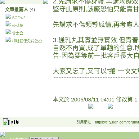
2.先講求不傷身體,再講求療
堅守此原則,該廠恐怕只能賣
文章推薦人
(4)
SCFtw2
先講求不傷領導感情,再考慮
麥芽糖
曾太公
3.通乳丸其實並無實效,但青
梅峰健保免費公投
自然不再買,成了單趟的生意
告-因為要等前一批客戶長大
大家又忘了,又可以”搬”一次
本文於
2006/08/11 04:01 修改第 1
引用網址：https://city.udn.com/forum