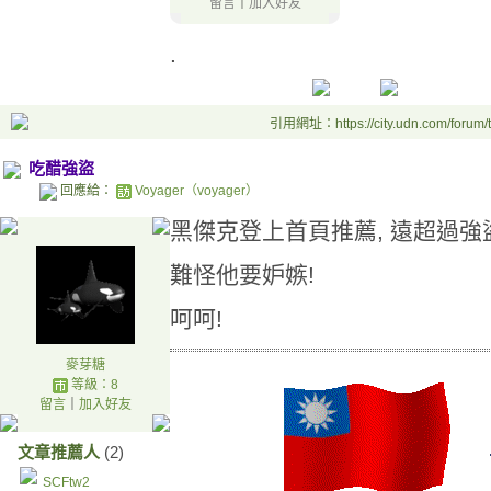
留言
｜
加入好友
.
引用網址：https://city.udn.com/forum
吃醋強盜
回應給：
Voyager（voyager）
黑傑克登上首頁推薦, 遠超過強
難怪他要妒嫉!
呵呵!
麥芽糖
等級：8
留言
｜
加入好友
文章推薦人
(2)
SCFtw2