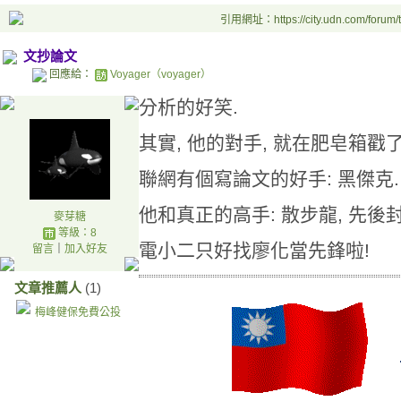
引用網址：https://city.udn.com/forum
文抄論文
回應給：
Voyager（voyager）
分析的好笑.
其實, 他的對手, 就在肥皂箱戳
聯網有個寫論文的好手: 黑傑克.
他和真正的高手: 散步龍, 先後封
麥芽糖
等級：8
電小二只好找廖化當先鋒啦!
留言
｜
加入好友
文章推薦人
(1)
梅峰健保免費公投