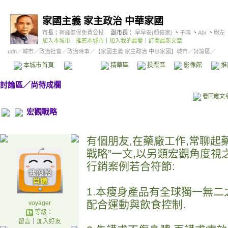
家國主義 家主政治 中華家國
市長：
梅峰健保免費公投
副市長：
早早安(顏俊家)
、
子鳴
、
Abr
、
尉左
加入本城市
｜
推薦本城市
｜
加入我的最愛
｜
訂閱最新文章
udn
／
城市
／
政治社會
／
政治時事
／
【家國主義 家主政治 中華家國】城市
／討論區／
本城市首頁
討論區
精華區
投票區
影像館
推
討論區
／
尚待成欄
看回應文
宏觀戰略
有個朋友,在藥廠工作,常聊起
戰略”一文,以另類宏觀角度視
行銷案例若合符節:
1.本瘦身產品有全球獨一無二
配合運動與飲食控制.
voyager
等級：
留言
｜
加入好友