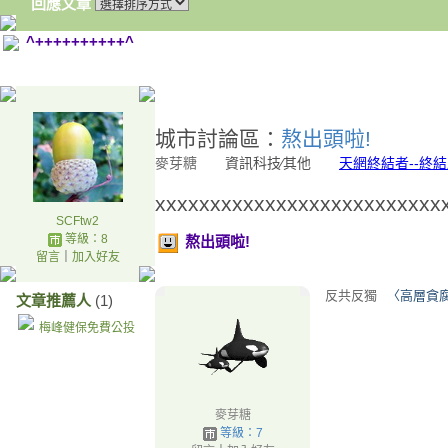
回應文章
^++++++++++^
.2
城市討論區：
熬出頭啦!
麥芽糖
資訊科技∕其他
天網終結者--終
xxxxxxxxxxxxxxxxxxxxxxxxxx
SCFtw2
等級：8
熬出頭啦!
留言
｜
加入好友
反共反獨
〈高層貪
文章推薦人
(1)
梅峰健保免費公投
麥芽糖
等級：7