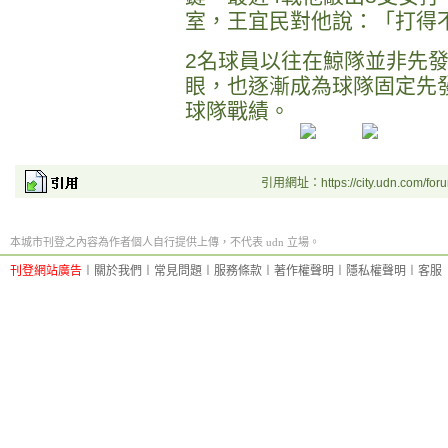
室，王宜民對他說：「打得
2名球員以往在鯨隊並非先
眼，也逐漸成為球隊固定先
球隊戰績。
引用網址：https://city.udn.com/for
本城市刊登之內容為作者個人自行提供上傳，不代表 udn 立場。
刊登網站廣告
︱
關於我們
︱
常見問題
︱
服務條款
︱
著作權聲明
︱
隱私權聲明
︱
客服