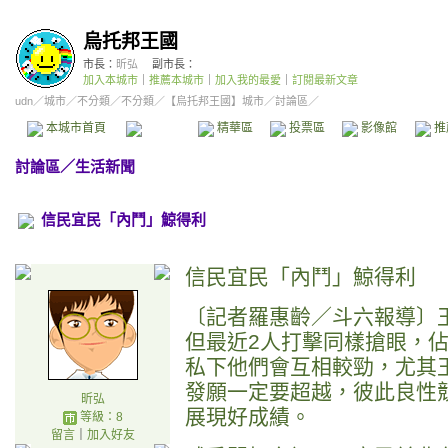
烏托邦王國
市長：
昕弘
副市長：
加入本城市
｜
推薦本城市
｜
加入我的最愛
｜
訂閱最新文章
udn
／
城市
／
不分類
／
不分類
／
【烏托邦王國】城市
／討論區／
本城市首頁
討論區
精華區
投票區
影像館
推
討論區
／
生活新聞
信民宜民「內鬥」鯨得利
信民宜民「內鬥」鯨得利
〔記者羅惠齡／斗六報導〕
但最近2人打擊同樣搶眼，
私下他們會互相較勁，尤其
發願一定要超越，彼此良性
昕弘
展現好成績。
等級：8
留言
｜
加入好友