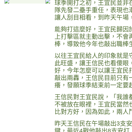
球季開打之初，王宜民並非
隊先發二壘手重任，表現也
讓人刮目相看，到昨天午場
能夠打這麼好，王宜民歸因
上打擊區就主動出擊，不會
棒，導致他今年也敲出職棒
以往王宜民給人的印象就是
此旺盛，讓王信民也看傻眼
好，今年怎麼可以讓王宜民
敲出兩轟，王信民目前只有
癢，發願球季結束前一定要
王信民對王宜民說，「我誰
不被放在眼裡，王宜民當然
比對方好，因為如此，兩人
昨天王信民在午場敲出3支
鍵，最近4戰他敲出8支安