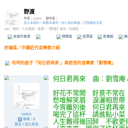
野渡
市長：
yaduo
副市長：
加入本城市
｜
推薦本城市
｜
加入我的最愛
｜
訂閱最新文章
udn
／
城市
／
人文藝術
／
音樂
／
【野渡】城市
／討論區／
本城市首頁
討論區
精華區
投票區
影像館
推
討論區
／
中國近代音樂家介紹
坎坷的曲子「何日君再來 」與悲苦的音樂家「劉雪庵」
何日君再來 曲︰劉雪庵 
好花不常開 好景不常在
愁堆解笑眉 淚灑相思帶
今宵離別後 何日君再來
喝完了這杯 請進點小菜
yaduo
等級：8
人生難得幾回醉 不歡更
留言
｜
加入好友