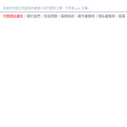
本城市刊登之內容為作者個人自行提供上傳，不代表 udn 立場。
刊登網站廣告
︱
關於我們
︱
常見問題
︱
服務條款
︱
著作權聲明
︱
隱私權聲明
︱
客服