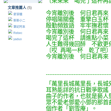
〔來來來 喝完了這杯再
文章推薦人
(5)
今宵離別後 何日君再來
麥芽糖
停唱陽關疊 重擎白玉杯
新新小二
殷勤頻致語 牢牢撫君懷
筆記阿本
今宵離別後 何日君再來
Rebec
喝完了這杯 請進點小菜
yaduo
人生難得幾回醉 不歡更
〔哎 再喝一杯 乾了吧
今宵離別後 何日君再來
-------------------------------------
「萬里長城萬里長，長城
耳熟能詳的抗日戰爭歌謠
曲子的作者，也就是藝人
眾不愛老鄧愛小鄧的那首曲
個作者「劉雪庵」。