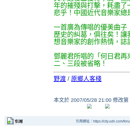
年的摧殘與打擊，耗盡了
悲乎！中國近代音樂家總
一首廣為傳唱的優美曲子
歷史的糾葛，俱往矣！讓
想音樂家的創作熱情，誌
鄧麗君所唱的「何日君再
二、三段被省略！
野渡
/
原鄉人客棧
本文於
2007/05/28 21:00 修改第
引用網址：https://city.udn.com/for