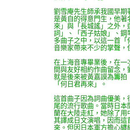
劉雪庵先生師承我國早期
是黃自的得意門生，他著
來」與「長城謠」之外，
詞」、「西子姑娘」、鋼
多曲子之中，以這一首「
音樂家帶來不少的掌聲，
在上海音專畢業後，在一
間與友好相約作曲留念，
就是後來被黃嘉謨為籌拍
「何日君再來」。
這首曲子因為詞曲優美，
尾的流行歌曲。當時日本
蘭在大陸走紅，她除了用
其譯成日文演唱，因而這
來。但因日本軍方擔心纏