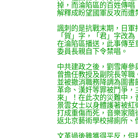
掉，而淪陷區的百姓傳唱
解釋成盼望國軍反攻而遭
諷刺的是抗戰末期，日軍
「賀」字，「君」字改為
在淪陷區播送，此事傳至
委員長親自下令禁唱。
中共建政之後，劉雪庵參
曾擔任教授及副院長等職。
並被撤消職務降調為圖書
革命、漢奸等罪被鬥爭，
來」！在此次的災難中，
景雲女士以身體護著被紅
打成重傷而死，音樂家隨
返北京藝術學校掃廁所、
文革過後雖獲得平反，但