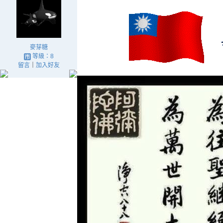
麥芽糖
等級：8
留言
｜
加入好友