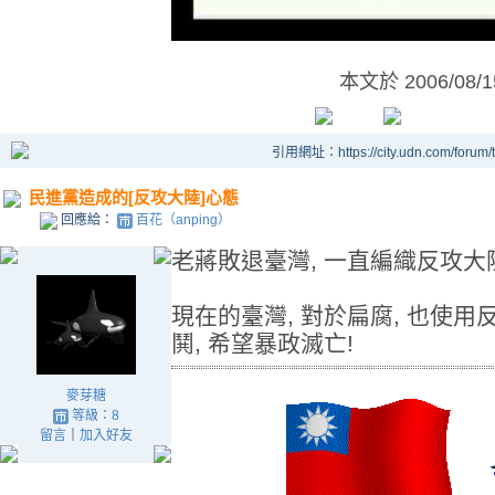
本文於
2006/08/
引用網址：https://city.udn.com/forum
民進黨造成的[反攻大陸]心態
回應給：
百花（anping）
老蔣敗退臺灣, 一直編織反攻大
現在的臺灣, 對於扁腐, 也使用
鬨, 希望暴政滅亡!
麥芽糖
等級：8
留言
｜
加入好友