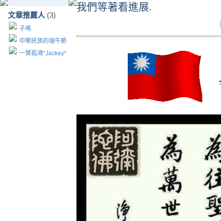
我們等著看進展.
文章推薦人
(3)
子鳴
中華民族的端午節
一葉孤鴻*Jackey*