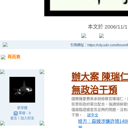
本文於
2006/11/
引用網址：https://city.udn.com/forum
再而衰
辦大案 陳瑞仁
無政治干預
國務機要費案承辦檢察官陳瑞仁，
民眾和政府單位配合，強調偵辦案
麥芽糖
僅面臨證據是否足夠的問題，沒有
等級：8
干預。
...
詳全文
留言
｜
加入好友
檢方：扁嫂涉嫌詐領148