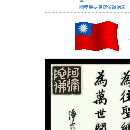
萬
國務機要費案偵辦始末