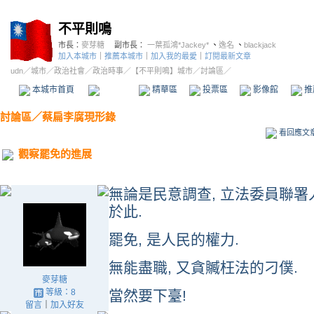
不平則鳴
市長：
麥芽糖
副市長：
一葉孤鴻*Jackey*
、
逸名
、
blackjack
加入本城市
｜
推薦本城市
｜
加入我的最愛
｜
訂閱最新文章
udn
／
城市
／
政治社會
／
政治時事
／
【不平則鳴】城市
／討論區／
本城市首頁
討論區
精華區
投票區
影像館
推
討論區
／
蔡扁李腐現形錄
看回應文
觀察罷免的進展
無論是民意調查, 立法委員聯署人
於此.
罷免, 是人民的權力.
無能盡職, 又貪贓枉法的刁僕.
麥芽糖
等級：8
當然要下臺!
留言
｜
加入好友