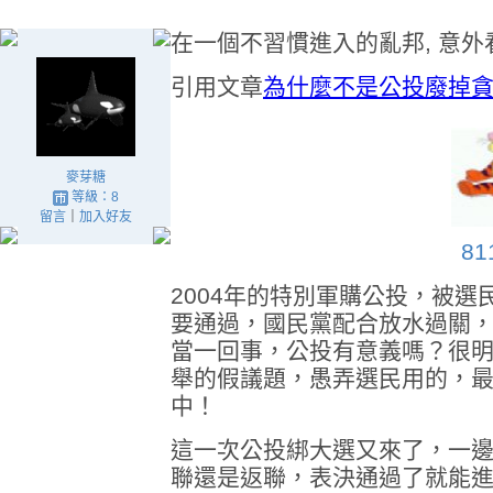
在一個不習慣進入的亂邦, 意外
引用文章
為什麼不是公投廢掉
麥芽糖
等級：8
留言
｜
加入好友
81
2004年的特別軍購公投，被
要通過，國民黨配合放水過關
當一回事，公投有意義嗎？很
舉的假議題，愚弄選民用的，
中！
這一次公投綁大選又來了，一
聯還是返聯，表決通過了就能