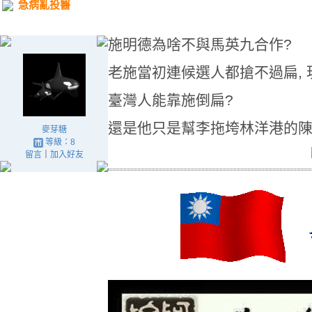
急病亂投醫
施明德為啥不與馬英九合作?
老施當初連候選人都搶不過扁, 
臺灣人能靠施倒扁?
還是他只是幫李拖垮林洋港的陳
麥芽糖
等級：8
留言
｜
加入好友