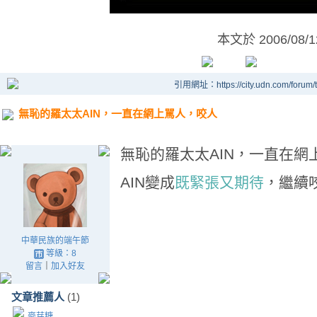
本文於
2006/08/
引用網址：https://city.udn.com/forum
無恥的羅太太AIN，一直在網上駡人，咬人
無恥的羅太太AIN，一直在網
AIN變成
既緊張又期待
，繼續
中華民族的端午節
等級：8
留言
｜
加入好友
文章推薦人
(1)
麥芽糖