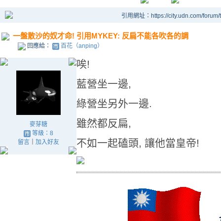
引用網址：https://city.udn.com/forum
一盤散沙的奴才命! 引用MYKEY: 反扁不能各吹各的調
回應給：
百花（anping）
唉!
藍營坐一邊,
綠營坐另外一邊.
雖然都反扁,
麥芽糖
等級：8
不如一起磕頭, 讓他當皇帝!
留言
｜
加入好友