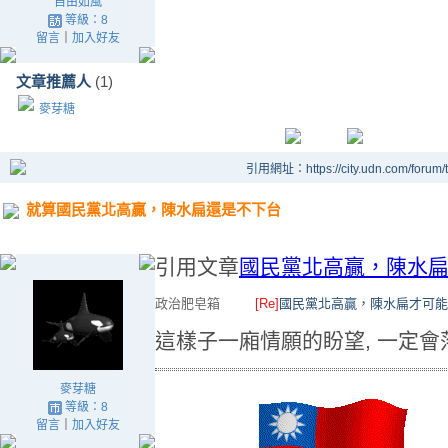
自由如風
等級：8
留言
｜
加入好友
文章推薦人
(1)
麥芽糖
引用網址：https://city.udn.com/forum
就算國民黨北高贏，陳水扁還是不下台
引用文章
國民黨北高贏，陳水
政治肥皂箱
[Re]
國民黨北高贏，陳水扁才可能
這樣子一廂情願的盼望, 一定會
麥芽糖
等級：8
留言
｜
加入好友