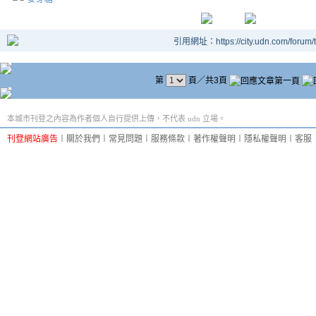
引用網址：https://city.udn.com/forum
第
頁／共3頁
本城市刊登之內容為作者個人自行提供上傳，不代表 udn 立場。
刊登網站廣告
︱
關於我們
︱
常見問題
︱
服務條款
︱
著作權聲明
︱
隱私權聲明
︱
客服