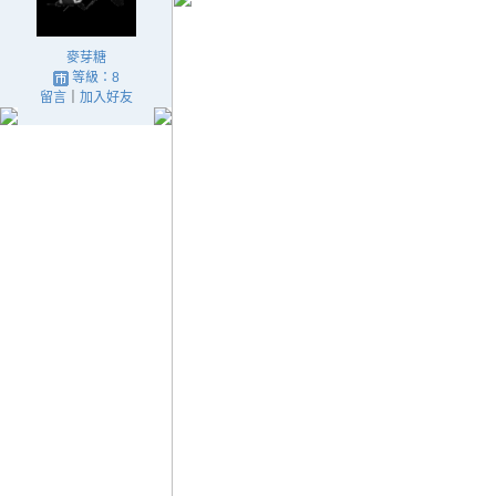
麥芽糖
等級：8
留言
｜
加入好友