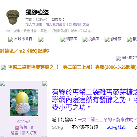
獨腳強盜
市長：
SCFtw2
副市長：
加入本城市
｜
加入我的最愛
｜
訂閱最新文章
udn
／
城市
／
政治社會
／
其他
／
【獨腳強盜】城市
／討論區／
本城市首頁
討論區
精華區
投票區
影像館
推
討論區
／
m2《聖Q記勝》
看回應文
丐幫二袋雜丐麥芽糖之【一哭二鬧三上吊】專輯(2006-3-26起纂)
有鑒於丐幫二袋雜丐麥芽糖
聯網內寖寖然有發酵之勢，丐
麥小丐之功。
城市討論區：
一哭二鬧三上吊的人能來往嗎
SCFtw2
SCFg
不分類∕不分類
SCFg城市
2006
等級：8
留言
｜
加入好友