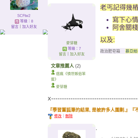
老丐記得幾樁
SCFtw2
寫下心
等級：8
阿舍關
留言
｜
加入好友
以及:
麥芽糖
等級：7
政治肥皂箱
慕亞給
留言
｜
加入好友
文章推薦人
(2)
痞瘋《憤世嫉俗笨
蛋》
麥芽糖
x----------------------------------------
『學習董狐筆的結果, 是被許多人圍剿.』
修改
｜
刪除
.