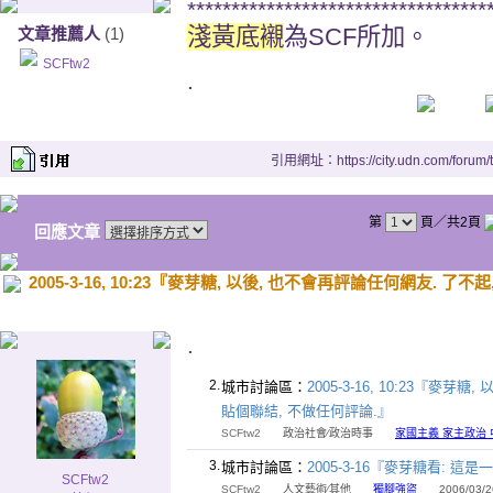
**********************************
淺黃底襯
為SCF所加。
文章推薦人
(1)
SCFtw2
.
引用網址：https://city.udn.com/forum
第
頁／共2頁
回應文章
2005-3-16, 10:23『麥芽糖, 以後, 也不會再評論任何網友. 了
.
2.
城市討論區：
2005-3-16, 10:23『麥
貼個聯結, 不做任何評論.』
SCFtw2
政治社會∕政治時事
家國主義 家主政治
3.
城市討論區：
2005-3-16『麥芽糖看: 
SCFtw2
SCFtw2
人文藝術∕其他
獨腳強盜
2006/03/26 