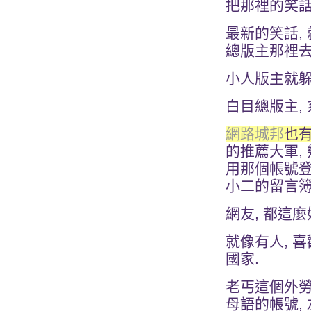
把那裡的笑話
最新的笑話,
總版主那裡去
小人版主就躲
白目總版主, 
網路城邦
也有
的推薦大軍,
用那個帳號登
小二的留言簿
網友, 都這麼好
就像有人, 
國家.
老丐這個外勞
母語的帳號,