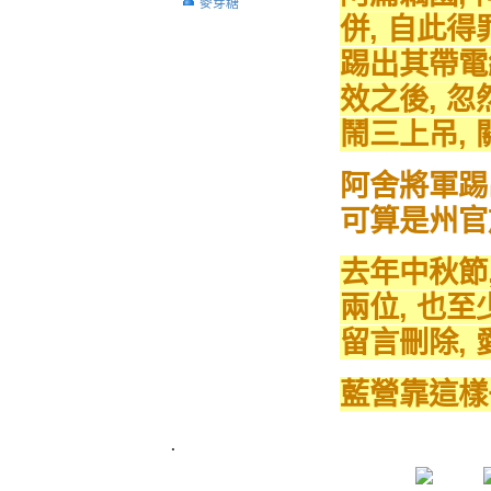
麥芽糖
併, 自此得
踢出其帶電
效之後, 忽
鬧三上吊, 
阿舍將軍踢出
可算是州官
去年中秋節
兩位, 也
留言刪除, 
藍營靠這樣
.