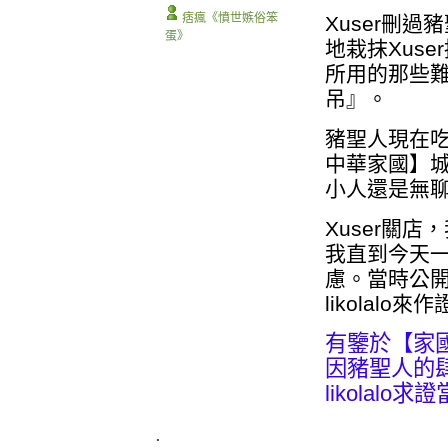
痞瘋《憤世嫉俗笨
Xuser刪
蛋》
地栽抹Xus
所用的那些
吊』。
豬聖人現在吃
中華家國】城
小人還是無
Xuser關
我直到今天一
慮。當時公開
likolalo來
有鑒於【家國
因豬聖人的肆
likolalo
.