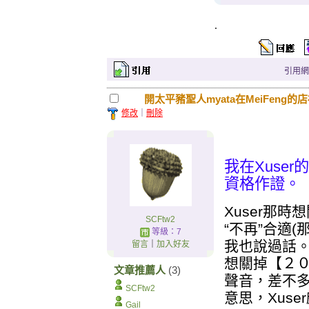
.
引用網址：
開太平豬聖人myata在MeiFeng的店裡栽抹X
修改
｜
刪除
.
我在Xuse
資格作證。
Xuser那
SCFtw2
“不再”合適
等級：7
我也說過話。
留言
｜
加入好友
想關掉【２
文章推薦人
(3)
聲音，差不
SCFtw2
意思，Xus
Gail