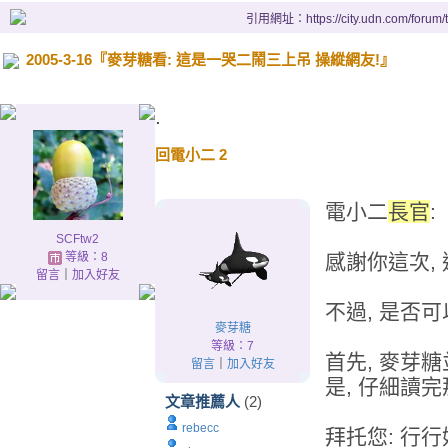
引用網址：https://city.udn.com/forum
2005-3-16『麥芽糖看: 這是一哭二鬧三上吊 操縱網友!』
.
回電小二 2
電小二
長官
:
SCFtw2
等級：8
感謝你這次,
留言
｜
加入好友
不過, 是否
麥芽糖
等級：7
首先, 麥芽糖
留言
｜
加入好友
是, 仔細讀
文章推薦人
(2)
rebecc
拜托您: 行