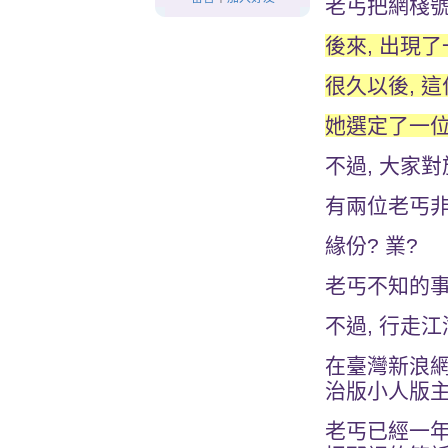
老丐把網棧號
後來, 出現了
很久以後, 這
她選定了一位
不過, 大家對
有兩位老丐非
緣份? 業?
老丐不知的事情
不過, 行走江
在臺灣新浪網,
治版小人版主
老丐已經一年