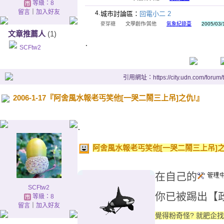
等級：8
留言
｜
加入好友
4.
城市討論區：
回電小二 2
麥芽糖
文學創作∕其他
氣象紀錄臺
2005/03/
文章推薦人
(1)
.
SCFtw2
引用網址：https://city.udn.com/forum
2006-1-17『阿舍風水報老丐笑他[一哭二鬧三上吊]之仇!』
.
阿舍風水報老丐笑他[一哭二鬧三上吊]之
在自己的
SCFtw2
你已被踢出【
等級：8
留言
｜
加入好友
覺得粉奇怪? 就肥企