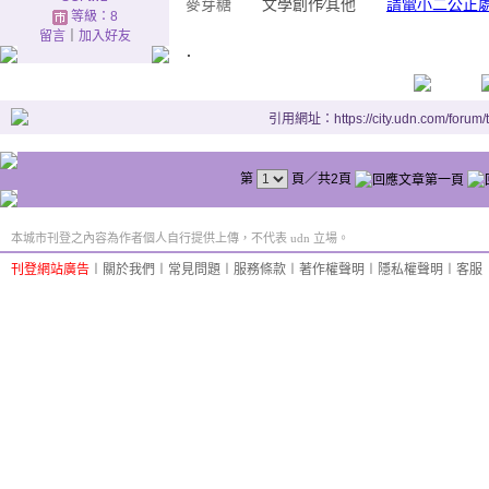
麥芽糖
文學創作∕其他
請電小二公正
等級：8
留言
｜
加入好友
.
引用網址：https://city.udn.com/forum
第
頁／共2頁
本城市刊登之內容為作者個人自行提供上傳，不代表 udn 立場。
刊登網站廣告
︱
關於我們
︱
常見問題
︱
服務條款
︱
著作權聲明
︱
隱私權聲明
︱
客服