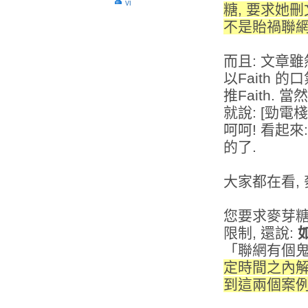
vi
糖, 要求她刪
不是貽禍聯網
而且: 文章雖然
以Faith 的
推Faith. 
就說: [勁電
呵呵! 看起來
的了.
大家都在看,
您要求麥芽糖
限制, 還說:
「聯網有個鬼
定時間之內解
到這兩個案例