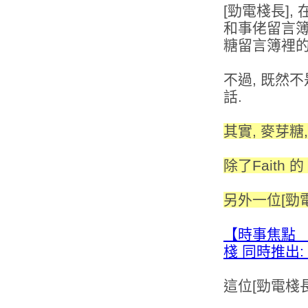
[勁電棧長],
和事佬留言簿
糖留言簿裡的
不過, 既然
話.
其實, 麥芽糖
除了Faith
另外一位[勁電棧
【時事焦點
棧 同時推出: 
這位[勁電棧長