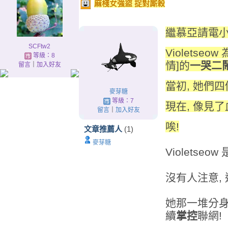
麻棧女強盜 捉對廝殺
繼慕亞請電小
SCFtw2
Violetse
等級：8
情]的
一哭二
留言
｜
加入好友
當初, 她們
麥芽糖
等級：7
現在, 像見了
留言
｜
加入好友
唉!
文章推薦人
(1)
麥芽糖
Violetseo
沒有人注意,
她那一堆分身帳
續
掌控
聯網!