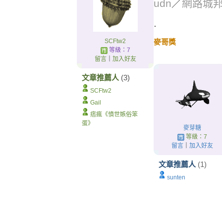
udn
／
網路城
.
SCFtw2
麥哥獎
等級：7
留言
｜
加入好友
文章推薦人
(3)
SCFtw2
Gail
痞瘋《憤世嫉俗笨
蛋》
麥芽糖
等級：7
留言
｜
加入好友
文章推薦人
(1)
sunten