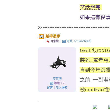
笑話說完.
如果還有後事
x----------------------------------------
騙得很慘
回應給：
阿茜（chiaochien）
GAIL跟roc
裝死, 罵老丐.
直到今年跟獨
之前, 一副
麥芽糖
等級：7
留言
｜
加入好友
被madkao
.