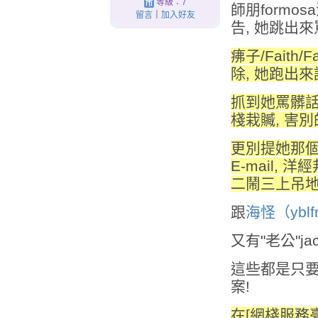
等級：7
師朋formo
留言
｜
加入好友
告, 她跳出來
疿子/Faith
除, 她跑出來說找
抓到她罵髒話
棧栽贓, 害
更別提她那個姐
E-mail, 
二鬧三上吊地
跟
海怪（yblf
又有"老公"ja
這些都是只要
案!
在[網棧服務臺