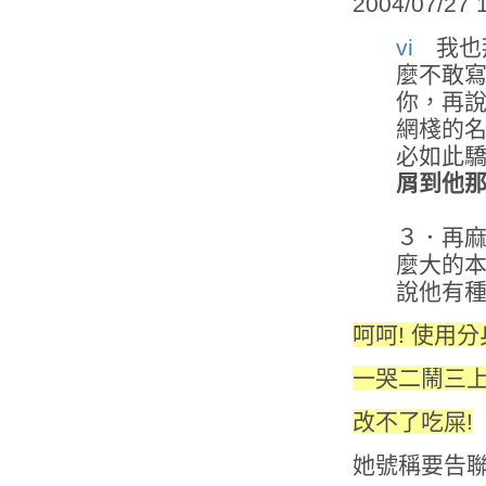
2004/07/27 
vi
我也
麼不敢
你，再
網棧的
必如此
屑到他
３．再
麼大的
說他有
呵呵! 使用
一哭二鬧三上吊
改不了吃屎!
她號稱要告聯