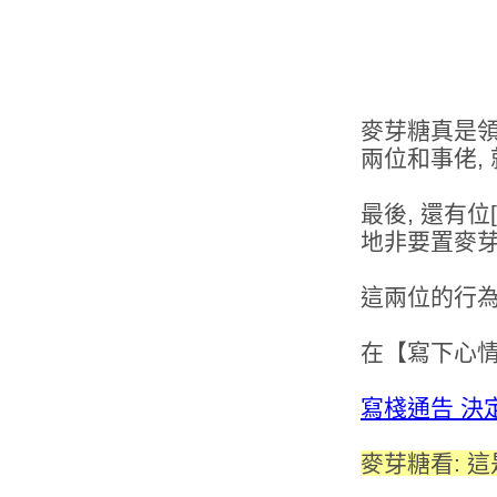
麥芽糖真是領教
兩位和事佬, 
最後, 還有位
地非要置麥芽
這兩位的行為
在【寫下心情
寫棧通告 決
麥芽糖看: 這