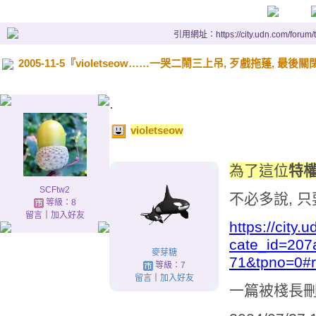
引用網址：https://city.udn.com/forum
2005-11-5『violetseow……一哭二鬧三上吊, 歹戲拖蓬, 最後
.
violetseow
為了這位
特權
SCFtw2
不必多說, 
等級：8
留言
｜
加入好友
https://city
cate_id=20
麥芽糖
71&tpno=0#r
等級：7
留言
｜
加入好友
一篇被棧長