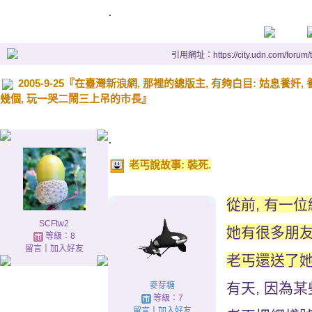
.
引用網址：https://city.udn.com/forum
2005-9-25『在臺灣新浪網, 那裡的總版主, 有夠白目: 姑息養
幾個, 玩一哭二鬧三上吊的市長』
.
老丐說故事: 裝死.
從前, 有一位
SCFtw2
她有很多朋友
等級：8
留言
｜
加入好友
老丐還送了她
有天, 因為
麥芽糖
等級：7
留言
｜
加入好友