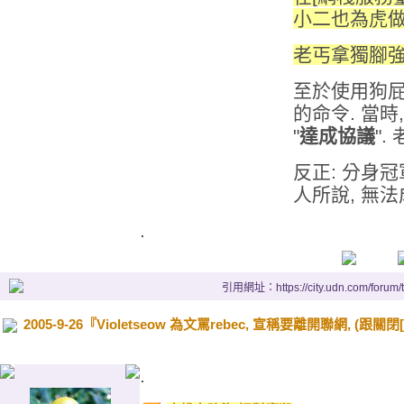
小二也為虎做
老丐拿獨腳強
至於使用狗屁
的命令. 當時
"
達成協議
".
反正: 分身冠
人所說, 無法
.
引用網址：https://city.udn.com/forum
2005-9-26『Violetseow 為文罵rebec, 宣稱要離開聯網,
.