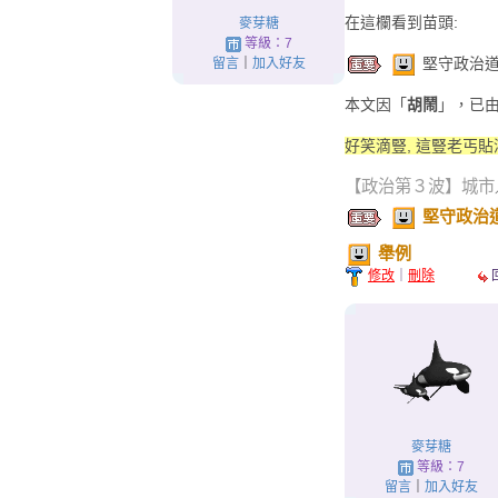
在這欄看到苗頭:
麥芽糖
等級：7
堅守政治道
留言
｜
加入好友
本文因「
胡鬧
」，已由 X
好笑滴豎, 這豎老丐貼
【政治第３波】城市
堅守政治
舉例
修改
｜
刪除
麥芽糖
等級：7
留言
｜
加入好友