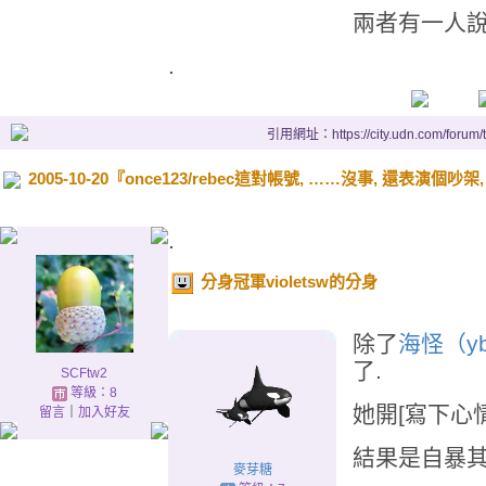
兩者有一人說謊
.
引用網址：https://city.udn.com/forum
2005-10-20『once123/rebec這對帳號, ……沒事, 還表
.
分身冠軍violetsw的分身
除了
海怪（ybl
了.
SCFtw2
等級：8
她開[寫下心情
留言
｜
加入好友
結果是自暴其
麥芽糖