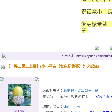
祝福電小二長
麥芽糖希望:
章!
.
引用網址：https://city.udn.com/forum
【一哭二鬧三上吊】(麥小丐在【氣象紀錄臺】外之記錄)
.
城市討論區：
聯網的一哭二鬧三上吊
麥芽糖
政治社會∕政治時事
家國主義 
城市討論區：
violetseow
SCFtw2