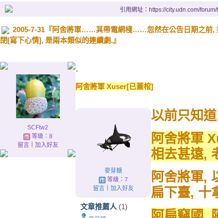
引用網址：https://city.udn.com/forum
2005-7-31『阿舍將軍……其帶電網棧……忽然在公告日期之前, 
閉[寫下心情], 是兩本類似的連續劇.』
.
阿舍將軍 Xuser[已蓋棺]
以前只知道
SCFtw2
阿舍將軍 X
等級：8
留言
｜
加入好友
相去甚遠,
麥芽糖
阿舍將軍,
等級：7
留言
｜
加入好友
扁下臺, 十
文章推薦人
(1)
阿扁竊國,