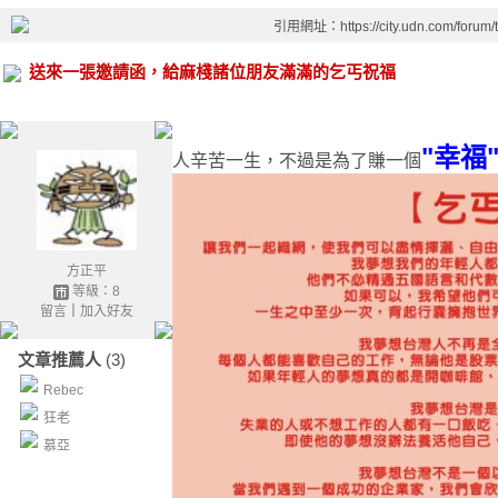
引用網址：https://city.udn.com/forum
送來一張邀請函，給麻棧諸位朋友滿滿的乞丐祝福
"幸福
人辛苦一生，不過是為了賺一個
方正平
等級：8
留言
｜
加入好友
文章推薦人
(3)
Rebec
狂老
慕亞