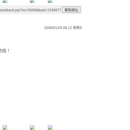
/trackback.jsp?no=50098&aid=1540877
2006/01/29 08:12
推薦
3
功倍！