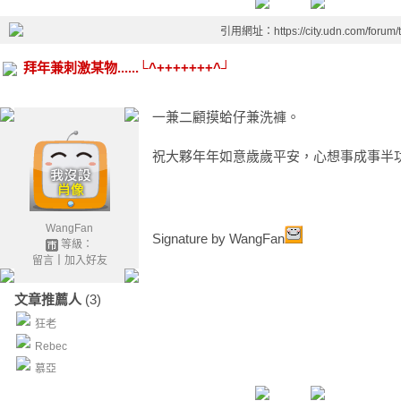
引用網址：https://city.udn.com/forum
拜年兼刺激某物......└^+++++++^┘
一兼二顧摸蛤仔兼洗褲。
祝大夥年年如意歲歲平安，心想事成事半
WangFan
Signature by WangFan
等級：
留言
｜
加入好友
文章推薦人
(3)
狂老
Rebec
慕亞