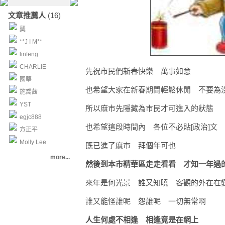
文章推薦人
(16)
龑
**J I M**
linfeng
CHARLIE
先祝市民們新春快樂 萬事如意
國華
也希望大家在新春期間輕鬆休閒 不要為
施喬茜
YST
所以麻市先隱藏為市民才可進入的狀態
egjc888
也希望這段時間內 各位不必貼[政治]文 
方正平
Molly Lee
既已進了麻市 拜個年可也
more...
然後到本市精華區走走看看 才知一年過
來年是何光景 誰又知曉 客觀的外在在
誰又能怪誰呢 怨誰呢 一切無常啊
人生何處不相逢 相逢竟是在網上