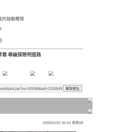
我的鼓勵鞭策
子
吧
浮雲 尋幽探險明道路
/trackback.jsp?no=50098&aid=1530849
2006/02/02 00:54
推薦
10