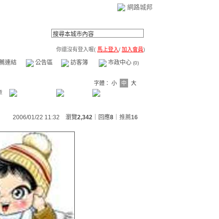
網路城邦
你還沒有登入喔(
馬上登入
/
加入會員
)
薦連結
公告區
訪客簿
市政中心
(0)
字體：
小
中
大
章
2006/01/22 11:32 瀏覽
2,342
｜回應
8
｜
推薦
16