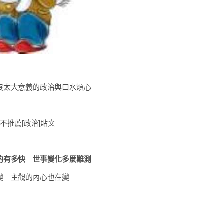
沒太大意義的政治與口水煩心
不推薦[政治]貼文
的有多快 世事變化多麼難測
變 主觀的內心也在變