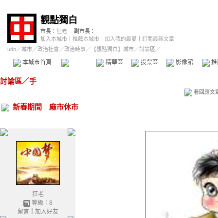
觀點獨白
市長：
狂老
副市長：
加入本城市
｜
推薦本城市
｜
加入我的最愛
｜
訂閱最新文章
udn
／
城市
／
政治社會
／
政治時事
／
【觀點獨白】城市
／討論區／
本城市首頁
討論區
精華區
投票區
影像館
推
討論區
／
手
看回應文
新春期間 麻市休市
狂老
等級：8
留言
｜
加入好友