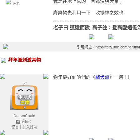
我是在地上寫的 因為沒張大桌子
狂老
廢棄物先利用一下 收攝神之效也
老子曰:道遠而險. 高子註：登高臨遠低
引用網址：https://city.udn.com/forum
拜年兼刺激某物
狗年最好到咱們的《
戲犬齋
》一遊！!
DreamCould
等級：
留言
｜
加入好友