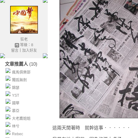
狂老
等級：8
留言
｜
加入好友
文章推薦人
(10)
瘋馬俱樂部
獨孤無劍
錦瑟
YST
國華
慕亞
大老鷹姐姐
林兮
這兩天閒著時 就幹這事．．．．．．
Rebec