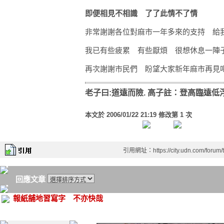
即便相見不相識 了了此情不了情
非常謝謝各位對麻市一年多來的支持 給
我已有些疲累 有些厭煩 很想休息一陣
再次謝謝市民們 盼望大家新年麻市再見
老子曰:道遠而險. 高子註：登高臨遠低
本文於
2006/01/22 21:19 修改第 1 次
引用網址：https://city.udn.com/forum
回應文章
報紙舖地習寫字 不亦快哉