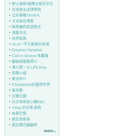
‧
野火再燃-龍應台城市文化
‧
台灣政治法律學院
‧
公共事務YAYAYA
‧
卡米客在博客
‧
蔡學鏞的慾望程式
‧
淺藍月光
‧
自然家族
‧
mi mi ~平凡簡單的幸福
‧
Dreamer Paradise
‧
Cats in Greece 希臘貓
‧
翻箱倒櫃看照片
‧
黃小黛‧IS LIFE.blog
‧
西楓小棧
‧
東京碎片
‧
Christabelle的藝想世界
‧
東京都
‧
日舞公園
‧
白文咪咪與小鸚KIKI
‧
Yiling 的文學.廚房
‧
絲慕巴黎
‧
瘋狂安妮絲
‧
愛在櫻花翩翩時
more...