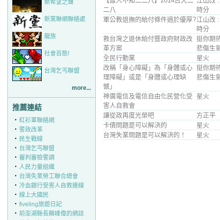
【誰人不知二二八】2014台大二
江山改 
新希望之聲
二八
時分
新黨聯網聯絡處
軍公教退撫的給付條件過於優厚?
江山改 
時分
龍族
救台灣之退休給付暨政府財政改
挺你期
革方案
悲傷生
社會百態!
全民行動黨
星火
改稱「身心障礙」為「身體或心
挺你期
台灣乞丐聯盟
理障礙」或是「身體或心理缺
悲傷生
憾」
more...
神廣電信及電信自由化民營化受
星火
害人自救會
推薦連結
讓從政再度光榮吧
方正平
‧
紅衫軍聯絡網
卡債問題是可以解決的
星火
‧
警政改革
台灣失業問題是可以解決的！
星火
‧
民生戰線
‧
台灣乞丐聯盟
‧
審判審檢警調
‧
人民力量組織
‧
台灣失業勞工聯合總會
‧
冷血銀行受害人自救連線
‧
線上大國民
‧
fiveling旅遊日記
‧
前澎湖縣長賴峰偉的網誌