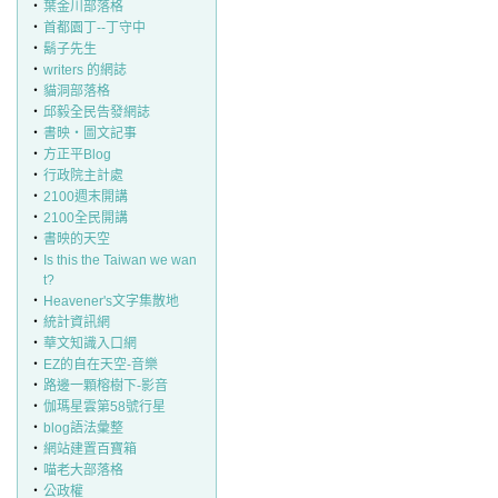
‧
葉金川部落格
‧
首都園丁--丁守中
‧
鬍子先生
‧
writers 的網誌
‧
貓洞部落格
‧
邱毅全民告發網誌
‧
書映‧圖文記事
‧
方正平Blog
‧
行政院主計處
‧
2100週末開講
‧
2100全民開講
‧
書映的天空
‧
Is this the Taiwan we wan
t?
‧
Heavener's文字集散地
‧
統計資訊網
‧
華文知識入口網
‧
EZ的自在天空-音樂
‧
路邊一顆榕樹下-影音
‧
伽瑪星雲第58號行星
‧
blog語法彙整
‧
網站建置百寶箱
‧
喵老大部落格
‧
公政權