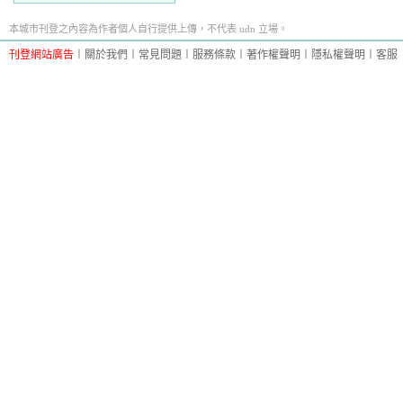
本城市刊登之內容為作者個人自行提供上傳，不代表 udn 立場。
刊登網站廣告
︱
關於我們
︱
常見問題
︱
服務條款
︱
著作權聲明
︱
隱私權聲明
︱
客服