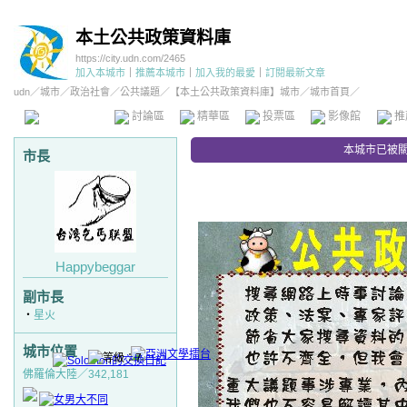
本土公共政策資料庫
https://city.udn.com/2465
加入本城市
｜
推薦本城市
｜
加入我的最愛
｜
訂閱最新文章
udn
／
城市
／
政治社會
／
公共議題
／
【本土公共政策資料庫】城市
／城市首頁／
本城市首頁
討論區
精華區
投票區
影像館
推
本城市已被
市長
Happybeggar
副市長
‧
星火
城市位置
佛羅倫大陸／342,181