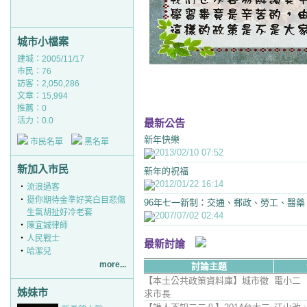
城市小檔案
建城：2005/11/17
市民：76
訪客：2,050,286
文章：15,994
推薦：
0
活力：0.0
最新公告
新年快樂
市民名單
黑名單
2013/02/10 07:52
新加入市民
新年的祝福
2012/01/22 16:14
‧
流浪過客
‧
挺你期待金準好笑白目悲傷
96年七一新制：交通、郵政、勞工、醫藥
生氣胡扯好冷老套
2007/07/02 02:44
‧
陳宜誠律師
‧
人民戰士
最新討論
‧
哈潔兒
more...
討論主題
【本土公共政策資料庫】城市徵
電小二
姊妹市
求市長