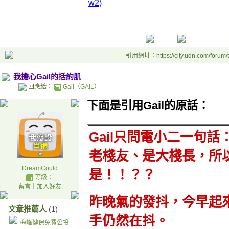
w2)
引用網址：https://city.udn.com/forum
我擔心Gail的括約肌
回應給：
Gail（GAIL）
下面是引用Gail的原話：
Gail只問電小二一句話
老棧友、是大棧長，所
DreamCould
是！！？？
等級：
留言
｜
加入好友
昨晚氣的發抖，今早起
文章推薦人
(1)
手仍然在抖。
梅峰健保免費公投