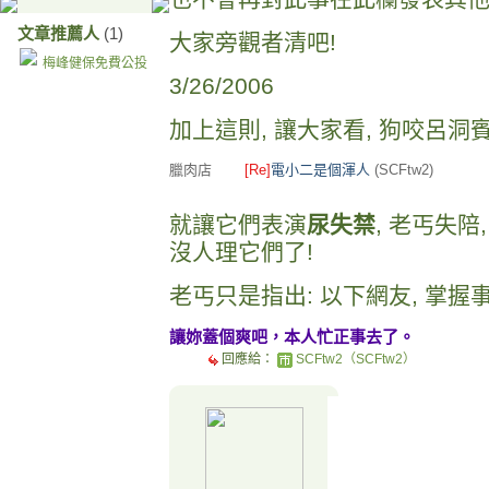
文章推薦人
(1)
大家旁觀者清吧!
梅峰健保免費公投
3/26/2006
加上這則, 讓大家看, 狗咬呂洞
臘肉店
[Re]
電小二是個渾人
(SCFtw2)
就讓它們表演
尿失禁
, 老丐失
沒人理它們了!
老丐只是指出: 以下網友, 掌握
讓妳蓋個爽吧，本人忙正事去了。
回應給：
SCFtw2（SCFtw2）