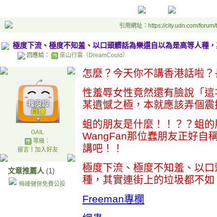
引用網址：https://city.udn.com/forum
極度下流、極度不知羞、以口頭髒話為樂還自以為是高等人種，
回應給：
巫山行雲（DreamCould）
怎麼？今天你不講香港話啦？
性羞辱女性竟然還有臉說「這次
某遺憾之極，本就應該弄個震
蛆的朋友是什麼！！？？蛆的
GAIL
WangFan那位蠢朋友正好
等級：
講吧！！
留言
｜
加入好友
極度下流、極度不知羞、以口
文章推薦人
(1)
種，其實連街上的垃圾都不如
梅峰健保免費公投
Freeman專欄