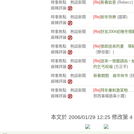
時事焦點 熱話新聞
[Re]
新春如意
(Rebecc)
麻辣評論
時事焦點 熱話新聞
[Re]
新年快樂
(國華)
麻辣評論
時事焦點 熱話新聞
[Re]
好友2004初晚冬
麻辣評論
時事焦點 熱話新聞
[Re]
張郎送來的畫 堪
麻辣評論
〔酵母菌〕)
時事焦點 熱話新聞
[Re]
送來一張邀請函，
麻辣評論
的乞丐祝福
(方正平)
時事焦點 熱話新聞
新春期間 麻市休市
(
麻辣評論
時事焦點 熱話新聞
[Re]
拜年兼刺激某物......
麻辣評論
邪西毒楊過韋小寶)
本文於
2006/01/29 12:25 修改第 4