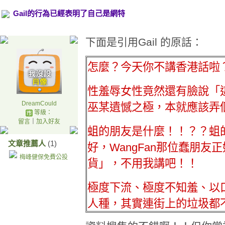
Gail的行為已經表明了自己是網特
下面是引用Gail 的原話：
怎麼？今天你不講香港話啦
性羞辱女性竟然還有臉說「這
DreamCould
巫某遺憾之極，本就應該弄
等級：
留言
｜
加入好友
蛆的朋友是什麼！！？？蛆
文章推薦人
(1)
好，WangFan那位蠢朋友
梅峰健保免費公投
貨」，不用我講吧！！
極度下流、極度不知羞、以
人種，其實連街上的垃圾都