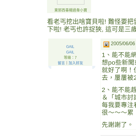
東邪西毒楊過韋小寶
看老丐挖出啥寶貝啦! 難怪要把
下啦! 老丐也許捉狹, 這可是三
2005/06/06
GAIL
GAIL
1、能不能
等級：7
想po些新
留言
｜
加入好友
就好了啊！
去，屢屢被
2、能不能
＆「城市討
每我要專注
很～～～累
先謝謝了。