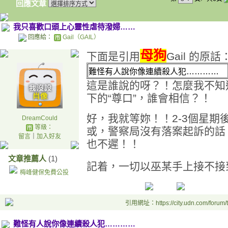
回應文章
我只喜歡口頭上心靈性虐待潑婦……
回應給：
Gail（GAIL）
母狗
下面是引用
Gail 的原話
難怪有人說你像連續殺人犯…………
這是誰說的呀？！怎麼我不知
下的“尊口”，誰會相信？！
好，我就等妳！！2-3個星期
DreamCould
等級：
或，警察局沒有落案起訴的話
留言
｜
加入好友
也不遲！！
文章推薦人
(1)
記着，一切以巫某手上接不接
梅峰健保免費公投
引用網址：https://city.udn.com/forum
難怪有人說你像連續殺人犯…………