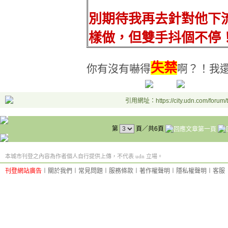
別期待我再去針對他下
樣做，但雙手抖個不停
失禁
你有沒有嚇得
啊？！我
引用網址：https://city.udn.com/forum
第
頁／共6頁
本城市刊登之內容為作者個人自行提供上傳，不代表 udn 立場。
刊登網站廣告
︱
關於我們
︱
常見問題
︱
服務條款
︱
著作權聲明
︱
隱私權聲明
︱
客服