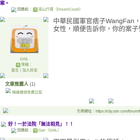
案。
回應給：
巫山行雲（DreamCould）
中華民國軍官痞子WangFan，
女性，順便告訴你，你的案子
GAIL
等級：
留言
｜
加入好友
文章推薦人
(1)
梅峰健保免費公投
引用網址：https://city.udn.com/forum
好！一於法院「無法相見」！！
回應給：
Gail（GAIL）