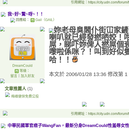
引用網址：https://city.udn.com/forum
我~好~驚~呀~！！
回應給：
Gail（GAIL）
妳老母臭閪仆街冚家鏟
喇叭就已經發撚哂姣！
屌，睇吓妳俾人撚屌個
嚟啦係咪？！叫到好似
哈！！
DreamCould
等級：
本文於
2006/01/28 13:36 修改第 1
留言
｜
加入好友
文章推薦人
(1)
梅峰健保免費公投
引用網址：https://city.udn.com/forum
中華民國軍官痞子WangFan，最新分身DreamCould性羞