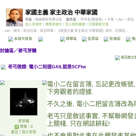
家國主義 家主政治 中華家國
市長：
梅峰健保免費公投
副市長：
早早安(顏俊家)
、
子鳴
、
Abr
、
尉左
加入本城市
｜
推薦本城市
｜
加入我的最愛
｜
訂閱最新文章
udn
／
城市
／
政治社會
／
政治時事
／
【家國主義 家主政治 中華家國】城市
／討論區／
本城市首頁
討論區
精華區
投票區
影像館
推
討論區
／
麥丐芽糖
看回應文
老丐做證: 電小二知道GAIL就是SCFtw
電小二在留言簿, 忘記更改帳號,
下旁觀者的證據.
不久之後, 電小二把留言簿改為
老丐只是敘述事實, 不幫聯網發言
麥芽糖
上關棧, 只在網誌耕耘!
等級：8
留言
｜
加入好友
也不會再對此事在此欄發表其他