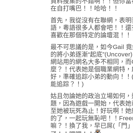
資料搜集的不錯啊！！但你當
在自打嘴巴！！哈哈！！
首先，我從沒有在聯網，表明
語，粵語很多人都會吧！！還
喜歡在那個特定的論壇混！！
最不可思議的是，如今Gail
的將小弟逐漸“起底”(Uncov
網站用的網名大多不相同，而Ga
麼？！代表她是個職業網特，
好，準確追踪小弟的動向！！(
能追踪？！)
姑且勿論她的政治立場如何，
題，因為遊戲一開始，代表她
至她被玩死為止！好玩啊！她
的了，一起玩無恥吧！！Freem
嘛？！換了我，早已屌(「門