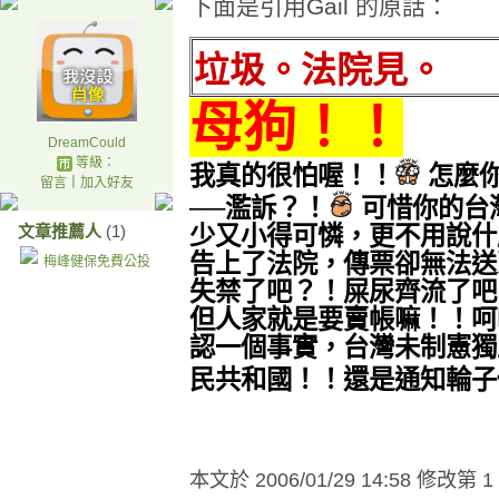
下面是引用Gail 的原話：
垃圾。法院見。
母狗！！
DreamCould
等級：
我真的很怕喔！！
怎麼
留言
｜
加入好友
──濫訴？！
可惜你的台
文章推薦人
(1)
少又小得可憐，更不用說什
告上了法院，傳票卻無法送
梅峰健保免費公投
失禁了吧？！屎尿齊流了吧
但人家就是要賣帳嘛！！呵
認一個事實，台灣未制憲獨
民共和國！！還是通知輪子
本文於
2006/01/29 14:58 修改第 1