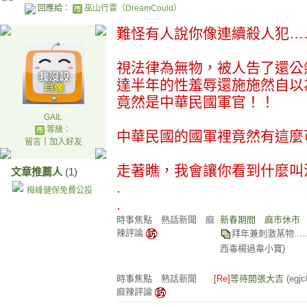
回應給：
巫山行雲（DreamCould）
難怪有人說你像連續殺人犯…
視法律為無物，被人告了還公
達半年的性羞辱還施施然自以
竟然是中華民國軍官！！
GAIL
等級：
中華民國的國軍裡竟然有這麼
留言
｜
加入好友
走著瞧，我會讓你看到什麼叫
文章推薦人
(1)
.
梅峰健保免費公投
.
時事焦點 熱話新聞 麻
新春期間 麻市休市
辣評論
拜年兼刺激某物.....
西毒楊過韋小寶)
時事焦點 熱話新聞
[Re]
等待開張大吉
(egjc
麻辣評論