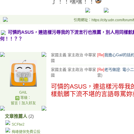
了！！嘿嘿！！
引用網址：https://city.udn.com/forum
可憐的ASUS，連這樣污辱我的下流言行也推薦，別人用同樣
何！！？？
家國主義 家主政治 中華家
[Re]
我擔心Gail的括
國
家國主義 家主政治 中華家
[Re]
老丐做證: 電小二
國
雲)
可憐的ASUS，連這樣污辱
GAIL
樣骯髒下流不堪的言語辱罵妳
等級：
留言
｜
加入好友
文章推薦人
(2)
SCFtw2
梅峰健保免費公投