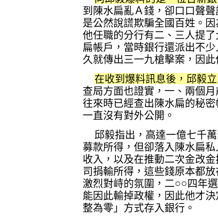
到陳水扁亂Ａ錢，卻口口聲聲
是公然說謊欺騙全國百姓。因
他任職的分行有二、三人提了
扁帳戶，當時銀行還派出不少
久就傳出三一九槍擊案，因此
在收到爆料訊息後，邱毅立
查局方面也證實，一、兩個月
往來時已經查出陳水扁的秘密
一直沒有對外公開。
邱毅指出，高達一億七千萬
募款所得，但卻落入陳水扁私
收入，以及在推動二次金改金
司捐輸所得，這些錢原本都放
激烈對峙的氛圍，二○○四年
能因此輸掉政權，因此他才決
整為零」方式存入銀行。