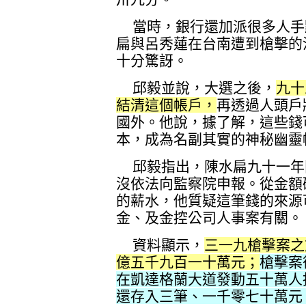
當時，銀行還加派很多人手
扁與呂秀蓮在台南遭到槍擊的
十分驚訝。
邱毅並說，大選之後，
九十
結清這個帳戶，
再透過人頭戶
國外。他說，據了解，這些錢
本，成為名副其實的神秘幽靈
邱毅指出，陳水扁九十一年
沒依法向監察院申報。從金額
的薪水，他質疑這筆錢的來源
金、及金控公司人事案有關。
資料顯示，
三一九槍擊案之
億五千九百一十萬元；
槍擊案
在凱達格蘭大道發動五十萬人
還存入三筆、一千零七十萬元