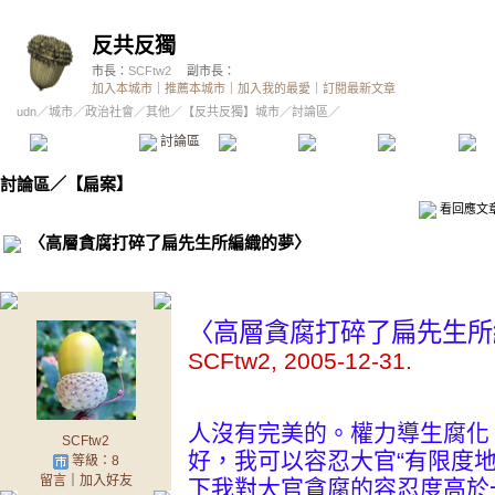
反共反獨
市長：
SCFtw2
副市長：
加入本城市
｜
推薦本城市
｜
加入我的最愛
｜
訂閱最新文章
udn
／
城市
／
政治社會
／
其他
／
【反共反獨】城市
／討論區／
本城市首頁
討論區
精華區
投票區
影像館
推
討論區
／
【扁案】
看回應文
〈高層貪腐打碎了扁先生所編織的夢〉
〈高層貪腐打碎了扁先生所
SCFtw2, 2005-12-31.
人沒有完美的。權力導生腐化
SCFtw2
好，我可以容忍大官“有限度
等級：8
留言
｜
加入好友
下我對大官貪腐的容忍度高於