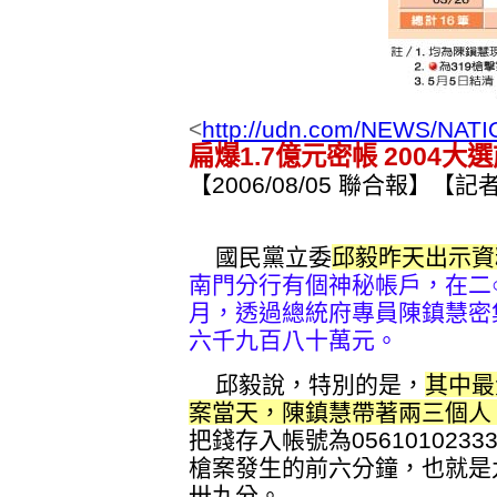
<
http://udn.com/NEWS/NAT
扁爆1.7億元密帳 2004
【2006/08/05 聯合報】
國民黨立委
邱毅昨天出示資
南門分行有個神秘帳戶，在二
月，透過總統府專員陳鎮慧密
六千九百八十萬元。
邱毅說，特別的是，
其中最
案當天，陳鎮慧帶著兩三個人
把錢存入帳號為056101023
槍案發生的前六分鐘，也就是
卅九分。