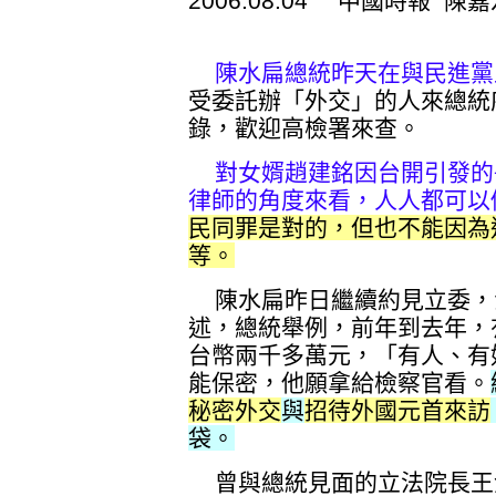
2006.08.04 中國時報 
陳水扁總統昨天在與民進黨
受委託辦「外交」的人來總統
錄，歡迎高檢署來查。
對女婿趙建銘因台開引發的
律師的角度來看，人人都可以
民同罪是對的，但也不能因為
等。
陳水扁昨日繼續約見立委，
述，總統舉例，前年到去年，
台幣兩千多萬元，「有人、有
能保密，他願拿給檢察官看。
秘密外交
與
招待外國元首來訪
袋。
曾與總統見面的立法院長王