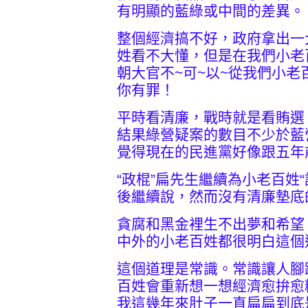
有明顯的藍綠或中間的差異。
整個經濟搞不好，政府拿出一
姓看不大懂，但是在我們小老
朝大官不~可~以~從我們小
你有罪！
平時看清廉，戰時就是看賄選
結果綠營疑案的數目不少於藍
覺得現在的民進黨好像跟五年
“政棍”扁先生繼續為小老百姓
後繼續說，然而沒有清廉墊底
貪腐和黑金裡生不出夢和希望
中外的小老百姓都很明白這個
這個道理是常識。常識讓人腳
百姓會重新想一想經濟愈拚愈
我這幾年來肚子一直扁扁到底