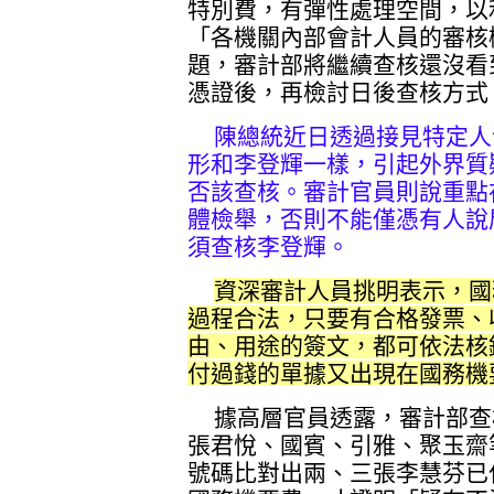
特別費，有彈性處理空間，以
「各機關內部會計人員的審核
題，審計部將繼續查核還沒看
憑證後，再檢討日後查核方式
陳總統近日透過接見特定人
形和李登輝一樣，引起外界質
否該查核。審計官員則說重點
體檢舉，否則不能僅憑有人說
須查核李登輝。
資深審計人員挑明表示，國
過程合法，只要有合格發票、
由、用途的簽文，都可依法核
付過錢的單據又出現在國務機
據高層官員透露，審計部查
張君悅、國賓、引雅、聚玉齋
號碼比對出兩、三張李慧芬已