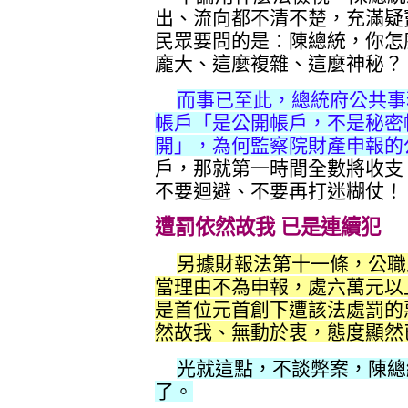
出、流向都不清不楚，充滿疑
民眾要問的是：陳總統，你怎
龐大、這麼複雜、這麼神秘？
而事已至此，總統府公共事
帳戶「是公開帳戶，不是秘密
開」，為何監察院財產申報的
戶，那就第一時間全數將收支
不要迴避、不要再打迷糊仗！
遭罰依然故我 已是連續犯
另據財報法第十一條，公職
當理由不為申報，處六萬元以
是首位元首創下遭該法處罰的
然故我、無動於衷，態度顯然
光就這點，不談弊案，陳總
了。