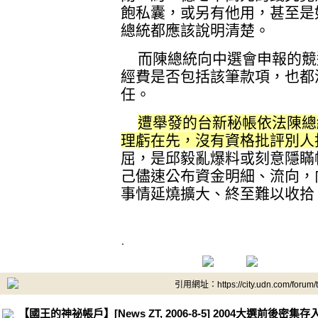
飽私囊，或另有他用，甚至是
總統都應該說明清楚。
而陳總統向中選會申報的競
經費是否包括該筆款項，也都
任。
遭舉發的台新秘帳依法陳總
理虧在先，沒有資格批評別人
屈，是邱毅亂爆料或刻意隱瞞
己儘速公布資金明細、流向，
事情延燒擴大、終至難以收拾
.
引用網址：https://city.udn.com/forum
【國王的神祕帳戶】[News ZT, 2006-8-5] 2004大選