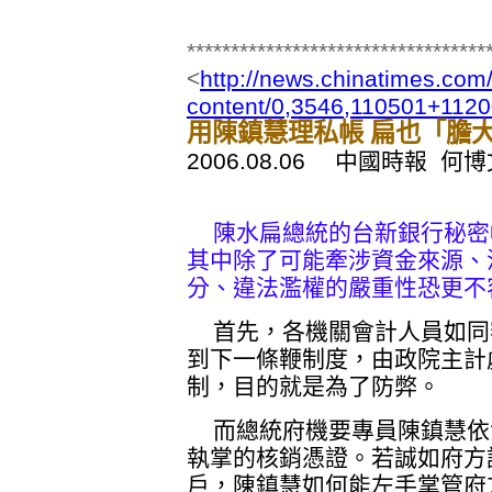
**********************************
<
http://news.chinatimes.com/
content/0,3546,110501+112
用陳鎮慧理私帳 扁也「膽
2006.08.06 中國時報 何
陳水扁總統的台新銀行秘密
其中除了可能牽涉資金來源、
分、違法濫權的嚴重性恐更不
首先，各機關會計人員如同
到下一條鞭制度，由政院主計
制，目的就是為了防弊。
而總統府機要專員陳鎮慧依
執掌的核銷憑證。若誠如府方
戶，陳鎮慧如何能左手掌管府