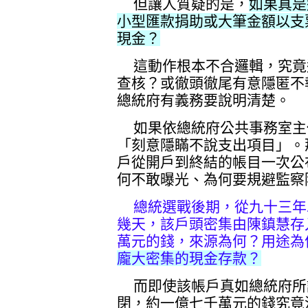
但讓人質疑的是，
如果真是
小型匯款捐助或大筆金額以支
現金？
這動作根本不合邏輯，究竟
查核？或徹頭徹尾有意隱匿不
總統府有義務要說明清楚。
如果依總統府公共事務室主
「刻意隱瞞不說支出項目」。
戶從開戶到終結的帳目一次公
何不敢曝光、為何要規避監察
總統選戰後期，從九十三年
幾天，該戶頭密集由陳鎮慧存
萬元的錢，來源為何？用途為
龐大密集的現金存款？
而即使該帳戶真如總統府所
閉，約一億七千萬元的錢究竟