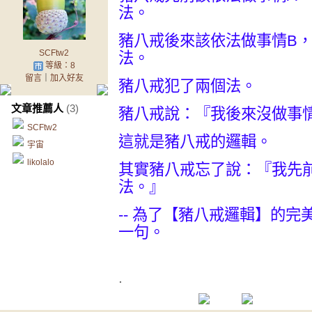
法。
豬八戒後來該依法做事情B
SCFtw2
法。
等級：8
留言
｜
加入好友
豬八戒犯了兩個法。
文章推薦人
(3)
豬八戒說：『我後來沒做事
SCFtw2
這就是豬八戒的邏輯。
宇宙
likolalo
其實豬八戒忘了說：『我先
法。』
-- 為了【豬八戒邏輯】的
一句。
.