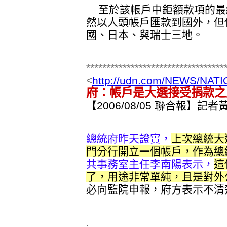
至於該帳戶中鉅額款項的最
然以人頭帳戶匯款到國外，但
國、日本、與瑞士三地。
**********************************
<
http://udn.com/NEWS/NAT
府：帳戶是大選接受捐款之
【2006/08/05 聯合報】
總統府昨天證實，
上次總統大
門分行開立一個帳戶，作為總
共事務室主任李南陽表示，
這
了，用途非常單純，且是對外
必向監院申報，府方表示不清
.