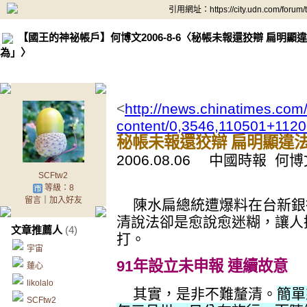
引用網址：https://city.udn.com/forum
【國王的神祕帳戶】何博文2006-8-6〈秘帳未報還狡辯 扁明
為」〉
<
http://news.chinatimes.com/
content/0,3546,110501+112
秘帳未報還狡辯 扁明顯違
2006.08.06 中國時報 何
SCFtw2
等級：8
留言
｜
加入好友
陳水扁總統遭爆料在台新銀
清說法卻是愈說愈迷糊，讓人
文章推薦人
(4)
打。
宇宙
91年設立未申報 連續故意
蓮心
likolalo
其實，是非不難釐清。
簡單
SCFtw2