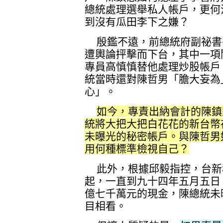
總統處理選舉私人帳戶，更何
到沒有瓜田李下之嫌？
殷鑑不遠，前總統府副祕書
遭輿論抨擊而下台，其中一項
專員高慎慎替他處理炒股帳戶
統當時還對陳哲男「膽大妄為
心」。
如今，專責出納會計的陳鎮
統將大把大把白花花的新台幣
未曝光的秘密帳戶。與陳哲男
用何種標準檢視自己？
此外，根據邱毅指控，台新
起，一直到九十四年五月五日
億七千萬元的現金，陳總統未
目相看。