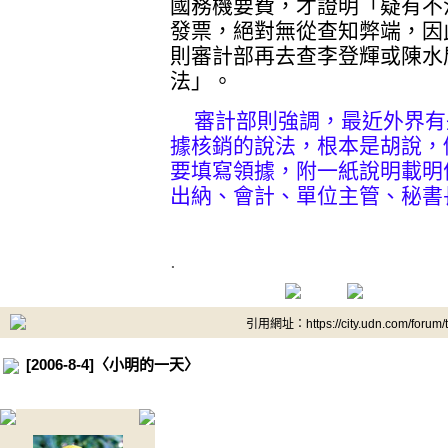
國務機要費，才證明「疑有不
發票，絕對無從查知弊端，因
則審計部再去查李登輝或陳水
法」。
審計部則強調，最近外界有
據核銷的說法，根本是胡說，
要填寫領據，附一紙說明載明
出納、會計、單位主管、秘書
.
引用網址：https://city.udn.com/forum
[2006-8-4]〈小明的一天〉
.