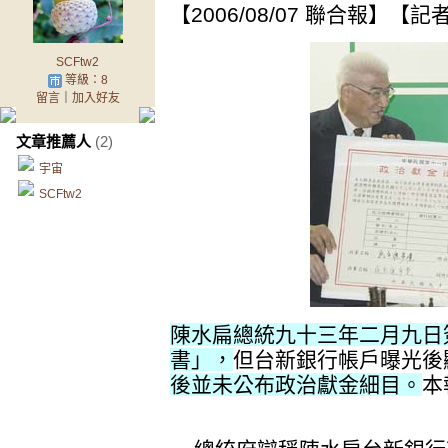
【2006/08/07 聯合報】【
SCFtw2
等級：8
留言
｜
加入好友
文章推薦人
(2)
宇宙
SCFtw2
陳水扁總統九十三年二月九日
書」，
但台新銀行帳戶曝光後
後並未公布政治獻金細目。
本