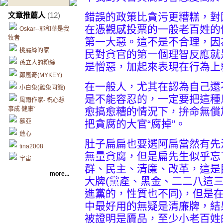
文章推薦人
(12)
錯誤的政策比貪污更糟糕，對
在憑觀感投票的一般老百姓的
Oskar--耶和華是我
牧者
第一大惡。這不是不合理，因
桃麗絲的家
民對貪官的第一個理智反應就
孫立人的粉絲
是憎惡，加起來表現在行為上
鄭嵐奇(MYKEY)
在一般人，尤其在認為自己還
小白兔(雞兔同籠)
是不能容忍的，一定要把這種
風雨作家- 祝心想
事成 健康ˇ
愈搞愈糟的情況下，拚命無償
慕亞
把貪腐的大官“腐掉”。
蓮心
肚子扁扁也要選阿扁當然有先
tina2008
無量貪腐，但是扁先生似乎忘
宇宙
群、民主、清廉、改革，這是
more...
大牌(黨產、黑金、二二八這
進黨的，性質也不同)，但是
中最好用的無疑是清廉牌，結
被證明是贗品，至少小老百姓