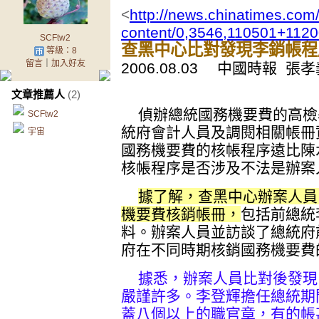
<
http://news.chinatimes.com/
content/0,3546,110501+112
SCFtw2
查黑中心比對發現李銷帳程
等級：8
留言
｜
加入好友
2006.08.03 中國時報 張
文章推薦人
(2)
偵辦總統國務機要費的高檢
SCFtw2
統府會計人員及調閱相關帳冊
宇宙
國務機要費的核帳程序遠比陳
核帳程序是否涉及不法是辦案
據了解，查黑中心辦案人員
機要費核銷帳冊，
包括前總統
料。辦案人員並訪談了總統府
府在不同時期核銷國務機要費
據悉，辦案人員比對後發現
嚴謹許多。李登輝擔任總統期
蓋八個以上的職官章，有的帳