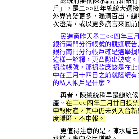
總統府辯稱陳水扁台新銀行
戶」，是二○○四年總統大選
外界質疑更多，漏洞百出，總
次澄清，或以更多謊言來圓前
民進黨昨天舉二○○四年三
銀行南門分行帳號的競選廣告
銀行南門分行帳戶確是選舉捐
這樣一解釋，更凸顯出破綻。
捐款帳號，那捐款應該是在此
中在三月十四日之前就陸續有
的私人帳戶是什麼？
再者，陳總統稍早是總統候
產。
在二○○四年三月廿日投
申報財產，其中仍未列入台新
度隱匿、不申報。
更值得注意的是，陳水扁已
承諾，應向全民道歉。