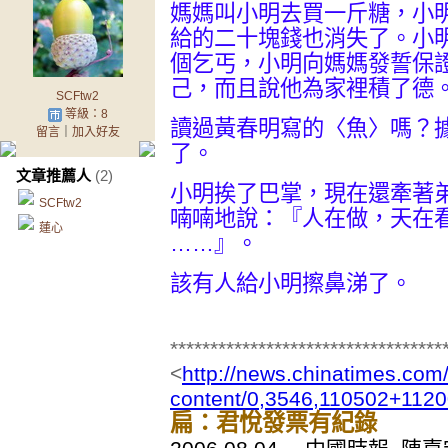
媽媽叫小明去買一斤糖，小
給的二十塊錢也消失了。小
個乞丐，小明向媽媽發誓保
己，而且說他為家裡積了德
SCFtw2
等級：8
讀過黃春明寫的〈魚〉嗎？
留言
｜
加入好友
了。
文章推薦人
(2)
小明挨了巴掌，現在還牽著
SCFtw2
喃喃地說：『人在做，天在
蓮心
……』。
該有人給小明擦鼻涕了。
**********************************
<
http://news.chinatimes.com/
content/0,3546,110502+112
扁：君悅發票有紀錄