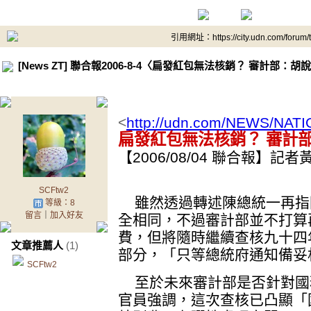
引用網址：https://city.udn.com/forum
[News ZT] 聯合報2006-8-4〈扁發紅包無法核銷？ 審計部：胡
<
http://udn.com/NEWS/NAT
扁發紅包無法核銷？ 審計
【2006/08/04 聯合報】
SCFtw2
雖然透過轉述陳總統一再指
等級：8
留言
｜
加入好友
全相同，不過審計部並不打算
費，但將隨時繼續查核九十四
文章推薦人
(1)
部分，「只等總統府通知備妥
SCFtw2
至於未來審計部是否針對國
官員強調，這次查核已凸顯「