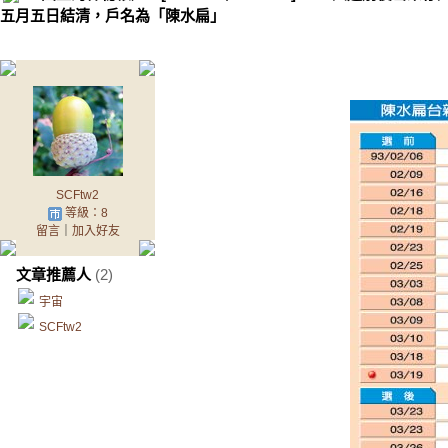
五月五日結清，戶名為「陳水扁」
.
SCFtw2
等級：8
留言
｜
加入好友
文章推薦人
(2)
宇宙
SCFtw2