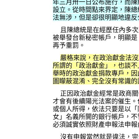
年三月卅一日公布施行，而陳
設立。從時間點來界定，陳總
法無涉，但是卻很明顯地違反
且陳總統是在經歷任內多次
被舉發台新秘密帳戶，明顯是
再予重罰。
嚴格來說，在政治獻金法沒
所謂的「政治獻金」，也談不
舉時的政治獻金捐款專戶，因
圖矇蔽混淆、完全沒有常識的
正因政治獻金經常是政商關
才會有後續陽光法案的催生。
或個人所得，依法只要是以「
女」名義所開的銀行帳戶，不
必須誠實依照財產申報法申報
沒有申報當然就是違法，完