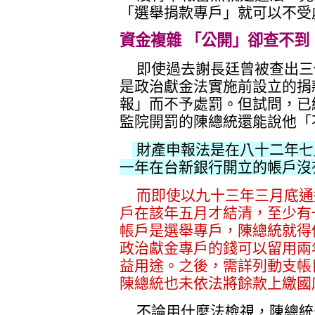
「選舉捐款專戶」就可以不受
資金複雜 「公開」卻查不到
即使過去謝長廷曾被查出三
是政治獻金法實施前設立的捐
報」而不予處罰。但試問，已
監院開罰的陳總統還能說他「
財產申報法是在八十二年七
一年在台新銀行開立的帳戶沒
而即使以九十三年三月底通
戶在該年五月才結清，至少有
帳戶是選舉專戶，陳總統就得
政治獻金專戶的錢可以留用兩
益用途。之後，需詳列動支帳
陳總統也未依法將餘款上繳國
不論用什麼法檢視，陳總統