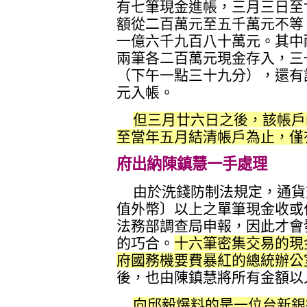
有七筆現金進帳，三月三日至
額從二百萬元至五千萬元不等
一億六千九百八十萬元。其中
兩筆各二百萬元現金存入，三
（下午一點三十九分），還有
元入帳。
但三月廿六日之後，該帳戶
至當年五月結清帳戶為止，僅
府出納陳鎮慧一手處理
由於洗錢防制法規定，通貨
值外幣〕以上之單筆現金收或
法務部調查局申報，因此才會
的巧合。
十六筆密集交易的現
府國務機要費暴紅的總統辦公
後，也由陳鎮慧將所有金額以
向邱毅爆料的是一位台新銀