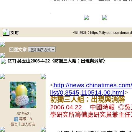
.
引用網址：https://city.udn.com/forum
回應文章
[ZT] 吳玉山2006-4-22〈防獨三人組：出現與消解〉
<
http://news.chinatimes.com/
list/0,3545,110514,00.html
>
防獨三人組：出現與消解
2006.04.22 中國時報
學研究所籌備處研究員兼主任
SCFtw2
等級：8
留言
｜
加入好友