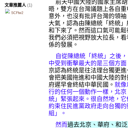
前天中國大陸的國家主席胡
文章推薦人
(1)
晤，雙方在台灣議題上各自重
SCFtw2
意外，也沒有批評台灣的領袖
大氣，認為由陳總統「終統」
和下來了。然而這口氣可能鬆
我們必須把視野放大拉長，看
係的發展。
自從陳總統「終統」之後，
中受到衝擊最大的是三個方面
京認為終統是往法理台獨更進
會把美國拖進和中國大陸的對
府遲早會終結中華民國。
就像
行的任何一個動作一樣，北京
統」緊張起來。很自然地，它
約束住民進黨政府走向台獨的
組」。
然而
過去北京、華府、和泛