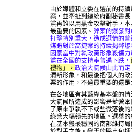
由於媒體和立委在選前的持續
案，並牽扯到總統府副秘書長
黨再難以用黑金攻擊對手，本
最重要的因素。
弊案的爆發對
打擊特別重大，造成選情的普
媒體對於高捷案的持續揭弊爆
因素當中對執政黨形象殺傷力
黨在全國的支持率普遍下跌，
禮物」，
政治大氣候由此而定
清新形象，和最後把個人的政
票的作用，不過最重要的還是
在各地區有其藍綠基本盤的情
大氣候所造成的影響是藍營鞏
了原來爭執不下或些微落後的
綠營大幅領先的地區。選舉的
在基本盤最穩固的南部維持局
於對手之後。變天的縣市包括