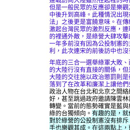
但是一般民眾的反應卻是樂觀
中後升到高峰。此種情況出現
法」之後更是富饒意味。在傳
激起台灣民眾的激烈反應，連
的裡通外敵，是綠營大肆攻擊
一年多前沒有因為公投制憲的
利，此次連宋的前後訪中也沒
年底的三合一選舉綠軍大敗、
的大陸行沒有直接的關係，但
大陸的交往施以政治懲罰則是
落到了在改革和廉潔上讓他們
政治人物在台北和北京之間絡
好，甚至跳過政府邀請陳雲林
轉變。當前的態勢確實是藍與
綠的台獨傾向。
有趣的是，就
對於綠營的公投制憲沒有排斥
手也樂觀其成。在這兩點上，