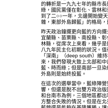
的轉折是一九九七年的縣市長
綠，國民黨僅在彰化、雲林和
到了二○○一年，北邊開始變
雜，東部外島歸藍」的格局，
昨天政治鐘擺更向藍的方向擺
宜蘭縣、苗栗縣、南投縣、彰
林縣，從席次上來看，幾乎是
八九年民主化初期的狀況。值
「深南」（deep south
來，我們發現大致上北部和中
藍、時而綠；但是南部一旦染
外島則是始終投藍。
在這次的選舉當中，藍綠陣營
響，但還是脫不出雙方政治版
和台南市為例，三個地區都出
方整合失敗的情況。但是在北
藍營還是能夠在基隆獲勝，讓