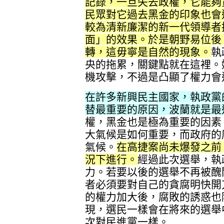
記錄，一旦失去政權，它能夠
民眾對它過去黑金的印象也會
較為清新廉潔的新一代領導者
面」的效果。於是朝野易位後
轉，這毋寧是自然的現象。
執
央的拖累，關鍵點就在這裡。
機攻擊，不過是凸顯了權力會
在許多新興民主國家，執政黨
替最重要的原因，波蘭就是最
權，黑金也是極為重要的因素
大氣候是如何重要，而政府的
氣候。
在高捷案尚未爆發之前
況下進行。
經過此次選舉，執
力。若要以後的選舉不再被醜
者必須要對自己的貪腐明快開
的權力加大後，腐敗的誘惑也
現，選民一樣會在將來的選舉
次對民進黨一樣。