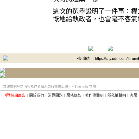
這次的選舉證明了一件事：權
慨地給執政者，也會毫不客氣
.
引用網址：https://city.udn.com/forum
本城市刊登之內容為作者個人自行提供上傳，不代表 udn 立場。
刊登網站廣告
︱
關於我們
︱
常見問題
︱
服務條款
︱
著作權聲明
︱
隱私權聲明
︱
客服