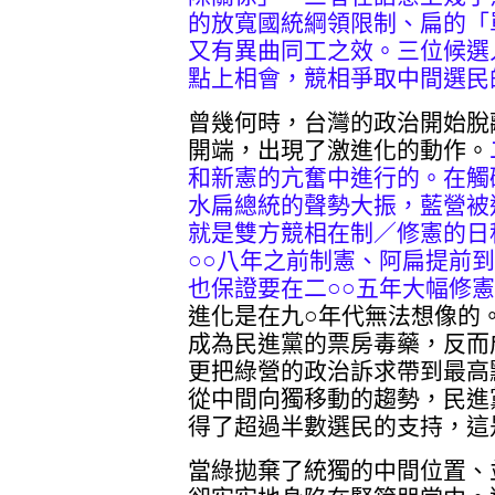
的放寬國統綱領限制、扁的「
又有異曲同工之效。三位候選
點上相會，競相爭取中間選民
曾幾何時，台灣的政治開始脫
開端，出現了激進化的動作。
和新憲的亢奮中進行的。在觸
水扁總統的聲勢大振，藍營被
就是雙方競相在制／修憲的日
○○八年之前制憲、阿扁提前到
也保證要在二○○五年大幅修
進化是在九○年代無法想像的
成為民進黨的票房毒藥，反而
更把綠營的政治訴求帶到最高
從中間向獨移動的趨勢，民進
得了超過半數選民的支持，這
當綠拋棄了統獨的中間位置、