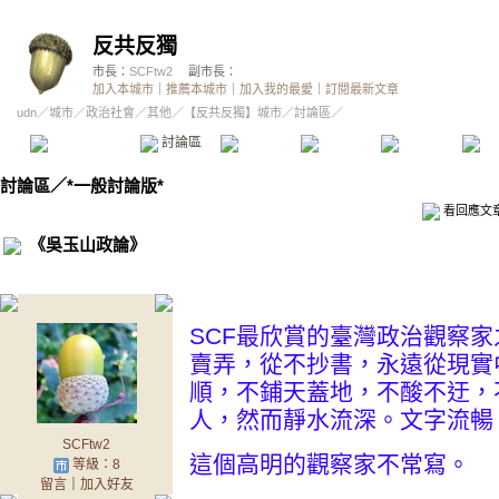
反共反獨
市長：
SCFtw2
副市長：
加入本城市
｜
推薦本城市
｜
加入我的最愛
｜
訂閱最新文章
udn
／
城市
／
政治社會
／
其他
／
【反共反獨】城市
／討論區／
本城市首頁
討論區
精華區
投票區
影像館
推
討論區
／
*一般討論版*
看回應文
《吳玉山政論》
SCF最欣賞的臺灣政治觀察
賣弄，從不抄書，永遠從現實
順，不鋪天蓋地，不酸不迂，
人，然而靜水流深。文字流暢
SCFtw2
這個高明的觀察家不常寫。
等級：8
留言
｜
加入好友