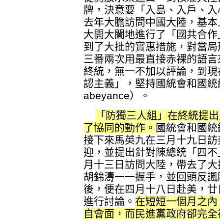
牌，決意要「入島、入戶、入
去年大膽訪問中國大陸，基本
大開大闔地進行了「國共合作
到了大批的實惠措施，對當局
三番兩次用最直接赤裸的語言
終統，無一不加以評論，到現
認主義」，堅持國統會和國統
abeyance）。
「防獨三人組」在終統提出
了協同的動作。
國統會和國統
接下來馬英九在三月十九日訪
迎，並提出針對陳總統「四不
月十三日訪問大陸，帶去了大
胡錦濤一一握手，並回頭反諷
後，便在四月十八日赴美，廿
進行討論。
在短短一個月之內
自會面，而民進黨政府卻完全