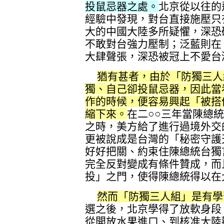
投鼠忌器之處。
北京從以往的
經驗中發現，對台直接施壓只
大的中國大陸多所疑懼，深恐
不敢對台強力壓制；泛藍則在
大肆聲張，深恐被冠上不愛台
猶有甚者，由於「防獨三人
獨、自己卻投鼠忌器，因此當
作的時候，便容易興起「被搭
縮下來。
在二○○三年當陳總
之時，美方給了進行過境外交
更被說成是台灣的「秘密守護
好好把關、約束住陳總統台獨
完全反對變成有條件贊成，而
投」之門，使得陳總統得以在
然而「防獨三人組」是有學
選之後，北京學得了放軟身段
從開放水果進口、到核准大陸