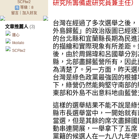
研究所籌備處研究員兼主任）
SCFtw2
等級：8
留言
｜
加入好友
台灣在經過了多次選舉之後，
文章推薦人
(3)
外島歸藍」的政治版圖已經逐
蓮心
的台北縣和宜蘭縣長期為民進
likolalo
的描繪和實際現象有所差距。
SCFtw2
後，由於周錫瑋和呂國華分別
縣，北部盡歸藍營所有，因此
為清楚了。另一方面，昨天選
台灣是綠色政黨最強固的根據
下，綠營仍然能夠堅守南部的
東部和外島不出意料地由藍營
這樣的選舉結果不能不說是綠
縣市長選舉當中，一開始就有
當選，但是其餘的席次盡歸國
動串連開展，一舉拿下了五席
黨籍的候選人在一九八九年便