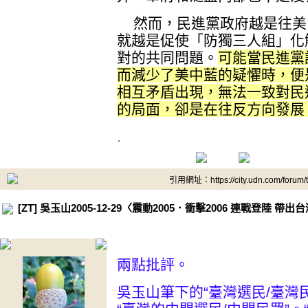
然而，民進黨政府越是往美
就越是促使「防獨三人組」化
對的共同問題。
可能當民進黨
而減少了美中藍的疑懼時，便
相互矛盾出現，無法一致對民
的局面，卻是在往反方向發展
.
引用網址：https://city.udn.com/forum
[ZT] 吳玉山2005-12-29〈震動2005．衝擊2006 連戰登陸 帶
兩點批評。
吳玉山筆下的“臺灣選民/臺灣