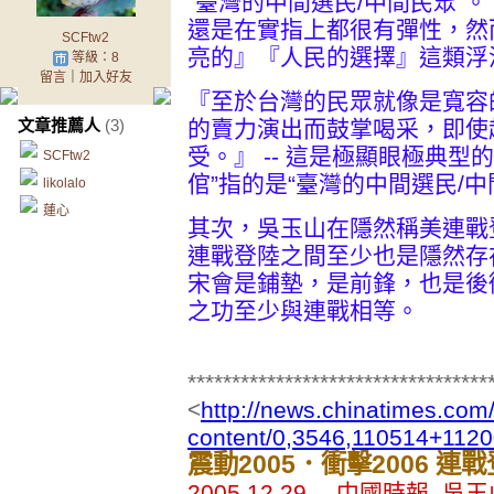
“臺灣的中間選民/中間民眾”
還是在實指上都很有彈性，然
SCFtw2
亮的』『人民的選擇』這類浮
等級：8
留言
｜
加入好友
『至於台灣的民眾就像是寬容
文章推薦人
(3)
的賣力演出而鼓掌喝采，即使
受。』 -- 這是極顯眼極典型的
SCFtw2
倌”指的是“臺灣的中間選民/中
likolalo
蓮心
其次，吳玉山在隱然稱美連戰
連戰登陸之間至少也是隱然存
宋會是鋪墊，是前鋒，也是後
之功至少與連戰相等。
**********************************
<
http://news.chinatimes.com/
content/0,3546,110514+112
震動2005．衝擊2006 
2005.12.29 中國時報