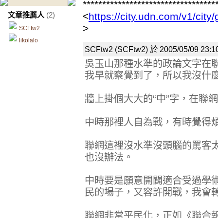
**********************************
文章推薦人
(2)
<
https://city.udn.com/v1/cit
>
SCFtw2
likolalo
SCFtw2 (SCFtw2)
於
2005/05/09 23:
吳玉山那種水準的政論文字在
我早就察覺到了，所以我沒什
牆上掛個大大的“中”字，在聯
中時那裡人自為戰，有時覺得
聯網這裡沒水準沒頭腦的罵客
也沒辦法。
中時要是願意開闢適合受過學
民的場子，又容許開戰，我會
聯網非常平民化，正如《聯合