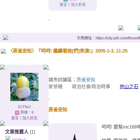
留言
｜
加入好友
.
引用網址：https://city.udn.com/forum
〈燕雀安知〉『呵呵! 繼續看她[們]表演!』2005-1-3, 11:25
.
城市討論區：
燕雀安知
麥芽糖
政治社會∕政治時事
他山之石
.
SCFtw2
燕雀安知
等級：8
留言
｜
加入好友
呵呵! 要幫roc16
文章推薦人
(1)