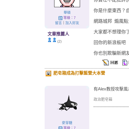
你是什麼東西？
華碩
等級：7
網路城邦 煽風點
留言
｜
加入好友
大家都不想理你
文章推薦人
(2)
回你的新浪板吧
你也別欺騙新網
肥皂箱成為打擊藍營大本營
有Alex教授攻擊風
政治肥皂箱
麥芽糖
等級：7