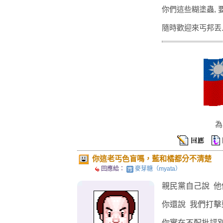
你們這些糊塗蟲, 
隨時歡迎來丐邦丟人
為
你這老丐色盲嗎，藍和橘都分不清楚
回應給：
麥芽糖（myata）
親民黨自己說 他
你還說 我們打擊
你實在不配批評