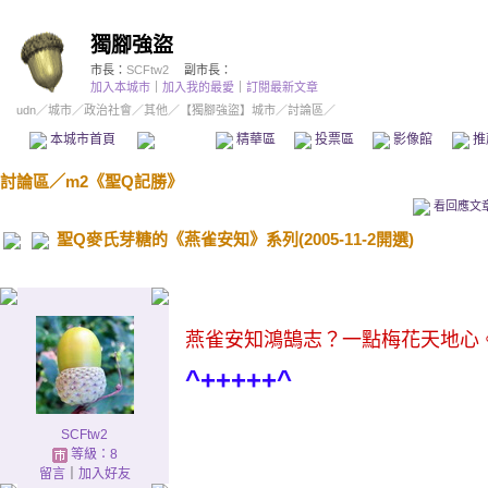
獨腳強盜
市長：
SCFtw2
副市長：
加入本城市
｜
加入我的最愛
｜
訂閱最新文章
udn
／
城市
／
政治社會
／
其他
／
【獨腳強盜】城市
／討論區／
本城市首頁
討論區
精華區
投票區
影像館
推
討論區
／
m2《聖Q記勝》
看回應文
聖Q麥氏芽糖的《燕雀安知》系列(2005-11-2開選)
.
燕雀安知鴻鵠志？一點梅花天地心
^+++++^
SCFtw2
.
等級：8
留言
｜
加入好友