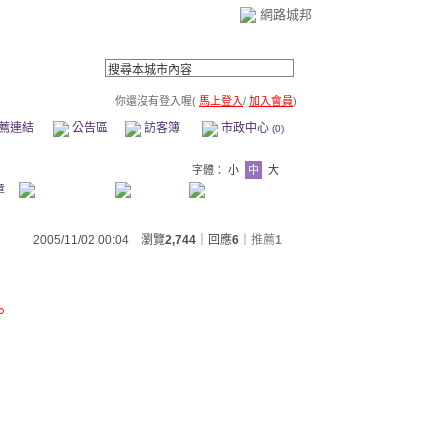
網路城邦
你還沒有登入喔(
馬上登入
/
加入會員
)
薦連結
公告區
訪客簿
市政中心
(0)
字體：
小
中
大
章
2005/11/02 00:04 瀏覽
2,744
｜回應
6
｜
推薦
1
。