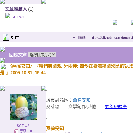
文章推薦人
(1)
SCFtw2
引用網址：https://city.udn.com/forum
回應文章
〈燕雀安知〉『咱們美國派, 分兩種: 如今在臺灣禍國殃民的執政黨
是:』2005-10-31, 19:44
.
城市討論區：
燕雀安知
麥芽糖
文學創作∕其他
氣象紀錄臺
20
.
SCFtw2
燕雀安知
等級：8