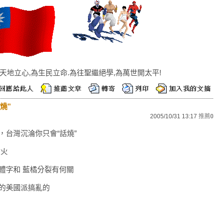
天地立心,為生民立命.為往聖繼絕學,為萬世開太平!
燒”
2005/10/31 13:17
推薦
0
，台灣沉淪你只會“話燒”
點火
體字和 藍橘分裂有何關
的美國派搞亂的