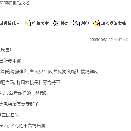
網的煽風點火者
2005/10/31 12:44
推薦
0
厲害!
出新親兩黨
獨]的獨腳強盜, 整天只在[反共反獨]的城邦搞窩裡反.
肥皂箱, 打風水棧長和阿舍將軍.
吹灰之力, 就看你們的一盤散砂.
罵老丐驕其妻妾好了!
為生民立命.
西, 老丐絕不留情痛罵.