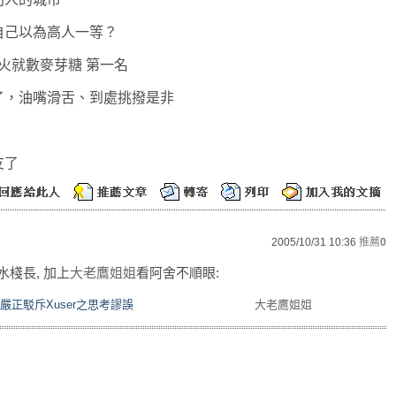
自己以為高人一等？
火就數麥芽糖 第一名
了，油嘴滑舌、到處挑撥是非
友了
2005/10/31 10:36
推薦
0
水棧長, 加上
大老鷹姐姐
看阿舍不順眼:
嚴正駁斥Xuser之思考謬誤
大老鷹姐姐