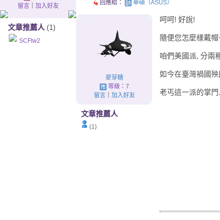
回應給：
華碩（ASUS）
留言
｜
加入好友
呵呵! 好說!
文章推薦人
(1)
隨便您怎麼樣戴帽
SCFtw2
咱們美國派, 分兩種
如今在臺灣禍國殃民
麥芽糖
等級：7
老丐這一派的掌門
留言
｜
加入好友
文章推薦人
(1)