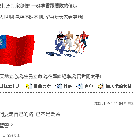
要打馬打宋隨便! 一群
拿香跟著敗
的傻瓜!
現眼! 老丐不踢不刪, 留著讓大家看笑話!
天地立心,為生民立命.為往聖繼絕學,為萬世開太平!
2005/10/31 11:04
推薦
2
們要走自己的路 已不是泛藍
藍營？
別人的城市