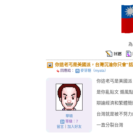
為
你這老丐是美國派，台灣沉淪你只會“話
回應給：
麥芽糖（myata）
你這老丐是美國派
是你亂貼文 煽風
辯論經濟和繁體簡
台灣就是被不努力
華碩
等級：7
一直分裂台灣
留言
｜
加入好友