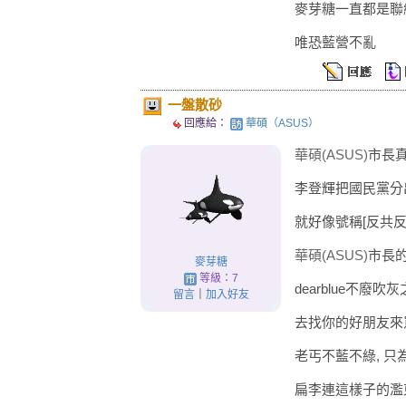
麥芽糖一直都是聯
唯恐藍營不亂
一盤散砂
回應給：
華碩（ASUS）
華碩(ASUS)
市長真
李登輝把國民黨分
就好像號稱[反共反
華碩(ASUS)
市長的
麥芽糖
等級：7
dearblue不廢
留言
｜
加入好友
去找你的好朋友來
老丐不藍不綠, 只
扁李連這樣子的濫東