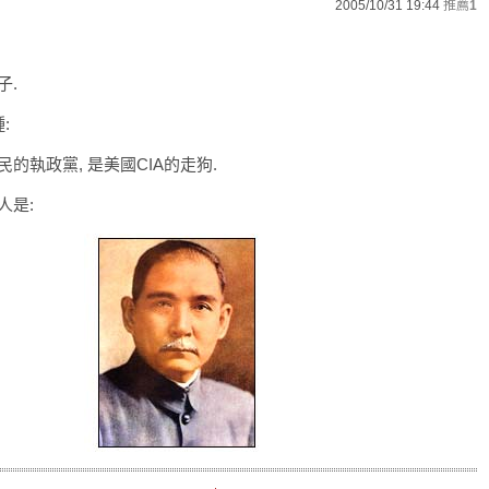
2005/10/31 19:44
推薦
1
子.
:
的執政黨, 是美國CIA的走狗.
人是: