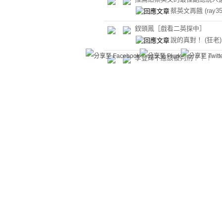
蔡英文再餓
(ray35
釵頭鳳［戲看二英探中］
說的真對！
(狂老)
李登輝不應該被判刑！！！
礙難從命！
(狂老)
平安為寶，健康最好，死亡不
終是禱！［推介一本書］
如何為祖國的第一艘航空母艦
字？
有人希望我對取名
法。。。
(狂老)
五絕籤詩二首
不必啦!
(麥芽糖)
［我是台灣人，我是蔡英文］
會白痴回應嗎？
台灣人選台灣人