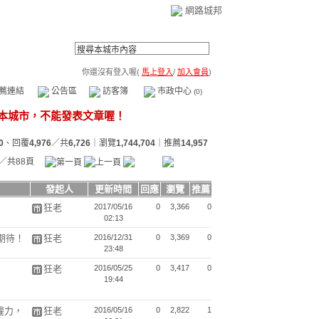
網路城邦
你還沒有登入喔(
馬上登入
/
加入會員
)
薦連結
公告區
訪客簿
市政中心
(0)
0
、回覆
4,976
／共
6,726
｜瀏覽
1,744,704
｜推薦
14,957
／共88頁
發起人
更新時間
回應
瀏覽
推薦
狂老
2017/05/16
0
3,366
0
02:13
期待！
狂老
2016/12/31
0
3,369
0
23:48
狂老
2016/05/25
0
3,417
0
19:44
權力，
狂老
2016/05/16
0
2,822
1