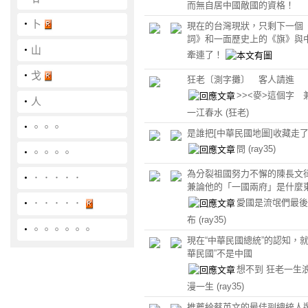
而無自居中國敵國的資格！
‧
卜
現在的台灣現狀，只剩下一個
詞》和一面歷史上的《旗》與
‧
山
牽連了！
‧
戈
狂老〔測字攤〕 客人請進
>><麥>這個字 
‧
人
一江春水
(狂老)
‧
。。。
是誰把[中華民國地圖]收藏走
問
(ray35)
‧
。。。。
為分裂祖國努力不懈的陳長文
‧
．．．．．
兼論他的「一國兩府」是什麼
愛國是流氓們最後
‧
．．．．．
布
(ray35)
‧
。。。。。。
現在“中華民國總統”的認知，就
華民國”不是中國
想不到 狂老一生浪
漫一生
(ray35)
推薦給蔡英文的最佳副總統人