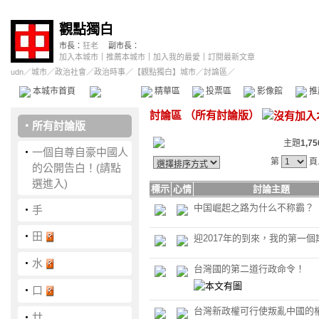
觀點獨白
市長：
狂老
副市長：
加入本城市
｜
推薦本城市
｜
加入我的最愛
｜
訂閱最新文章
udn
／
城市
／
政治社會
／
政治時事
／
【觀點獨白】城市
／討論區／
本城市首頁
討論區
精華區
投票區
影像館
推
討論區
（
所有討論版
）
‧
所有討論版
主題
1,75
‧
一個自尊自豪中國人
第
頁
的公開告白！(請點
選進入)
標示
心情
討論主題
中国崛起之路为什么不称霸？
‧
手
‧
田
迎2017年的到來，我的第一個
‧
水
台灣國的第二道行政命令！
‧
口
台灣新政權可行使叛亂中國的
‧
廿