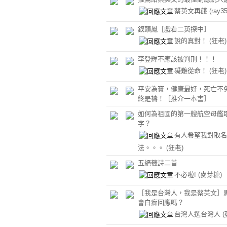
蔡英文再餓
(ray35
釵頭鳳［戲看二英探中］
說的真對！
(狂老)
李登輝不應該被判刑！！！
礙難從命！
(狂老)
平安為寶，健康最好，死亡不
終是禱！［推介一本書］
如何為祖國的第一艘航空母艦
字？
有人希望我對取名
法。。。
(狂老)
五絕籤詩二首
不必啦!
(麥芽糖)
［我是台灣人，我是蔡英文］
會白痴回應嗎？
台灣人選台灣人