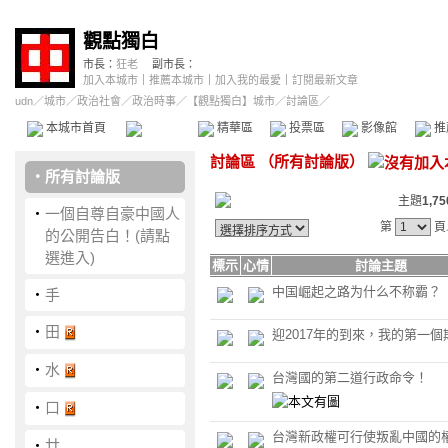
觀點獨白
市長：
狂老
副市長：
加入本城市
｜
推薦本城市
｜
加入我的最愛
｜
訂閱最新文章
udn
／
城市
／
政治社會
／
政治時事
／
【觀點獨白】城市
／討論區／
本城市首頁
討論區
精華區
投票區
影像館
推
討論區
（
所有討論版
）
‧
所有討論版
主題
1,75
‧
一個自尊自豪中國人
第
頁
的公開告白！(請點
選進入)
標示
心情
討論主題
中国崛起之路为什么不称霸？
‧
手
‧
田
迎2017年的到來，我的第一個
‧
水
台灣國的第二道行政命令！
‧
口
台灣新政權可行使叛亂中國的
‧
廿