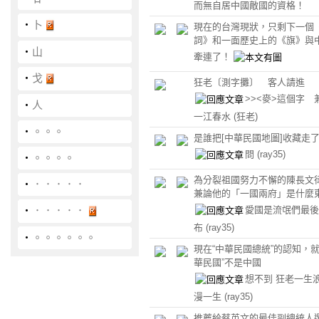
而無自居中國敵國的資格！
‧
卜
現在的台灣現狀，只剩下一個
詞》和一面歷史上的《旗》與
‧
山
牽連了！
‧
戈
狂老〔測字攤〕 客人請進
>><麥>這個字 
‧
人
一江春水
(狂老)
‧
。。。
是誰把[中華民國地圖]收藏走
問
(ray35)
‧
。。。。
為分裂祖國努力不懈的陳長文
‧
．．．．．
兼論他的「一國兩府」是什麼
愛國是流氓們最後
‧
．．．．．
布
(ray35)
‧
。。。。。。
現在“中華民國總統”的認知，就
華民國”不是中國
想不到 狂老一生浪
漫一生
(ray35)
推薦給蔡英文的最佳副總統人