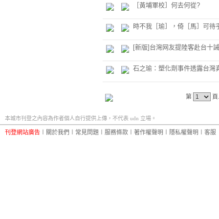
［黃埔軍校］何去何從?
時不我［瑜］，倚［馬］可待
[新版]台灣网友提陸客赴台十
石之瑜：塑化劑事件透露台灣
第
頁
本城市刊登之內容為作者個人自行提供上傳，不代表 udn 立場。
刊登網站廣告
︱
關於我們
︱
常見問題
︱
服務條款
︱
著作權聲明
︱
隱私權聲明
︱
客服