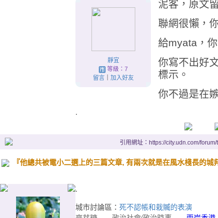
泥客，原文
聯網很懶，
給myata
你寫不出好
靜宜
等級：7
標示。
留言
｜
加入好友
你不過是在
.
引用網址：https://city.udn.com/forum
『他總共被電小二選上的三篇文章, 有兩次就是在風水棧長的城邦.』(2005
.
城市討論區：
死不認帳和栽贓的表演
麥芽糖
政治社會∕政治時事
兩岸香港