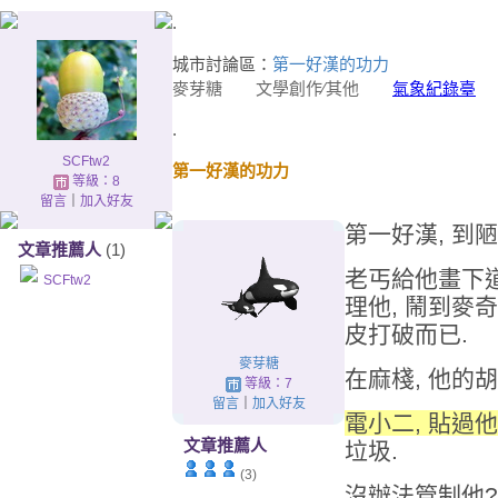
.
城市討論區：
第一好漢的功力
麥芽糖
文學創作∕其他
氣象紀錄臺
20
.
SCFtw2
第一好漢的功力
等級：8
留言
｜
加入好友
第一好漢, 到
文章推薦人
(1)
老丐給他畫下道
SCFtw2
理他, 鬧到麥奇
皮打破而已.
麥芽糖
在麻棧, 他的胡
等級：7
留言
｜
加入好友
電小二, 貼過
文章推薦人
垃圾.
(3)
沒辦法管制他? 