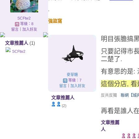
.
SCFtw2
強盜窩
等級：8
留言
｜
加入好友
明目張膽搞黑
文章推薦人
(1)
只要記得市長
SCFtw2
二楚了.
有意思的是:
麥芽糖
等級：7
這個分店, 看
留言
｜
加入好友
反共反獨
聯網【城邦論
文章推薦人
(2)
再看是誰人在
文章推薦
人