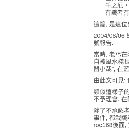
千之厄
有識者
這篇, 是這
2004/08/
號報告.
當時, 老丐在
自被風水棧長
器小哉", 
由此文可見:
類似這樣子的
不予理會. 在
除了不承認老丐
事件, 都栽贓
roc168後