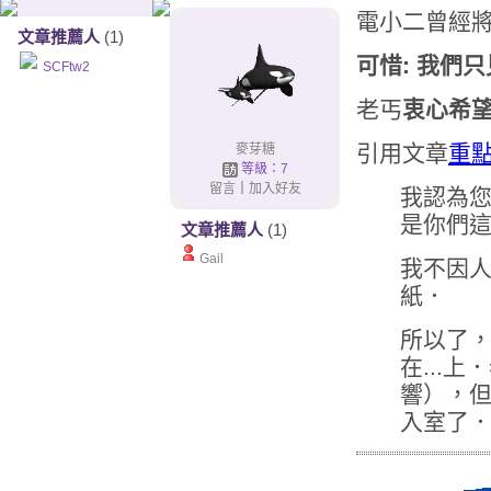
電小二曾經將
文章推薦人
(1)
可惜: 我們只
SCFtw2
老丐
衷心希
引用文章
重
麥芽糖
等級：7
留言
｜
加入好友
我認為
是你們
文章推薦人
(1)
Gail
我不因
紙．
所以了
在...
響），但
入室了