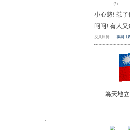
(5)
小心悠! 惹了
呵呵! 有人
反共反獨
聯網【城
為天地立
.