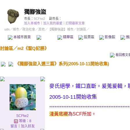
獨腳強盜
市長：
SCFtw2
副市長：
加入本城市
｜
加入我的最愛
｜
訂閱最新文章
udn
／
城市
／
政治社會
／
其他
／
【獨腳強盜】城市
／討論區／
本城市首頁
討論區
精華區
投票區
影像館
推
討論區
／
m2《聖Q記勝》
看回應文
《獨腳強盜入選三篇》系列(2005-10-11開始收集)
麥氏絕學，鐵口直斷。爰蒐爰輯，
2005-10-11開始收集
**********************************************
淺黃底襯
為SCF所加。
SCFtw2
等級：8
留言
｜
加入好友