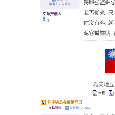
獨腳強盜妒忌
留言
｜
加入好友
老丐從來, 只
文章推薦人
(1)
你沒有料, 就
泥客幫妳貼,
為天地立
你不過是在嫉妒而已
回應給：
麥芽糖（myata）