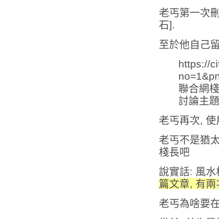
老丐第一次刪他
石].
至於他自己留
https://
no=1&p
聯合網棧
討論主題
老丐再次, 使
老丐不是猶太
棧長吧
說實話: 風
篇文章, 有
老丐為啥要在