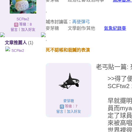
.
SCFtw2
城市討論區：
再使彈弓
等級：8
麥芽糖
文學創作∕其他
氣象紀錄臺
20
留言
｜
加入好友
.
文章推薦人
(1)
死不認帳和栽贓的表演
SCFtw2
老丐貼一篇:
>>得了
SCFtw2 
早就擺明
麥芽糖
等級：7
員而my
留言
｜
加入好友
定了球
來被高
世界裡