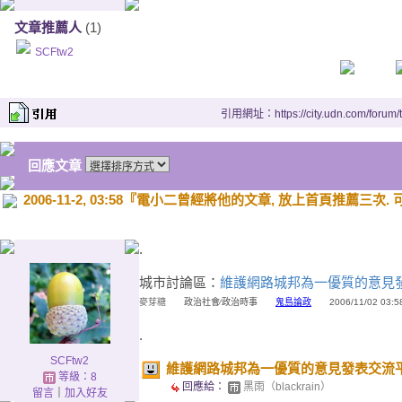
文章推薦人
(1)
SCFtw2
引用網址：https://city.udn.com/forum
回應文章
2006-11-2, 03:58『電小二曾經將他的文章, 放上首頁推薦三次.
.
城市討論區：
維護網路城邦為一優質的意見
麥芽糖
政治社會∕政治時事
鬼島論政
2006/11/02 03:58
.
SCFtw2
維護網路城邦為一優質的意見發表交流
等級：8
回應給：
黑雨（blackrain）
留言
｜
加入好友