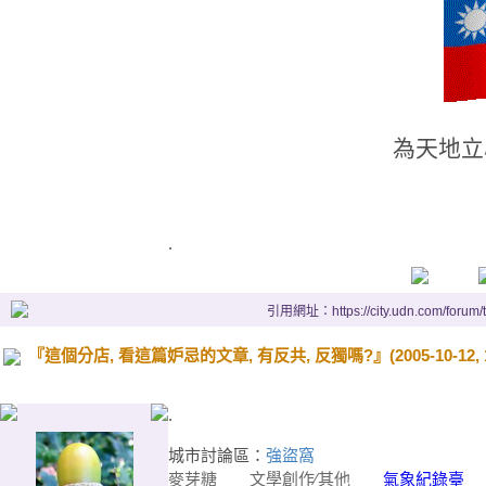
為天地立
.
引用網址：https://city.udn.com/forum
『這個分店, 看這篇妒忌的文章, 有反共, 反獨嗎?』(2005-10-12, 10
.
城市討論區：
強盜窩
麥芽糖
文學創作∕其他
氣象紀錄臺
20