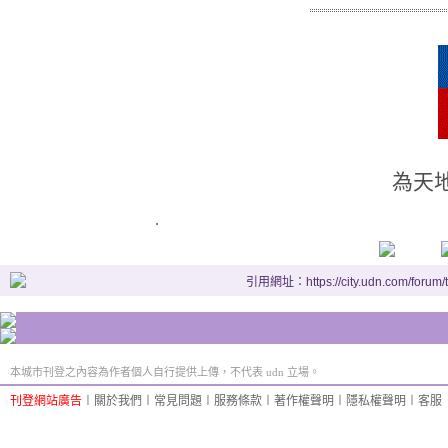
為天地
.
引用網址：https://city.udn.com/forum
本城市刊登之內容為作者個人自行提供上傳，不代表 udn 立場。
刊登網站廣告
︱
關於我們
︱
常見問題
︱
服務條款
︱
著作權聲明
︱
隱私權聲明
︱
客服