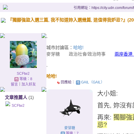
引用網址：https://city.udn.com/forum
『獨腳強盜入選三篇, 我不知道妳入選幾篇, 這值得我妒忌?』(2005-9-
.
城市討論區：
哈哈!
麥芽糖
政治社會∕政治時事
兩岸香港
.
SCFtw2
哈哈!
等級：8
回應給：
GAIL（GAIL）
留言
｜
加入好友
大小姐:
文章推薦人
(1)
首先, 妳沒有
SCFtw2
再來:
獨腳強
忌?
麥芽糖
等級：7