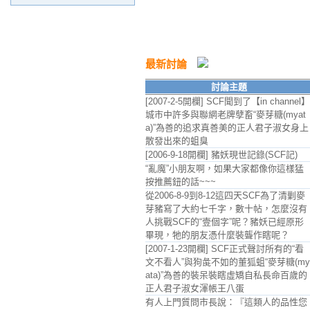
最新討論
討論主題
[2007-2-5開欄] SCF聞到了【in channel】
城市中許多與聯網老牌孽畜“麥芽糖(myat
a)”為善的追求真善美的正人君子淑女身上
散發出來的蛆臭
[2006-9-18開欄] 豬妖現世記錄(SCF記)
“亂魔”小朋友啊，如果大家都像你這樣猛
按推薦鈕的話~~~
從2006-8-9到8-12這四天SCF為了清剿麥
芽豬寫了大約七千字，數十帖，怎麼沒有
人挑戰SCF的“壹個字”呢？豬妖已經原形
畢現，牠的朋友憑什麼裝聾作瞎呢？
[2007-1-23開欄] SCF正式聲討所有的“看
文不看人”與狗彘不如的董狐蛆“麥芽糖(my
ata)”為善的裝呆裝瞎虛矯自私長命百歲的
正人君子淑女渾帳王八蛋
有人上門質問市長說：『這類人的品性您