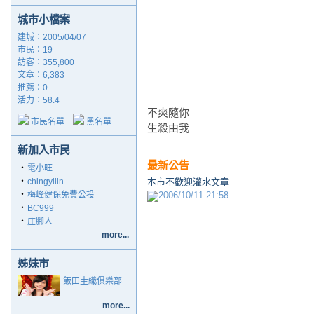
城市小檔案
建城：2005/04/07
市民：19
訪客：355,800
文章：6,383
推薦：
0
活力：58.4
不爽隨你
市民名單
黑名單
生殺由我
新加入市民
最新公告
‧
電小旺
‧
chingyilin
本市不歡迎灌水文章
‧
梅峰健保免費公投
2006/10/11 21:58
‧
BC999
‧
庄腳人
more...
姊妹市
飯田圭織俱樂部
more...