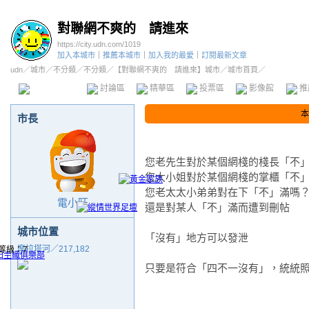
對聯網不爽的 請進來
https://city.udn.com/1019
加入本城市
｜
推薦本城市
｜
加入我的最愛
｜
訂閱最新文章
udn
／
城市
／
不分類
／
不分類
／
【對聯網不爽的 請進來】城市
／城市首頁／
本城市首頁
討論區
精華區
投票區
影像館
推
本
市長
您老先生對於某個網棧的棧長「不
您大小姐對於某個網棧的掌櫃「不
您老太太小弟弟對在下「不」滿嗎
電小旺
還是對某人「不」滿而遭到刪帖
城市位置
「沒有」地方可以發泄
摩拉塔河／217,182
只要是符合「四不一沒有」，統統