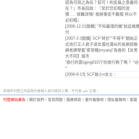
認為可與之為伍？若可！則反扁之意義何
在？』市長回說：『至於您扣帽的習
慣......很難改哦! 我辦事從不戴帽 所以不
必扣帽』
[2006-12-21開欄] “不知義理的豬”就這樣
付
[2007-2-3開欄] SCF“終於”“不得不”開始正
式攻打正人君子淑女滿坑滿谷的長期與聯
網老牌孽畜“麥芽糖(myata)”為善的【女男
大不同】城市
“旅行的雲(qjing0107)”你旅行夠了嗎？ ^@
^
[2006-8-13] SCF致小n女士：
本城市刊登之內容為作者個人自行提供上傳，不代表 udn 立場。
刊登網站廣告
︱
關於我們
︱
常見問題
︱
服務條款
︱
著作權聲明
︱
隱私權聲明
︱
客服