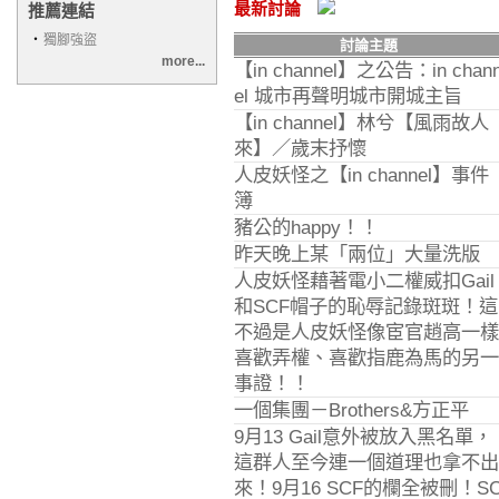
最新討論
推薦連結
‧
獨腳強盜
討論主題
more...
【in channel】之公告：in chan
el 城市再聲明城市開城主旨
【in channel】林兮【風雨故人
來】／歲末抒懷
人皮妖怪之【in channel】事件
簿
豬公的happy！！
昨天晚上某「兩位」大量洗版
人皮妖怪藉著電小二權威扣Gail
和SCF帽子的恥辱記錄斑斑！這
不過是人皮妖怪像宦官趙高一樣
喜歡弄權、喜歡指鹿為馬的另一
事證！！
一個集團－Brothers&方正平
9月13 Gail意外被放入黑名單，
這群人至今連一個道理也拿不出
來！9月16 SCF的欄全被刪！S