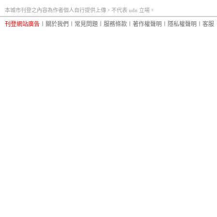
本城市刊登之內容為作者個人自行提供上傳，不代表 udn 立場。
刊登網站廣告
︱
關於我們
︱
常見問題
︱
服務條款
︱
著作權聲明
︱
隱私權聲明
︱
客服