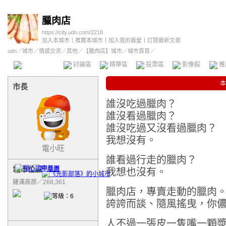
臘肉店
https://city.udn.com/2218
加入本城市
｜
推薦本城市
｜
加入我的最愛
｜
訂閱最新文章
udn
／
城市
／
情感交流
／
其他
／
【臘肉店】城市
／城市首頁／
本城市首頁
討論區
精華區
投票區
影像館
推
本
市長
誰沒吃過臘肉？
誰沒看過臘肉？
誰沒吃過又沒看過臘肉？
我想沒有。
電小旺
誰看過行走的臘肉？
城市位置
我想也沒有。
薩滿高原／268,361
臘肉店，專賣走動的臘肉
誇誇而談、隨風搖曳，你
人不過一張皮一隻嘴一顆