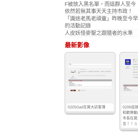
F被放入黑名單，而這群人至今
依然若無其事天天主持市政！
「識途老馬老頑童」昨晚至今早
的活動記錄
人皮妖怪麥聖之跟隨者的水準
最新影像
0205Gail在莫大訪客簿
0206
和歡樂動
市長在莫
言！！-1