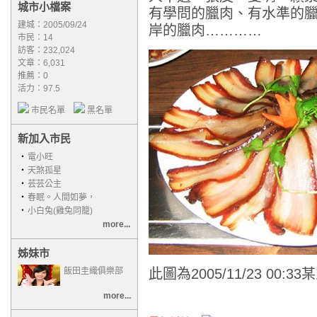
城市小檔案
有學問的臘肉、有水準的
建城：2005/09/24
岸的臘肉…………
市民：14
訪客：232,024
文章：6,031
推薦：
0
活力：97.5
市民名單
黑名單
新加入市民
‧
電小旺
‧
天煞孤星
‧
芸芸公主
‧
春眠。人間如夢，
‧
小白兔(雞兔同籠)
more...
姊妹市
飯田圭織俱樂部
此圖為2005/11/23 00:
more...