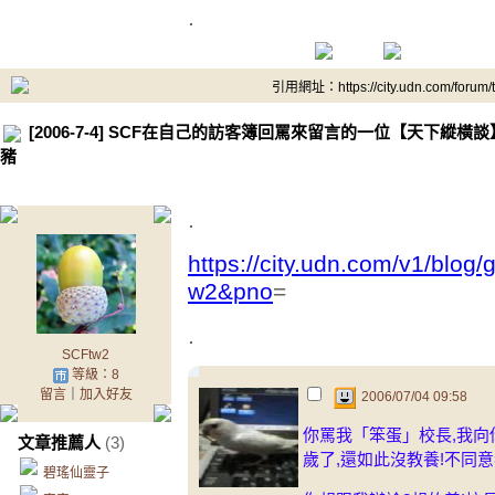
.
引用網址：https://city.udn.com/forum
[2006-7-4] SCF在自己的訪客簿回罵來留言的一位【天下縱橫
豬
.
https://city.udn.com/v1/blog
w2&pno
=
.
SCFtw2
等級：8
留言
｜
加入好友
2006/07/04 09:58
你罵我「笨蛋」校長,我向
文章推薦人
(3)
歲了,還如此沒教養!不同意
碧瑤仙靈子