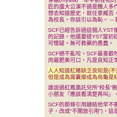
匠的盛大公演不過是醜人多
想去知道歷史，就任意臧否
為校長，你該引以為恥。 -- 
SCF已經告訴過這個人YST
的記錄，他還要提YST當初
可懷疑。無可救藥的愚蠢。
SCF絕不亂咬，SCF最喜歡
肉最肥美可口，凡是良知正
人人知道紅豬缺乏良知是(不
但是成為窩囊廢成為烏龜是
誰說過紅鳳凰託兒所“校長”刪了
小朋友『應該看清楚再叫』
SCF的那條引用鏈結他早不刪
子，改成“不開放引用”)，