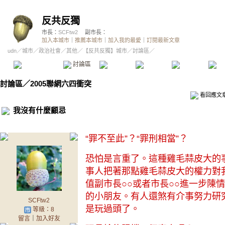
反共反獨
市長：
SCFtw2
副市長：
加入本城市
｜
推薦本城市
｜
加入我的最愛
｜
訂閱最新文章
udn
／
城市
／
政治社會
／
其他
／
【反共反獨】城市
／討論區／
本城市首頁
討論區
精華區
投票區
影像館
推
討論區
／
2005聯網六四衝突
看回應文
我沒有什麼顧忌
“罪不至此”？“罪刑相當”？
恐怕是言重了。這種雞毛蒜皮大的
事人把著那點雞毛蒜皮大的權力對
值副市長○○或者市長○○進一步陳
的小朋友。有人還煞有介事努力研
SCFtw2
是玩過頭了。
等級：8
留言
｜
加入好友