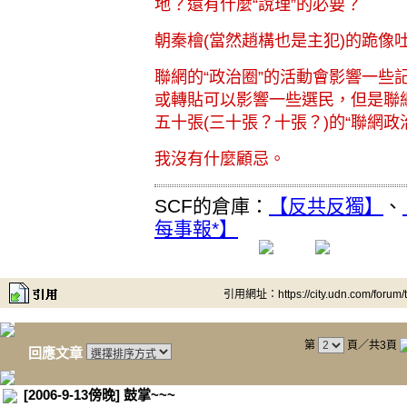
地？還有什麼“說理”的必要？
朝秦檜(當然趙構也是主犯)的跪像
聯網的“政治圈”的活動會影響一些
或轉貼可以影響一些選民，但是聯
五十張(三十張？十張？)的“聯網政
我沒有什麼顧忌。
SCF的倉庫：
【反共反獨】
、
每事報*】
引用網址：https://city.udn.com/forum
第
頁／共3頁
回應文章
[2006-9-13傍晚] 鼓掌~~~