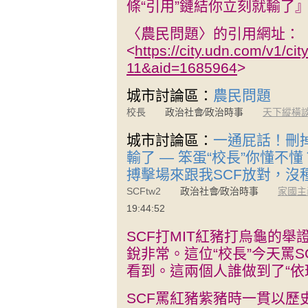
條“引用”鏈結你立刻就輸了
〈農民問題〉的引用網址：
<
https://city.udn.com/v1/ci
11&aid=1685964
>
城市討論區：
農民問題
校長
政治社會∕政治時事
天下縱橫
城市討論區：
一通屁話！刪掉
輸了 — 笨蛋“校長”你懂
搏擊場來跟我SCF放對，沒
SCFtw2
政治社會∕政治時事
家國主
19:44:52
SCF打MIT紅豬打烏龜的
銳非常。這位“校長”今天罵
看到。這兩個人誰做到了“依
SCF罵紅豬紫豬時一貫以歷