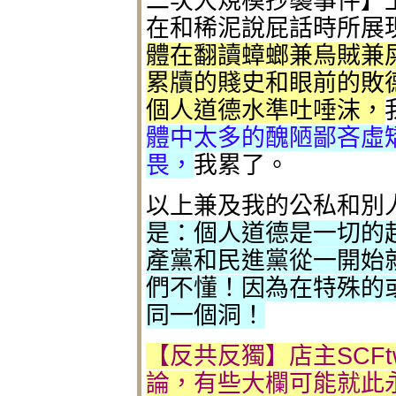
二次大規模抄襲事件】上
在和稀泥說屁話時所展
體在翻讀蟑螂兼烏賊兼屎殼
累牘的賤史和眼前的敗
個人道德水準吐唾沫，
體中太多的醜陋鄙吝虛
畏，
我累了。
以上兼及我的公私和別
是：個人道德是一切的
產黨和民進黨從一開始
們不懂！因為在特殊的或
同一個洞！
【反共反獨】店主SCFtw
論，有些大欄可能就此