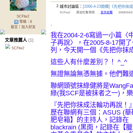
2.
城市討論區：
[2006-4-23開欄]《先把
SCFtw2
政治社會∕其他
反共反獨
2006/04/23 
SCFtw2
等級：8
.
留言
｜
加入好友
我在2004-2-6寫過一小篇
文章推薦人
(1)
子再說〉，在2005-8-1
SCFtw2
列，今天開一個《先把你抹
這些人有什麼差別？！ ^_^
無證無論無憑無據。他們難道
聯網頭號抹綠健將是WangFa
綠(我SCF是被抹者之一)，
『先把你抹成法輪功再說！
歷在聯網有三個：ASUS (華
肥皂箱】的主持人，記錄在
blackrain (黑雨，記錄在【