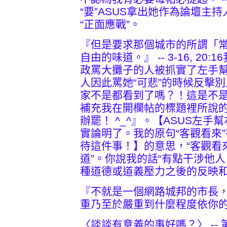
“要”ASUS拿出她作為論壇主
“正面應戰”。
『但是要求那個城市的所謂「
自由的味道。』 -- 3-16, 2
政罵大攤子的人被抓實了左手
人因此罵她“可悲”的時候反擊
家不是都看到了嗎？！這是不
補充我在開欄帖的標題裡所說
辦罷！ ^_^』。【ASUS左
實論明了。我的原句“客觀看來”
待這件事！】的意思，“客觀看
道”。你說我的話“有點干涉他
種道德或道義壓力之後的反映
『不就是一個網路城邦的市長，有
重乃至於嚴重到什麼程度依你的
〈談談有意義的事好嗎？〉 -- 