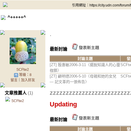
引用網址：https://city.udn.com/forum
^+++++^
.
最新討論
討論主題
發
[ZT] 殷惠敏2006-3-11〈擺脫知識人的心靈
SCFt
SCFtw2
枷鎖〉
等級：8
[ZT] 顧明德2006-5-10〈母親和她的女兒
SCFt
留言
｜
加入好友
— 記文革的一張佈告〉
zzzzzzzzzzzzzzzzzzzzzzzzz
文章推薦人
(1)
SCFtw2
Updating
最新討論
討論主題
發