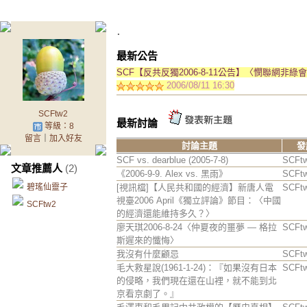
.
最新公告
SCF【反共反獨2006-8-11公告】〈憫聯網非綠
2006/08/11 16:30
SCFtw2
最新討論
等級：8
留言
｜
加入好友
討論主題
發
SCF vs. dearblue (2005-7-8)
SCFt
文章推薦人
(2)
《2006-9-9. Alex vs. 黑雨》
SCFt
碧瑤仙靈子
[視訊檔]【人民共和國的經濟】新唐人電
SCFt
視臺2006 April《獨立評論》節目：〈中國
SCFtw2
的經濟還能維持多久？〉
廖天琪2006-8-24〈仲夏夜的噩夢 — 格拉
SCFt
斯遲來的懺悔〉
我沒有什麼顧忌
SCFt
毛大救星說(1961-1-24)：『如果沒有日本
SCFt
的侵略，我們現在還在山裡，就不能到北
京看京劇了。』