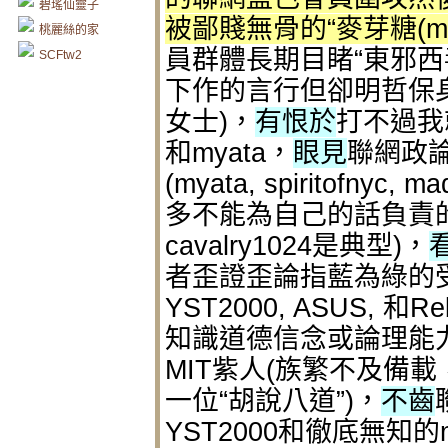
碧瑤仙靈子
被鄙賤無骨的“麥芽糖(my
桃麗絲的家
員群體長期目睹“東邪西毒
SCFtw2
下作的言行但卻明哲保
女士)，
有恨於
打不過我就造
和myata，
眼見
聯網政
(myata, spiritofnyc, 
多不能為自己的話負責
cavalry1024是典型)，
者歪證歪論指藍為綠的
YST2000, ASUS, 和Re
知識道德信念或論理能
MIT紫人(族繁不及備載，包括Y
一位“胡說八道”)，
不齒
YST2000和徹底無知的