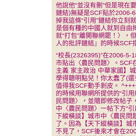
他說他“並沒有刪”但是現在要
鏈結)無疑是SCF貼於2006-6
掉我這條“引用”鏈結你立刻就
是個有種的中國人就到自由搏
就“打包”離開聯網罷！〉，
人的批評鏈結』的時候SCF
“校長(2326395)”在2006-
市貼出〈農民問題〉。SCF在200
主義 家主政治 中華家國】
學得聰明點兒！你太蠢了(還
值得我SCF動手剝皮。 ^++
的時候用聯網所提供的“引用
民問題〉，並隨即修改帖子
中〈農民問題〉一帖下方“引
下縱橫談】城市中〈農民問
了。因為【天下縱橫談】城
不見了，SCF後來才會在2006-