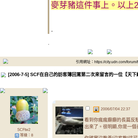
麥芽豬這件事上。以上2006
.
.
引用網址：https://city.udn.com/forum
[2006-7-5] SCF在自己的訪客簿回罵第二次來留言的一位【天
.
2006/07/04 22:37
看到你瘋瘋癲癲的長篇反
出來了。很明顯,你是一個
SCFtw2
等級：8
你確實沒教養!沒家教!這