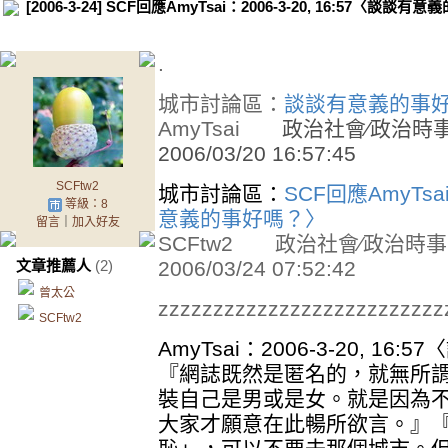
[2006-3-24] SCF回應AmyTsai：2006-3-20, 16:57〈談談
.
城市討論區：
談談有意義的事
AmyTsai
政治社會∕政治
2006/03/20 16:57:45
SCFtw2
城市討論區：
SCF回應AmyTsai
等級：8
意義的事好嗎？〉
留言
｜
加入好友
SCFtw2
政治社會∕政治
文章推薦人
(2)
2006/03/24 07:52:42
曾太公
zzzzzzzzzzzzzzzzzzzzzzzzzz
SCFtw2
AmyTsai：2006-3-20, 1
『網誌既然是匿名的，就無所
裝自己是男或是女。就是因為
大家才願意在此暢所欲言。』