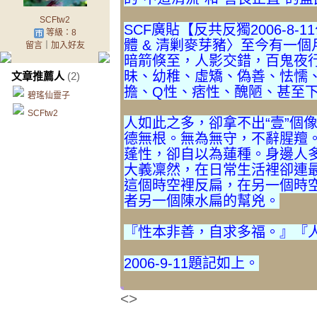
SCFtw2
SCF廣貼【反共反獨2006-8
等級：8
體 & 清剿麥芽豬〉至今有一
留言
｜
加入好友
暗箭倏至，人影交錯，百鬼夜
昧、幼稚、虛矯、偽善、怯懦
文章推薦人
(2)
擔、Q性、痞性、醜陋、甚至
碧瑤仙靈子
SCFtw2
人如此之多，卻拿不出“壹”個
德無根。無為無守，不辭腥羶
蓬性，卻自以為蓮種。身邊人
大義凜然，在日常生活裡卻連
這個時空裡反扁，在另一個時
者另一個陳水扁的幫兇。
『性本非善，自求多福。』『人
2006-9-11題記如上。
<>