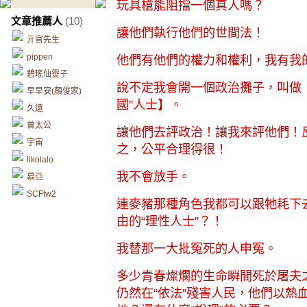
玩具槍能阻擋一個真人嗎？
文章推薦人
(10)
讓他們執行他們的世間法！
亓官先生
pippen
他們有他們的權力和權利，我有我
碧瑤仙靈子
說不定我會開一個政治攤子，叫做
早早安(顏俊家)
國”人士】。
久遠
曾太公
讓他們去評政治！讓我來評他們！
宇宙
之，公平合理得很！
likolalo
我不會放手。
慕亞
SCFtw2
連麥豬那種角色我都可以跟牠耗下
由的“理性人士”？！
我替那一大批冤死的人申冤。
多少青春燦爛的生命瞬間死於屠夫
仍然在“依法”殘害人民，他們以熱