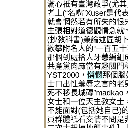
滿心衹有臺灣政爭(尤其
老土(“名嘴”Xuser是代
就會惘然若有所失的恨宋者(如
主張相對道德觀情急就“
(抄教科書)兼論述匠胡
歡攀附名人的“一百五十萬字小
那個到處拾人牙慧編組成
共產黨肉麻當有趣關門稱
YST2000，
憐憫
那個腦
士口出性羞辱之言的老男
死不移長城磚”madkao
女士和一位天主教女士
不能面對(包括她自己)的“
員群體衹看交情不問是非