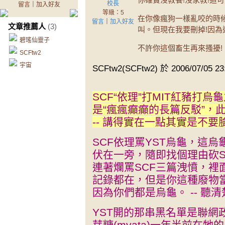
校長
留言
｜
加入好友
等級：5
在你像瘋狗一樣亂咬的時候
留言
｜
加入好友
文章推薦人
(3)
叫。但現在我要刪掉!因為
碧瑤仙靈子
不許你這個畜生再來搔擾!
SCFtw2
宇宙
SCFtw2(SCFtw2) 於 2006/07/05 
SCF“依理”打MIT紅豬打
是“瘋瘋癲癲的長篇反駁”，
-- 講得實在一點其實是不要
SCF依理罵YST烏龜，這
伏在一旁，隨即找個理由砍S
連著爛罵SCF三篇洩憤，裡
記錄都在，但是你這種廢物當
因為你們都是烏龜。 -- 聽清
YST開的那串黑名單是聯網
芽糖(myata)一年半前在