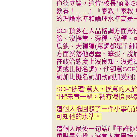
道德立論，這位“校長”面對
教養！……』『家教！家教
的理論水準和論理水準高是
SCF頂多在人品格調方面罵
臉、沒擔當、孬種、沒種、
烏龜、大猩猩(罵詞都是單純
方面奚落他愚蠢、笨蛋、說屁
在政治態度上沒良知、沒道
詞或比擬名詞)，他卻罵SC
詞加比擬名詞加動詞加受詞
SCF“依理”罵人，挨罵的人
“理”未置一辭，衹有洩憤哀
這個人衹回駁了一件小事(前
可知他的水準。
這個人最後一句話(『不許你
重點是幼稚。沒有人有異議