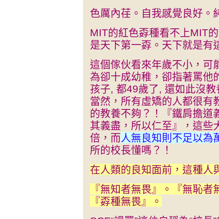
色厲內荏。自我感覺良好。
MIT的紅色孬種看不上MI
是天下第一孬。天下就是有
這個傢伙看來年歲不小，可
為卻十成幼稚，卻指著罵他
孩子, 都49歲了, 還如此沒教
當然，所有虛矯的人都很有
的教養不夠？！『鐵肩擔道
其義盡，所以仁至』，這些大
倍，而
人無良知則不足以為
所的校長懂嗎？！
在人類的良知面前，這種人
『無知者無畏』。『無恥者
『孬種無畏』。