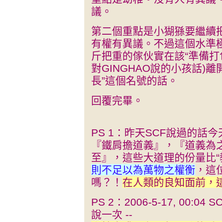
議。
第二個重點是小猢猻要繼續
有權有異議。不過這個水準
斤把重的傢伙實在該“準備打
對GINGHAO說的小孩話)離
長”這個名號的話。
回覆完畢。
PS 1：昨天SCF說過的話今天
『鐵肩擔道義』，『道義為
至』，這些大道理的份量比“
則不足以為萬物之權衡
，這
嗎？！
在人類的良知面前，
PS 2：2006-5-17, 00
說一次 --