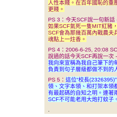
人性本賤。在百年國恥的重壓
更賤。
PS 3：今天SCF說一句新話 -
如果SCF氣死一隻MIT紅
SCF會為那幾百萬內戰農夫
魂點上一炷香。
PS 4：2006-6-25, 20
說過的話今天SCF再說一次 -
我向來宣稱為我自己筆下的
負責到句子層級都做不到的
PS 5：
這位“校長(23263
領、文字本領、和打架本領都
有最起碼的自知之明。連著
SCF不可能老用大炮打蚊子
.