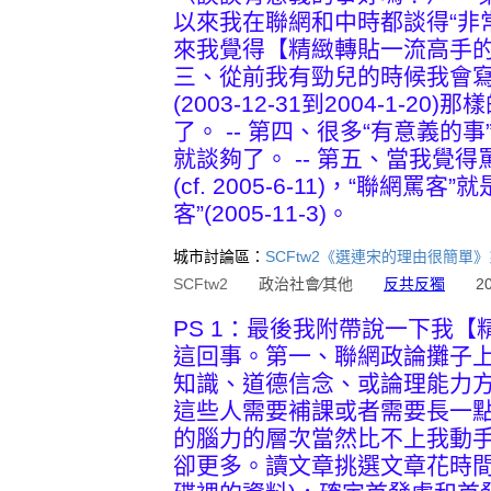
以來我在聯網和中時都談得“非常多
來我覺得【精緻轉貼一流高手的鴻
三、從前我有勁兒的時候我會
(2003-12-31到2004-1-
了。 -- 第四、很多“有意義
就談夠了。 -- 第五、當我覺
(cf. 2005-6-11)，“聯網罵客”
客”(2005-11-3)。
城市討論區：
SCFtw2《選連宋的理由很簡單》系列(2
SCFtw2
政治社會∕其他
反共反獨
2005
PS 1：最後我附帶說一下我
這回事。第一、聯網政論攤子
知識、道德信念、或論理能力
這些人需要補課或者需要長一
的腦力的層次當然比不上我動
卻更多。讀文章挑選文章花時間