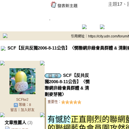
主題
17
、
.
引用網址：https://city.udn.com/forum
SCF【反共反獨2006-8-11公告】〈憫聯網非綠會員群體 & 清
.2
SCF【反共反
獨2006-8-11公告】〈憫
聯網非綠會員群體 & 清
剿麥芽豬〉
SCFtw2
重要性：
等級：8
留言
｜
加入好友
有憾於
正直剛烈的聯網藍
文章推薦人
(3)
的聯網藍色會員圍攻然