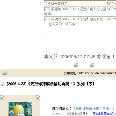
我沒有什麼顧忌
SCFt
[ZT] 殷惠敏2006-3-11〈擺脫知識人的心靈
SCFt
枷鎖〉
[ZT] 顧明德2006-5-10〈母親和她的女兒
SCFt
— 記文革的一張佈告〉
.
本文於
2006/05/12 07:45 修改第 1
引用網址：https://city.udn.com/forum
[2006-4-23]《先把你抹成法輪功再說！》系列【序】
.
1.
城市討論區：
《先把你抹成法輪功再說！》
SCFtw2
政治社會∕政治時事
家國主義 家主政治