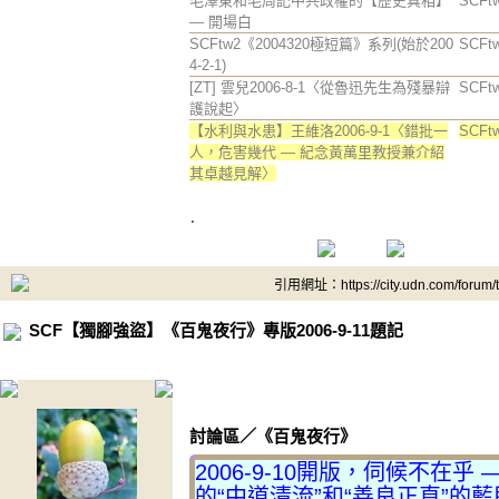
毛澤東和毛周記中共政權的【歷史真相】
SCFt
— 開場白
SCFtw2《2004320極短篇》系列(始於200
SCFt
4-2-1)
[ZT] 雲兒2006-8-1〈從魯迅先生為殘暴辯
SCFt
護說起〉
【水利與水患】王維洛2006-9-1〈錯批一
SCFt
人，危害幾代 — 紀念黃萬里教授兼介紹
其卓越見解〉
.
引用網址：https://city.udn.com/forum
SCF【獨腳強盜】《百鬼夜行》專版2006-9-11題記
.
討論區
／
《百鬼夜行》
2006-9-10開版，伺候不在乎
的“中道清流”和“善良正直”的