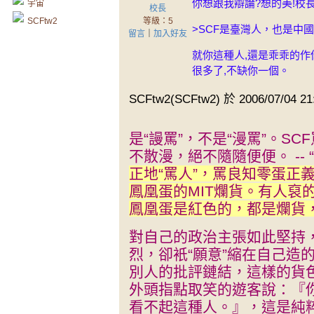
你想跟我辯論?想的美!校
宇宙
校長
SCFtw2
等級：5
>SCF是臺灣人，也是中
留言
｜
加入好友
就你這種人,還是乖乖的作
很多了,不缺你一個。
SCFtw2(SCFtw2) 於 2006/07/04 
是“謾罵”，不是“漫罵”。S
不散漫，絕不隨隨便便。 -- “
正地“罵人”，罵良知零蛋正
鳳凰蛋的MIT爛貨。有人裒
鳳凰蛋是紅色的，都是爛貨
對自己的政治主張如此堅持
烈，卻衹“願意”縮在自己造
別人的批評鏈結，這樣的貨
外頭指點取笑的遊客說：『你
看不起這種人。』，這是純