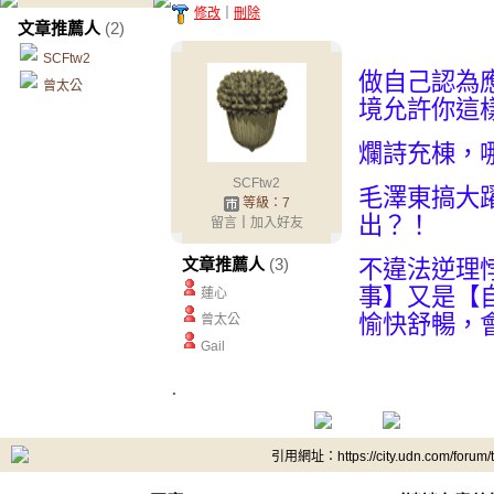
修改
｜
刪除
文章推薦人
(2)
SCFtw2
做自己認為
曾太公
境允許你這
爛詩充棟，
SCFtw2
毛澤東搞大
等級：7
出？！
留言
｜
加入好友
文章推薦人
(3)
不違法逆理
事】又是【
蓮心
愉快舒暢，
曾太公
Gail
.
引用網址：https://city.udn.com/forum