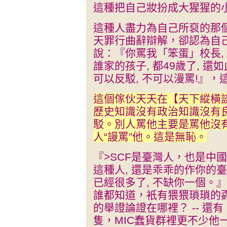
這種把自己妝扮成大猩猩的
這種人盡力為自己所裒的那
天罪行曲辭辯解，卻認為自
說：『你罵我「笨蛋」校長, 
誰家的孩子, 都49歲了, 還
可以反駁, 不可以漫罵!』
這個傢伙天天在【天下縱橫
歷史知識沒有政治知識沒有
駁。別人罵他主要是罵他沒
人“謾罵”他。這是無恥。
『>SCF是臺灣人，也是中
這種人, 還是乖乖的作你的臺
已經很多了, 不缺你一個。』
誰都知道，衹有猥猥瑣瑣的孬
的舉證論證在哪裡？ -- 還
隻，MIC蠢貨群裡更不少他