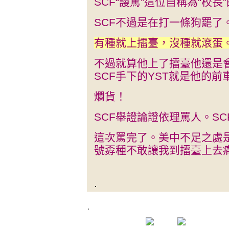
SCF“謾罵”這位自稱為“校長
SCF不過是在打一條狗罷了
有種就上擂臺，沒種就滾蛋。
不過就算他上了擂臺他還是
SCF手下的YST就是他的前
爛貨！
SCF舉證論證依理罵人。S
這次罵完了。美中不足之處
號孬種不敢讓我到擂臺上去
.
.