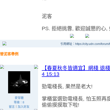
泥客
PS. 拒絕挑釁, 歡迎誠懇的心,
引用網址：https://city.udn.com/forum
替泥客舉例
【春夏秋冬皆適宜】網棧 退棧的原因 v
4 15:13
勁電棧長, 果然是老大!
掌櫃當選勁電棧長, 怕玉照再
麥芽糖
等級：8
偷偷摸摸取下啦!
留言
｜
加入好友