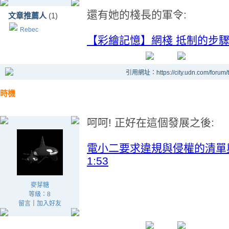
還有她的棧長的軍令:
文章推薦人
(1)
Rebec
【彩繪記憶】網棧 抵制的步
引用網址：https://city.udn.com/forum
時機
呵呵! 正好在這個發展之後:
電小二要求違規與侵權的清單與多點
1:53
麥芽糖
等級：8
留言
｜
加入好友