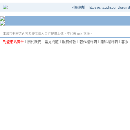
引用網址：https://city.udn.com/forum
本城市刊登之內容為作者個人自行提供上傳，不代表 udn 立場。
刊登網站廣告
︱
關於我們
︱
常見問題
︱
服務條款
︱
著作權聲明
︱
隱私權聲明
︱
客服