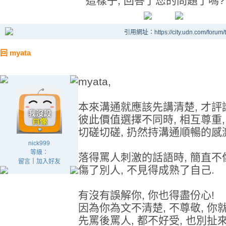
這樣子, 回答了您的問題了嗎?
引用網址：https://city.udn.com/forum
回 myata
myata,
本來溝通就應該先講清楚, 才評
彼此價值選擇不同時, 相互尊重,
切磋切磋, 扔然持溝通順暢的感
nick999
等級：
落得罵人刺激的話語時, 簡直不
留言
｜
加入好友
傷了別人, 不見得成熟了自己.
有沒有誤解你, 你也得盡份心!
因為你為文不清楚, 不尊敬, 你
先罵後罵人, 都不好受, 也別扯