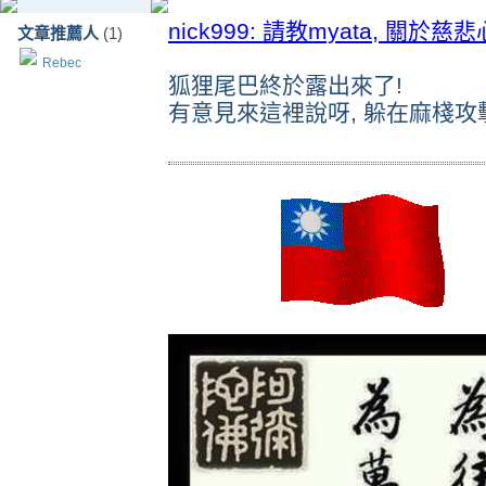
nick999: 請教myata, 關於慈悲
文章推薦人
(1)
Rebec
狐狸尾巴終於露出來了!
有意見來這裡說呀, 躲在麻棧攻