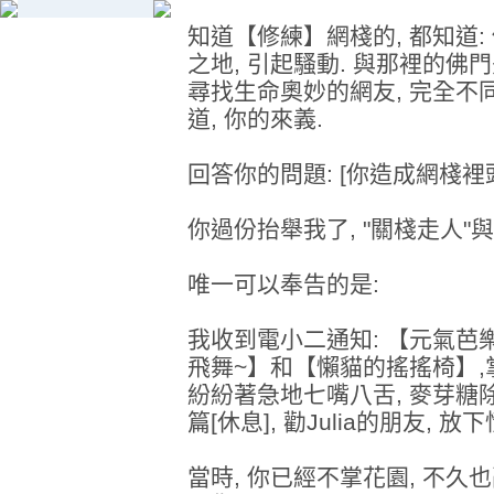
知道【修練】網棧的, 都知道: 
之地, 引起騷動. 與那裡的佛門
尋找生命奧妙的網友, 完全不同
道, 你的來義.
回答你的問題: [你造成網棧裡
你過份抬舉我了, "關棧走人"與
唯一可以奉告的是:
我收到電小二通知: 【元氣芭
飛舞~】和【懶貓的搖搖椅】,
紛紛著急地七嘴八舌, 麥芽糖除
篇[休息], 勸Julia的朋友, 放
當時, 你已經不掌花園, 不久也