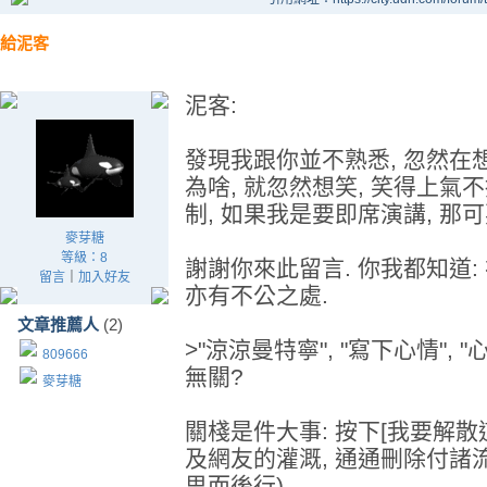
給泥客
泥客:
發現我跟你並不熟悉, 忽然在想
為啥, 就忽然想笑, 笑得上氣
制, 如果我是要即席演講, 那
麥芽糖
等級：8
謝謝你來此留言. 你我都知道: 
留言
｜
加入好友
亦有不公之處.
文章推薦人
(2)
>"涼涼曼特寧", "寫下心情",
809666
無關?
麥芽糖
關棧是件大事: 按下[我要解散這
及網友的灌溉, 通通刪除付諸流
思而後行)