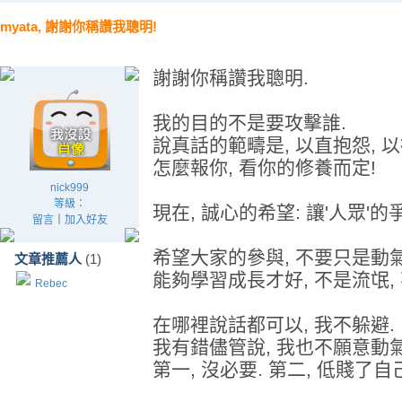
myata, 謝謝你稱讚我聰明!
謝謝你稱讚我聰明.
我的目的不是要攻擊誰.
說真話的範疇是, 以直抱怨, 以
怎麼報你, 看你的修養而定!
nick999
等級：
現在, 誠心的希望: 讓'人眾'的爭
留言
｜
加入好友
希望大家的參與, 不要只是動氣
文章推薦人
(1)
能夠學習成長才好, 不是流氓,
Rebec
在哪裡說話都可以, 我不躲避.
我有錯儘管說, 我也不願意動氣
第一, 沒必要. 第二, 低賤了自