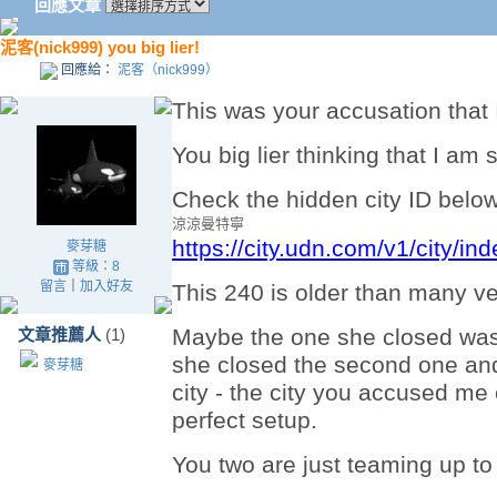
回應文章
泥客(nick999) you big lier!
回應給：
泥客（nick999）
This was your accusation that I
You big lier thinking that I am 
Check the hidden city ID below
涼涼曼特寧
https://city.udn.com/v1/city/in
麥芽糖
等級：8
留言
｜
加入好友
This 240 is older than many ver
Maybe the one she closed was
文章推薦人
(1)
she closed the second one and 
麥芽糖
city - the city you accused me
perfect setup.
You two are just teaming up t