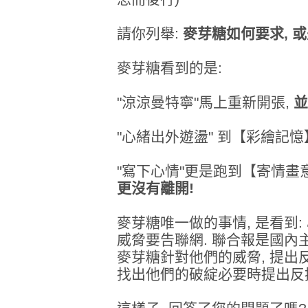
請你列舉:
麥芽糖如何要求, 或
麥芽糖看到的是:
"涼涼曼特寧"馬上重新開張,
並
"心緒出外遊盪" 到【彩繪記
"寫下心情"更是跑到【寄情畫
更沒有離開!
麥芽糖唯一做的事情, 是看到: 心
威脅要告聯網. 聯合報是國內主
麥芽糖針對他們的威脅, 提出反
找出他們的破綻必要時提出反控