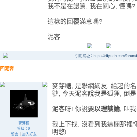
我不是在謾罵, 我在關心, 懂嗎?
這樣的回覆滿意嗎?
泥客
引用網址：https://city.udn.com/forum
回泥客
麥芽糖, 是聯網網友, 給起的名
號, 今天泥客說我是狐狸, 倒是
泥客呀! 你說要
以理談論
, 叫
我上下找, 沒看到我這欄那裡"
麥芽糖
等級：8
明悠!
留言
｜
加入好友