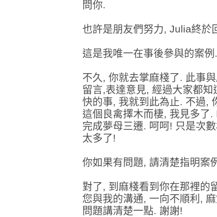
問你.
也許是朋友們努力, Julia終於
這是我唯一在事後參與的案例
不久, 你就去掌麻棧了. 此事
留言,表達意見, 經過大家都知
快的事, 我就到此為止. 不過,
這個良禽擇木而棲, 我見多了. L
完成夢母三遷. 呵呵! 只是次數
太多了!
你如果有問題, 請清楚指明案例
對了, 到麻棧看到你在那裡的
您與我的溝通, 一向不順利, 麻
問題講清楚一點. 謝謝!