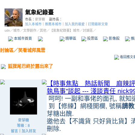
氣象紀錄臺
市長：
麥芽糖
副市長：
加入本城市
｜
推薦本城市
｜
加入我的最愛
｜
訂閱最新文章
udn
／
城市
／
文學創作
／
其他
／
【氣象紀錄臺】城市
／討論區／
本城市首頁
討論區
精華區
投票區
影像館
推
討論區
／
笑看城邦風雲
看回應文
狐狸尾巴終於露出來了
【時事焦點 熱話新聞 麻辣評
執鳥事"談起 --- 淺談責任 nick999 
呵呵! 一副和事佬的面孔, 就知
到【修練】網棧開欄, 號稱
請教
芽糖出醜.
邀他去【不識貨 只好貨比貨】清
麥芽糖
等級：8
刪除.
留言
｜
加入好友