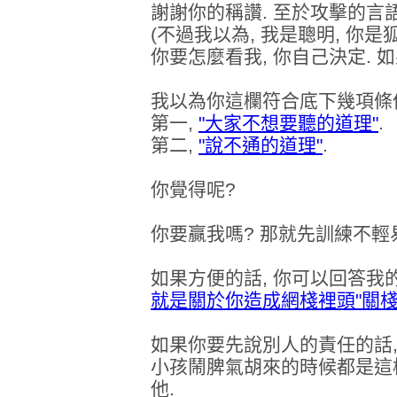
謝謝你的稱讚. 至於攻擊的言語
(不過我以為, 我是聰明, 你是狐
你要怎麼看我, 你自己決定. 
我以為你這欄符合底下幾項條
第一,
"大家不想要聽的道理"
.
第二,
"說不通的道理"
.
你覺得呢?
你要贏我嗎? 那就先訓練不輕
如果方便的話, 你可以回答我
就是關於你造成網棧裡頭"關棧
如果你要先說別人的責任的話,
小孩鬧脾氣胡來的時候都是這
他.