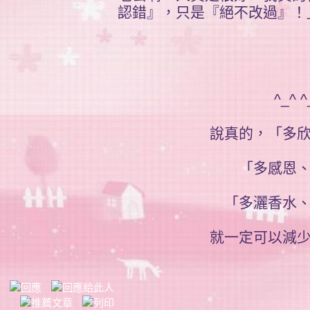
認錯』，只是『絕不改過』！
^_^ ^
說真的，「多
「多感恩
「多灑香水
就一定可以減