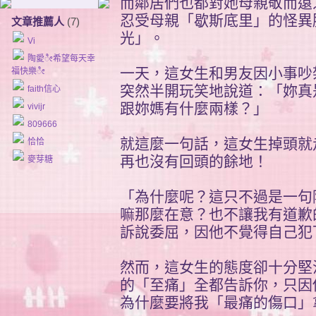
而鄰居們也都對她母親敬而遠
忍受母親「歇斯底里」的怪異
文章推薦人
(7)
光」。
Vi
陶愛ೀ希望每天幸
一天，這女生和男友因小事吵
福快樂ೀ
突然半開玩笑地說道：「妳真
faith信心
跟妳媽有什麼兩樣？」
vivijr
809666
就這麼一句話，這女生掉頭就
恰恰
再也沒有回頭的餘地！
麥芽糖
「為什麼呢？這只不過是一句
嘛那麼在意？也不讓我有道歉的
訴說委屈，因他不覺得自己犯
然而，這女生的態度卻十分堅
的「至痛」全都告訴你，只因
為什麼要將我「最痛的傷口」