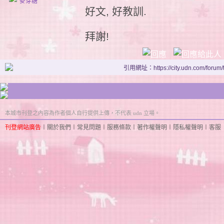
麥芽糖
好文, 好教訓.
拜謝!
引用網址：https://city.udn.com/forum
本城市刊登之內容為作者個人自行提供上傳，不代表 udn 立場。
刊登網站廣告
︱
關於我們
︱
常見問題
︱
服務條款
︱
著作權聲明
︱
隱私權聲明
︱
客服