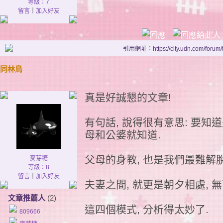
等級：7
留言
｜
加入好友
引用網址：https://city.udn.com/forum
同林鳥
真是好誠懇的文章!
有句話, 說得很有意思: 要知
母和公婆就知道.
父母的身教, 也是我們最難解
麥芽糖
等級：8
留言
｜
加入好友
夫妻之間, 就更是朝夕相處, 無
文章推薦人
(2)
這四個模式, 分析得太妙了.
809666