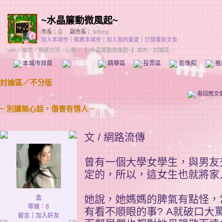
~水晶簾動微風起~
市長：
盒
副市長：
linfeng
加入本城市
｜
推薦本城市
｜
加入我的最愛
｜
訂閱最新文章
udn
／
城市
／
情感交流
／
心靈
／
【~水晶簾動微風起~】城市
／討論區／
本城市首頁
討論區
精華區
投票區
影像館
推
討論區
／
不分版
看回應文
~ 別讓無心話，傷害有情人 ~
文 / 網路流傳
曾有一個大學女學生，與男友
定的，所以，這女生也就將家
她說，她媽媽的脾氣有點怪，
盒
等級：8
有看不順眼的事? A就破口
留言
｜
加入好友