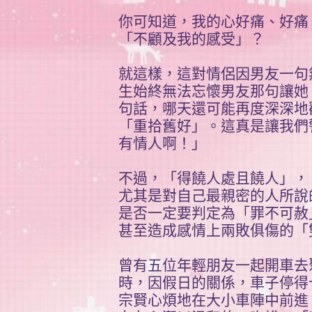
你可知道，我的心好痛、好痛
「不顧及我的感受」？
就這樣，這對情侶因男友一句
生始終無法忘懷男友那句讓她
句話，哪天還可能再度深深地
「重拾舊好」。這真是讓我們
有情人啊！」
不過，「得饒人處且饒人」，
尤其是對自己最親密的人所說
是否一定要判定為「罪不可赦
甚至造成感情上兩敗俱傷的「
曾有五位年輕朋友一起開車去
時，因假日的關係，車子停得
宗賢心煩地在大小車陣中前進