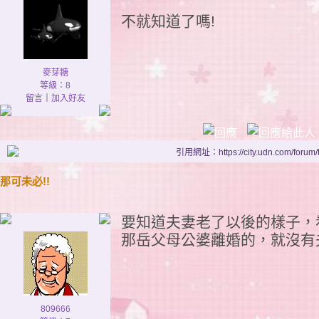
不就知道了嗎!
麥芽糖
等級：8
留言
｜
加入好友
引用網址：https://city.udn.com/forum
那可未必!!
要知道夫妻老了以後的樣子，
那岳父母公婆離婚的，就沒有
809666