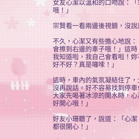
女友心潔以溫和的口吻說：「
哦！」
宗賢看一看兩邊後視鏡，沒說
不久，心潔又有些擔心地說：
會擦到右邊的車子哦！」這時
我知道啦，我自己會看啦！妳
好不好？真是囉嗦！」
這時，車內的氣氛凝結住了，
沒再說話。好不容易找到停車
大家先喝著冰涼的開水時，心
好開心哦！」
好友小珊聽了，說道：「心潔
都很開心！」