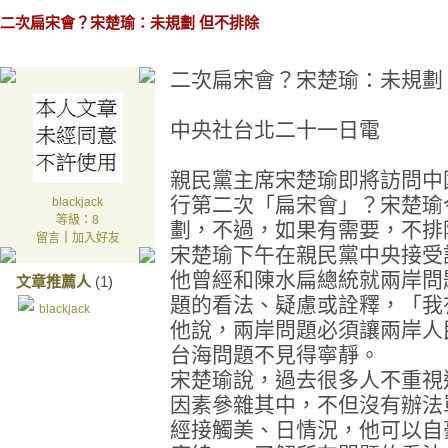
二次扁宋會？宋楚瑜：未規劃 但不排除
二次扁宋會？宋楚瑜：未規劃
中央社台北二十一日電
親民黨主席宋楚瑜即將訪問中
行第二次「扁宋會」？宋楚瑜
blackjack
等級：8
劃，不過，如果有需要，不排
留言
｜
加入好友
宋楚瑜下午在親民黨中央接受
他曾經和陳水扁總統就兩岸問
文章推薦人
(1)
題的看法、疑慮或詮釋，「我
blackjack
他說，兩岸問題必須讓兩岸人
台海問題不見得寧靜。
宋楚瑜說，過去很多人不重視
因素參雜其中，不但沒有辦法
經接觸美、日情況，他可以自