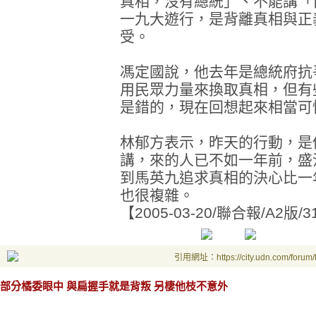
真相，沒有總統」、不能講「
一九大遊行，是背離真相與正
受。
馮定國說，他去年是總統府抗
用民眾力量來換取真相，但有
是錯的，現在回想起來相當可
林郁方表示，昨天的行動，是
講，來的人已不如一年前，盛
到馬英九追求真相的決心比一
也很複雜。
【2005-03-20/聯合報/A2
引用網址：https://city.udn.com/forum
部分橘委眼中 與扁握手就是背叛 另棲他枝不意外