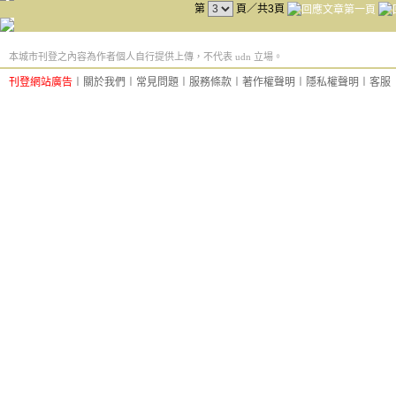
第
頁／共3頁
本城市刊登之內容為作者個人自行提供上傳，不代表 udn 立場。
刊登網站廣告
︱
關於我們
︱
常見問題
︱
服務條款
︱
著作權聲明
︱
隱私權聲明
︱
客服