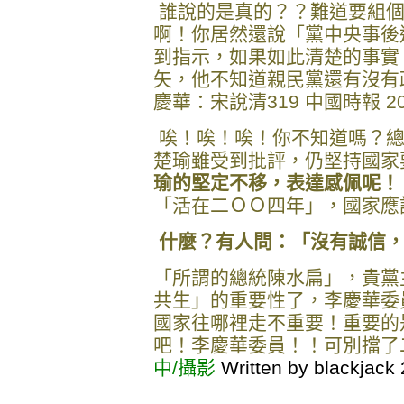
誰說的是真的？？難道要組個
啊！你居然還說「黨中央事後
到指示，如果如此清楚的事實
矢，他不知道親民黨還有沒有
慶華：宋說清319 中國時報 200
唉！唉！唉！你不知道嗎？總
楚瑜雖受到批評，仍堅持國家
瑜的堅定不移，表達感佩呢！
「活在二ＯＯ四年」，國家應
什麼？有人問：「沒有誠信
「所謂的總統陳水扁」，貴黨
共生」的重要性了，李慶華委
國家往哪裡走不重要！重要的
吧！李慶華委員！！可別擋了
中/攝影
Written by blackjack