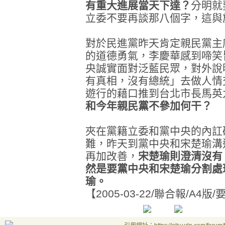
有重大進展當天下達？
分明就
立委不要再談那八個字，這與
對於民進黨昨天肯定親民黨主
的道德勇氣，李慶華感到啼笑
央誠實面對泛藍民眾，對外說
有真相，沒有總統」去做人情
遊行的藉口推到台北市長馬英
和今年親民黨不參加何干？
夾在黨籍立委和黨中央的內訌
難，昨天到黨中央和宋楚瑜溝
再加改善，
宋楚瑜則澄清沒有
然是要黨中央和宋楚瑜分割處
瑜。
【2005-03-22/聯合報/A4版