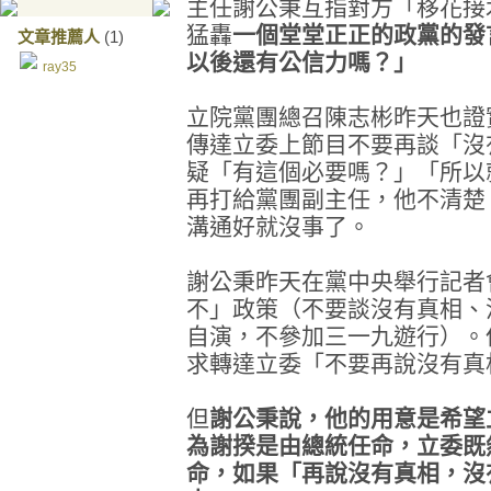
主任謝公秉互指對方「移花接
猛轟
一個堂堂正正的政黨的發
文章推薦人
(1)
以後還有公信力嗎？」
ray35
立院黨團總召陳志彬昨天也證
傳達立委上節目不要再談「沒
疑「有這個必要嗎？」「所以
再打給黨團副主任，他不清楚
溝通好就沒事了。
謝公秉昨天在黨中央舉行記者
不」政策（不要談沒有真相、
自演，不參加三一九遊行）。
求轉達立委「不要再說沒有真
但
謝公秉說，他的用意是希望
為謝揆是由總統任命，立委既
命，如果「再說沒有真相，沒