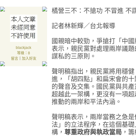
橘營三不：不搶功 不冒進 不
記者林新輝／台北報導
國親暗中較勁，爭搶打「中國
表示，親民黨對處理兩岸議題
blackjack
等級：8
謀私的三原則。
留言
｜
加入好友
聲明稿指出，親民黨將用穩健
進，「胡四點」和扁宋會的十
的聲音及交集。國民黨與共產
超越此一架構，更沒有一項超
推動的兩岸和平法內涵。
聲明稿表示，兩岸當務之急是
法」的立法程序，在這個基礎
構，
尊重政府與執政當局
，籌