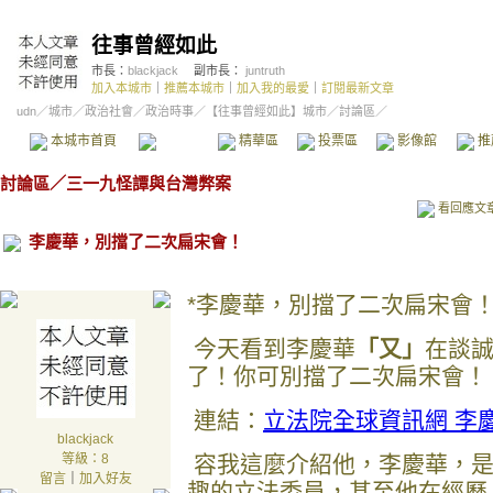
往事曾經如此
市長：
blackjack
副市長：
juntruth
加入本城市
｜
推薦本城市
｜
加入我的最愛
｜
訂閱最新文章
udn
／
城市
／
政治社會
／
政治時事
／
【往事曾經如此】城市
／討論區／
本城市首頁
討論區
精華區
投票區
影像館
推
討論區
／
三一九怪譚與台灣弊案
看回應文
李慶華，別擋了二次扁宋會！
*李慶華，別擋了二次扁宋會
今天看到李慶華
「又」
在談
了！你可別擋了二次扁宋會！
連結：
立法院全球資訊網 李
blackjack
等級：8
容我這麼介紹他，李慶華，是
留言
｜
加入好友
趣的立法委員，甚至他在經歷