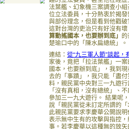
法葉艦、幻象機三案調查小組
位立法委員，十分熱衷於揭發
與部份理念，但是看到他戳破
這對台灣的吏治只有好沒有壞
算動搖國本，也要辦到底」
的
楚瑜口中的「陳水扁總統」。
連結：
從“九三軍人節”談起，
家後，竟把「拉法葉艦」一案
國本，也要辦到底」，我到現
去的「事蹟」，我只能「盡付
料，親民黨中央對三一九遊行
「沒有真相，沒有總統」、不
參加三一九大遊行。 結果呢
說「親民黨從未訂定所謂的「
此親民黨要求李慶華公開說明
表示無中生有的攻擊與指控，
事。若李慶華以這種無的放矢