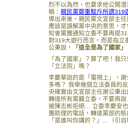
烈不以為然，也要求他公開澄
稿：
親民黨鄭重駁斥所謂319
導出來後，親民黨文宣部主任
應該是誤解黨中央的意思，才
知會黨團通知立委不要再提3
對319大遊行而言，而是指
公秉說，
「這全是為了國家」
「為了國家」？算了吧！我只
「立法院」嗎？
李慶華說的是「電視上」，謝
多嗎？ 我舉幾個立法委員的
央確實由文宣部主任謝公秉出
轉達所有黨籍立委，不要再說
被陳志彬拒絕… 立委李慶安也
團助理的電話，轉達黨部的態
「是誰叫你講的？」…（引自