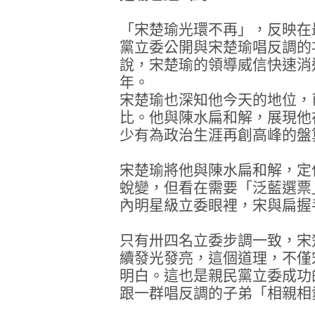
「宋楚瑜光環不再」，反映在
黨立委公開與宋楚瑜唱反調的
說，宋楚瑜的領導威信快速消
年。
宋楚瑜也深知他今天的地位，
比。他與陳水扁和解，展現他
少有為政治生涯再創高峰的盤
宋楚瑜將他與陳水扁和解，定
蛻變，但看在需要「泛藍選票
內明星級立委眼裡，宋與扁握
只有卅四名立委步調一致，宋
續發光發亮，這個道理，不僅
明白。這也是親民黨立委成功
跟一群唱反調的子弟「相親相