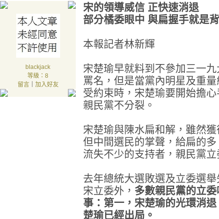
宋的領導威信 正快速消退
部分橘委眼中 與扁握手就是背
本報記者林新輝
宋楚瑜早就料到不參加三一九
blackjack
等級：8
罵名，但是當黨內明星及重量
留言
｜
加入好友
受約束時，宋楚瑜要開始擔心
親民黨不分裂。
宋楚瑜與陳水扁和解，雖然獲
但中間選民的掌聲，給扁的多
流失不少的支持者，親民黨立
去年總統大選敗選及立委選舉
宋立委外，
多數親民黨的立委
事：第一，宋楚瑜的光環消退
楚瑜已經出局。