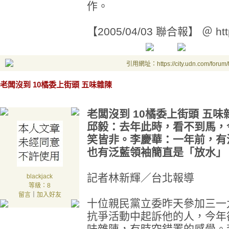
作。
【2005/04/03 聯合報】 ＠ http
引用網址：https://city.udn.com/forum
老闆沒到 10橘委上街頭 五味雜陳
老闆沒到 10橘委上街頭 五味
邱毅：去年此時，看不到馬，
笑皆非。李慶華：一年前，有
也有泛藍領袖簡直是「放水」
記者林新輝／台北報導
blackjack
等級：8
留言
｜
加入好友
十位親民黨立委昨天參加三一
抗爭活動中起訴他的人，今年
味雜陳，有時空錯置的感覺。