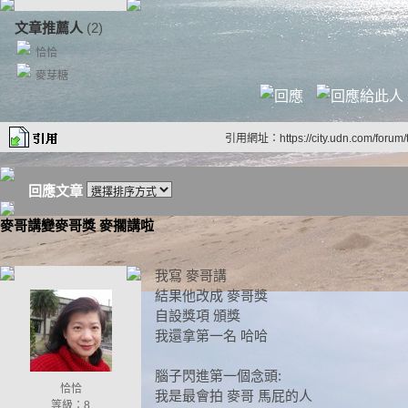
文章推薦人
(2)
恰恰
麥芽糖
引用網址：https://city.udn.com/forum
回應文章
麥哥講變麥哥獎 麥擱講啦
我寫 麥哥講
結果他改成 麥哥獎
自設獎項 頒獎
我還拿第一名 哈哈
腦子閃進第一個念頭:
恰恰
我是最會拍 麥哥 馬屁的人
等級：8