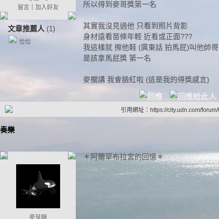
所以得到麥哥獎第一名
留言
｜
加入好友
其實我沒見過他 只看到照片背影
文章推薦人
(1)
身材遠看苗條年輕 近看或正面???
恰恰
我這樣就 擦他鞋 (廣東話 拍馬屁)叫他帥哥
是該拿馬屁獎 第一名
麥擱講 我會臉紅啦 (這是我的得獎感言)
引用網址：https://city.udn.com/forum
奏樂
＊阿爾罕布拉宮的回憶＊
麥芽糖