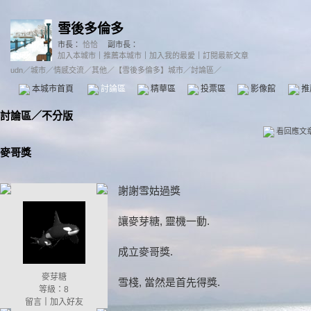
雪後多倫多
市長：
恰恰
副市長：
加入本城市
｜
推薦本城市
｜
加入我的最愛
｜
訂閱最新文章
udn
／
城市
／
情感交流
／
其他
／
【雪後多倫多】城市
／討論區／
本城市首頁
討論區
精華區
投票區
影像館
推
討論區
／
不分版
看回應文
麥哥獎
謝謝雪姑過獎
讓麥芽糖, 靈機一動.
成立麥哥獎.
麥芽糖
雪棧, 當然是首先得獎.
等級：8
留言
｜
加入好友