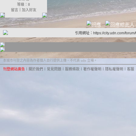
等級：8
留言
｜
加入好友
引用網址：https://city.udn.com/forum
本城市刊登之內容為作者個人自行提供上傳，不代表 udn 立場。
刊登網站廣告
︱
關於我們
︱
常見問題
︱
服務條款
︱
著作權聲明
︱
隱私權聲明
︱
客服