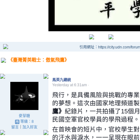
引用網址：https://city.udn.com/foru
《臺灣菁英戰士：傲氣飛鷹》
馬英九總統
Yesterday at 6:31am
·
飛行，是具備風險與挑戰的專業
的夢想。這次由國家地理頻道製
鷹》
紀錄片，一共拍攝了15個月
麥芽糖
民國空軍官校學員的學飛過程。
等級：8
留言
｜
加入好友
在首映會的短片中，官校學生對
的汗水與淚水，一一呈現在眼前