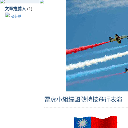
文章推薦人
(1)
麥芽糖
雷虎小組經國號特技飛行表演