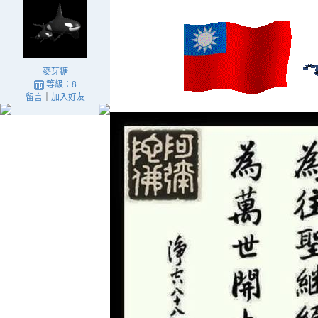
麥芽糖
等級：8
留言
｜
加入好友