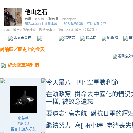
他山之石
市長：
麥芽糖
副市長：
blackjack
加入本城市
｜
推薦本城市
｜
加入我的最愛
｜
訂閱最新文章
udn
／
城市
／
政治社會
／
政治時事
／
【他山之石】城市
／討論區／
本城市首頁
討論區
精華區
投票區
影像館
推
討論區
／
歷史上的今天
看回應文
紀念空軍勝利節
今天是八一四: 空軍勝利節.
在執政黨, 拼命去中國化的情況之
一樣, 被故意遺忘!
要遺忘: 高志航, 對抗日軍的輝
麥芽糖
等級：8
繼續努力, 寫[ 兩小時, 臺灣喪
留言
｜
加入好友