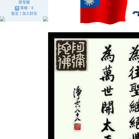
麥芽糖
等級：8
留言
｜
加入好友