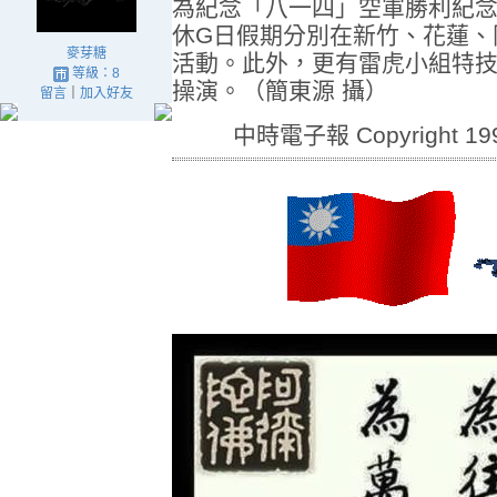
為紀念「八一四」空軍勝利紀
休G日假期分別在新竹、花蓮、
麥芽糖
活動。此外，更有雷虎小組特
等級：8
操演。（簡東源 攝）
留言
｜
加入好友
中時電子報 Copyright 1995 