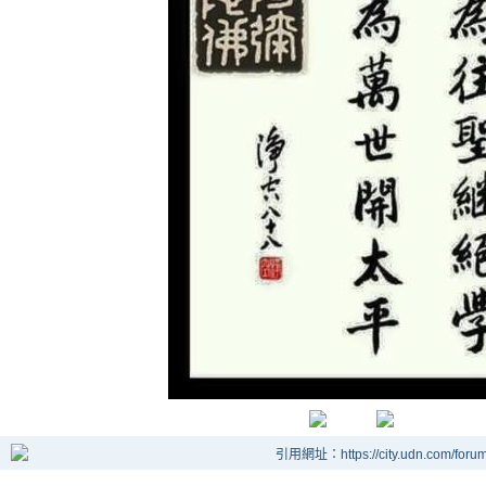
引用網址：https://city.udn.com/foru