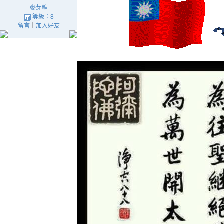
麥芽糖
等級：8
留言
｜
加入好友