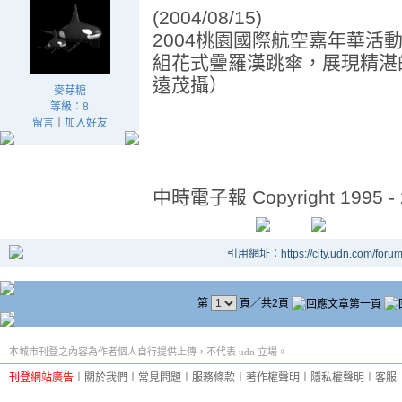
(2004/08/15)
2004桃園國際航空嘉年華活
組花式疊羅漢跳傘，展現精湛
遠茂攝）
麥芽糖
等級：8
留言
｜
加入好友
中時電子報 Copyright 1995 - 2
引用網址：https://city.udn.com/foru
第
頁／共2頁
本城市刊登之內容為作者個人自行提供上傳，不代表 udn 立場。
刊登網站廣告
︱
關於我們
︱
常見問題
︱
服務條款
︱
著作權聲明
︱
隱私權聲明
︱
客服