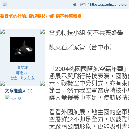
引用網址：https://city.udn.com/foru
有骨氣的社論: 雷虎特技小組 何不共襄盛舉
雷虎特技小組 何不共襄盛舉
陳火石／家管（台中市）
「2004桃園國際航空嘉年華
麥芽糖
等級：8
態展示與飛行特技表演，國防
留言
｜
加入好友
示、戰機空中分列式，亦有來
節目，然而我空軍雷虎特技小
文章推薦人
(1)
讓人覺得美中不足，使航展精
麥芽糖
看看外國航展，地主國的空軍
空展鮮少不卯足全力，以鼓勵
太廠商公關形象，更能吸引青