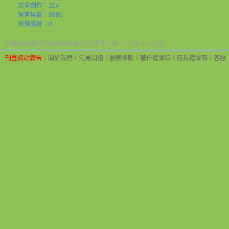
文章創作：204
留言篇數：8886
被推薦數：
0
本部落格刊登之內容為作者個人自行提供上傳，不代表 udn 立場。
刊登網站廣告
︱
關於我們
︱
常見問題
︱
服務條款
︱
著作權聲明
︱
隱私權聲明
︱
客服