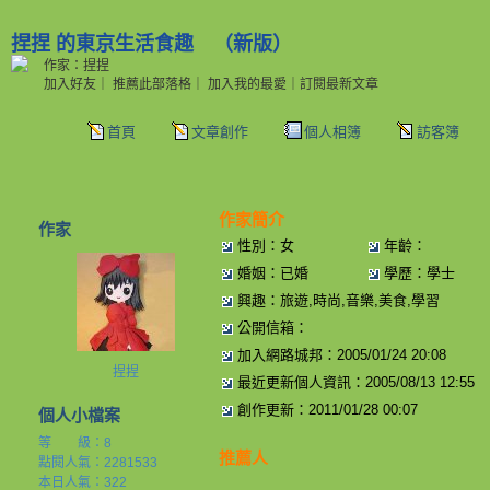
捏捏 的東京生活食趣
（
新版
）
作家：捏捏
加入好友
｜
推薦此部落格
｜
加入我的最愛
｜
訂閱最新文章
首頁
文章創作
個人相簿
訪客簿
作家簡介
作家
性別：女
年齡：
婚姻：已婚
學歷：學士
興趣：旅遊,時尚,音樂,美食,學習
公開信箱：
加入網路城邦：2005/01/24 20:08
捏捏
最近更新個人資訊：2005/08/13 12:55
創作更新：2011/01/28 00:07
個人小檔案
等 級：8
推薦人
點閱人氣：2281533
本日人氣：322