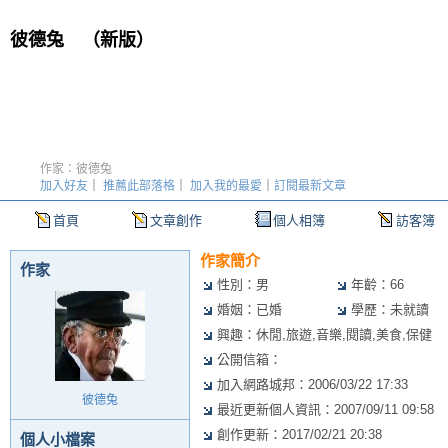
彼德兔
（
新版
）
作家：彼德兔
加入好友
｜
推薦此部落格
｜
加入我的最愛
｜
訂閱最新文章
首頁
文章創作
個人相簿
訪客簿
作家簡介
作家
性別：男
年齡：66
婚姻：已婚
學歷：未就讀
興趣：休閒,旅遊,音樂,閱讀,美食,保健
公開信箱：
加入網路城邦：2006/03/22 17:33
彼德兔
最近更新個人資訊：2007/09/11 09:58
創作更新：2017/02/21 20:38
個人小檔案