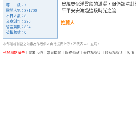
曾經想似浮雲般的瀟灑，但仍認清對
等 級：7
平平安安渡過這段時光之流。
點閱人氣：371700
本日人氣：8
文章創作：236
推薦人
留言篇數：824
被推薦數：
0
本部落格刊登之內容為作者個人自行提供上傳，不代表 udn 立場。
刊登網站廣告
︱
關於我們
︱
常見問題
︱
服務條款
︱
著作權聲明
︱
隱私權聲明
︱
客服