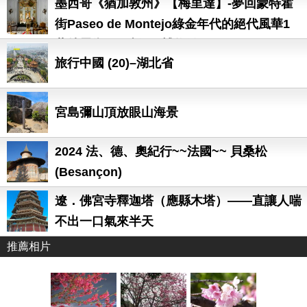
墨西哥《猶加敦州》【梅里達】-夢回蒙特霍
街Paseo de Montejo綠金年代的絕代風華1
蒙特霍街495號故居博物館Montejo 495,
旅行中國 (20)–湖北省
Casa Museo
宮島彌山頂放眼山海景
2024 法、德、奧紀行~~法國~~ 貝桑松
(Besançon)
遼．佛宮寺釋迦塔（應縣木塔）——直讓人喘
不出一口氣來半天
推薦相片