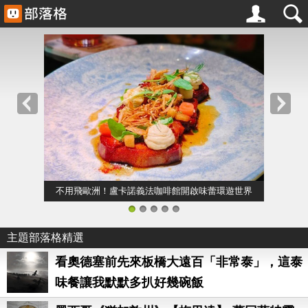
不用飛歐洲！盧卡諾義法咖啡館開啟味蕾環遊世界
1
2
3
4
5
主題部落格精選
看奧德塞前先來板橋大遠百「非常泰」，這泰
味餐讓我默默多扒好幾碗飯