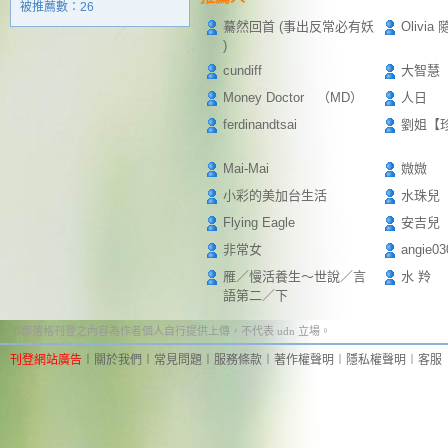
被推薦數：
26
驀然回首 (事出反常必有妖
Olivi
)
cundiff
大智慧
Money Doctor （MD）
人日
ferdinandtsai
劉姐【
Mai-Mai
媺媺
小彩的美加台生活
水珠兒
Flying Eagle
安吉兒
非常女
angie03
雁／慢活養生～世說／言
水 羚
語第二／下
本部落格刊登之內容為作者個人自行提供上傳，不代表 udn 立場。
刊登網站廣告
︱
關於我們
︱
常見問題
︱
服務條款
︱
著作權聲明
︱
隱私權聲明
︱
客服