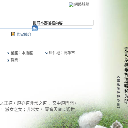
網路城邦
作家簡介
星座：水瓶座
居住地：高雄市
職業：
之正道，道亦道非常之道； 宮中道門開，
， 淑女之女；非常女， 琴音天音；觀世
一年內共有
26
人推薦