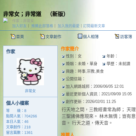
非常女；非常道
（
新版
）
作家：非常女
加入好友
｜
推薦此部落格
｜
加入我的最愛
｜
訂閱最新文章
首頁
文章創作
個人相簿
訪客簿
作家簡介
作家
性別：女
年齡：
婚姻：未婚，單身
學歷：未就讀
興趣：時事,宗教,美食
公開信箱：
加入網路城邦：2006/06/05 12:01
非常女
最近更新個人資訊：2021/09/09 15:05
創作更新：2026/02/01 11:25
個人小檔案
行天地之間，三教經書常為師； 天理
等 級：8
三聖諸佛應現來。 林木無情；豈有意
點閱人氣：704266
本日人氣：46
音。 行天之道，傳天音。
文章創作：218
留言篇數：1361
推薦人