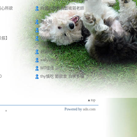
a 隨心所欲
府城古意廣衡藝術郭老師
鍾小殷
bajou
珍辰】
0988962379【金堂旅遊】
攝影
趙路得
sallychen
MT佳佳
0
thy慎吃 節飲食 自求多福
▲top
Powered by
udn.com